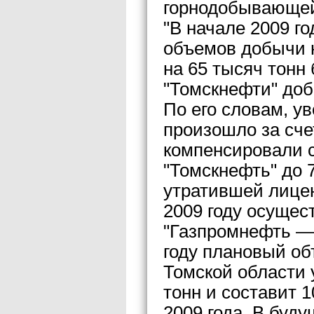
горнодобывающей
"В начале 2009 г
объемов добычи н
на 65 тысяч тонн 
"Томскнефти" доб
По его словам, у
произошло за сче
компенсировали 
"Томскнефть" до 
утратившей лице
2009 году осущес
"Газпромнефть — 
году плановый о
Томской области 
тонн и составит 
2009 года. В буд