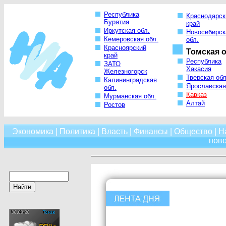
Республика
Краснодарск
Бурятия
край
Иркутская обл.
Новосибирск
Кемеровская обл.
обл.
Красноярский
Томская о
край
Республика
ЗАТО
Хакасия
Железногорск
Тверская обл
Калининградская
Ярославская
обл.
Кавказ
Мурманская обл.
Алтай
Ростов
Экономика
|
Политика
|
Власть
|
Финансы
|
Общество
|
Н
нов