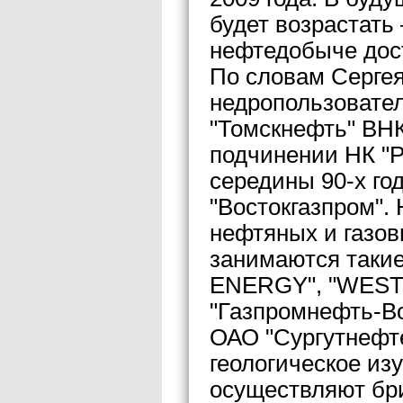
будет возрастать
нефтедобыче дос
По словам Сергея
недропользовател
"Томскнефть" ВНК
подчинении НК "Р
середины 90-х го
"Востокгазпром". 
нефтяных и газов
занимаются такие
ENERGY", "WEST 
"Газпромнефть-Во
ОАО "Сургутнефте
геологическое из
осуществляют бри