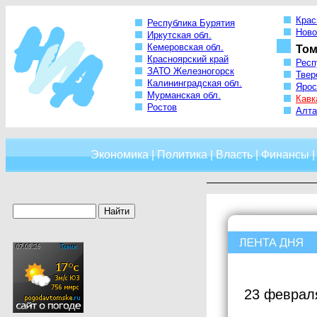
Крас
Республика Бурятия
Ново
Иркутская обл.
Кемеровская обл.
Том
Красноярский край
Респ
ЗАТО Железногорск
Твер
Калининградская обл.
Ярос
Мурманская обл.
Кавк
Ростов
Алта
Экономика
|
Политика
|
Власть
|
Финансы
23 феврал