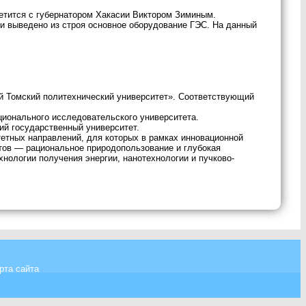
ретится с губернатором Хакасии Виктором Зиминым.
 и выведено из строя основное оборудование ГЭС. На данный
й Томский политехнический университет». Соответствующий
ационального исследовательского университета.
ий государственный университет.
тетных направлений, для которых в рамках инновационной
тов — рациональное природопользование и глубокая
хнологии получения энергии, нанотехнологии и пучково-
рта сайта