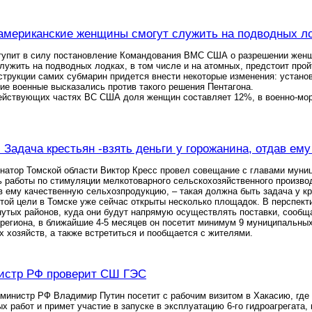
американские женщины смогут служить на подводных л
ступит в силу постановление Командования ВМС США о разрешении жен
лужить на подводных лодках, в том числе и на атомных, предстоит прой
нструкции самих субмарин придется внести некоторые изменения: устан
ие военные высказались против такого решения Пентагона.
ействующих частях ВС США доля женщин составляет 12%, в военно-морс
: Задача крестьян -взять деньги у горожанина, отдав е
натор Томской области Виктор Кресс провел совещание с главами муниц
 работы по стимуляции мелкотоварного сельскохозяйственного производ
в ему качественную сельхозпродукцию, – такая должна быть задача у кр
той цели в Томске уже сейчас открыты несколько площадок. В перспек
утых районов, куда они будут напрямую осуществлять поставки, сообщ
региона, в ближайшие 4-5 месяцев он посетит минимум 9 муниципальных 
 хозяйств, а также встретиться и пообщается с жителями.
истр РФ проверит СШ ГЭС
министр РФ Владимир Путин посетит с рабочим визитом в Хакасию, гд
х работ и примет участие в запуске в эксплуатацию 6-го гидроагрегата