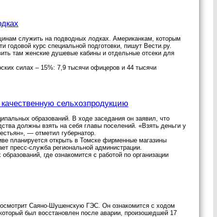
одках
щинам служить на подводных лодках. Американкам, которым
ти годовой курс специальной подготовки, пишут Вести.ру.
овить там женские душевые кабины и отдельные отсеки для
ких силах – 15%: 7,9 тысячи офицеров и 44 тысячи
му качественную сельхозпродукцию
ипальных образований. В ходе заседания он заявил, что
ства должны взять на себя главы поселений. «Взять деньги у
естьян», — отметил губернатор.
тиве планируется открыть в Томске фирменные магазины
ает пресс-служба региональной администрации.
образований, где ознакомится с работой по организации
е осмотрит Саяно-Шушенскую ГЭС. Он ознакомится с ходом
, который был восстановлен после аварии, произошедшей 17