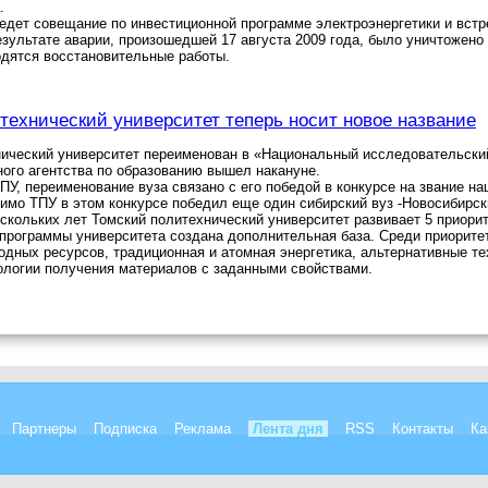
.
едет совещание по инвестиционной программе электроэнергетики и вст
езультате аварии, произошедшей 17 августа 2009 года, было уничтожено
дятся восстановительные работы.
технический университет теперь носит новое название
нический университет переименован в «Национальный исследовательски
ого агентства по образованию вышел накануне.
ПУ, переименование вуза связано с его победой в конкурсе на звание н
имо ТПУ в этом конкурсе победил еще один сибирский вуз -Новосибирск
скольких лет Томский политехнический университет развивает 5 приори
программы университета создана дополнительная база. Среди приорите
одных ресурсов, традиционная и атомная энергетика, альтернативные те
ологии получения материалов с заданными свойствами.
Партнеры
Подписка
Реклама
Лента дня
RSS
Контакты
Ка