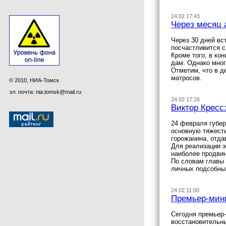
24.02 17:43
Через месяц 
Через 30 дней в
посчастливится с
Кроме того, в ко
дам. Однако мног
Отметим, что в д
матросов.
© 2010, НИА-Томск
эл. почта: nia.tomsk@mail.ru
24.02 17:26
Виктор Кресс
24 февраля губер
основную тяжесть
горожанина, отда
Для реализации э
наиболее продвин
По словам главы 
личных подсобных
24.02 11:00
Премьер-мин
Сегодня премьер-
восстановительны