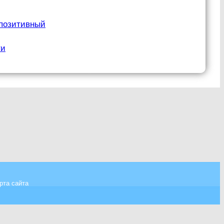
 позитивный
ти
рта сайта