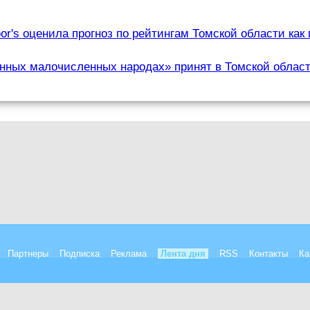
oor's оценила прогноз по рейтингам Томской области как
енных малочисленных народах» принят в Томской облас
Партнеры
Подписка
Реклама
Лента дня
RSS
Контакты
Ка