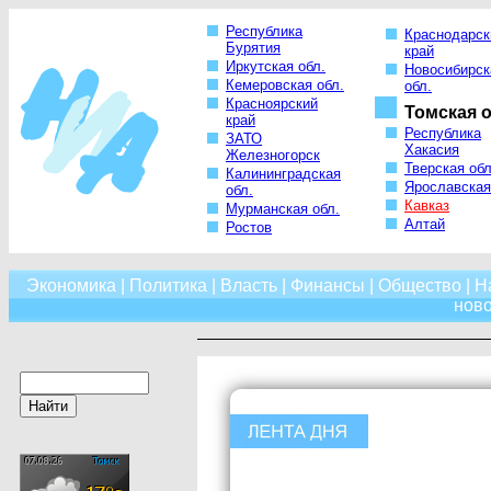
Республика
Краснодарск
Бурятия
край
Иркутская обл.
Новосибирск
Кемеровская обл.
обл.
Красноярский
Томская о
край
Республика
ЗАТО
Хакасия
Железногорск
Тверская обл
Калининградская
Ярославская
обл.
Кавказ
Мурманская обл.
Алтай
Ростов
Экономика
|
Политика
|
Власть
|
Финансы
|
Общество
|
Н
нов