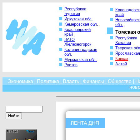
Республика
Краснодарск
Бурятия
край
Иркутская обл.
Новосибирск
Кемеровская обл.
обл.
Красноярский
Томская о
край
Республика
ЗАТО
Хакасия
Железногорск
Тверская обл
Калининградская
Ярославская
обл.
Кавказ
Мурманская обл.
Алтай
Ростов
Экономика
|
Политика
|
Власть
|
Финансы
|
Общество
|
Н
нов