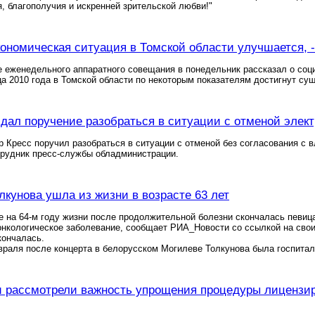
я, благополучия и искренней зрительской любви!"
ономическая ситуация в Томской области улучшается, -
е еженедельного аппаратного совещания в понедельник рассказал о соци
а 2010 года в Томской области по некоторым показателям достигнут су
 дал поручение разобраться в ситуации с отменой элект
р Кресс поручил разобраться в ситуации с отменой без согласования с 
рудник пресс-службы обладминистрации.
лкунова ушла из жизни в возрасте 63 лет
е на 64-м году жизни после продолжительной болезни скончалась певиц
онкологическое заболевание, сообщает РИА_Новости со ссылкой на свои
кончалась.
раля после концерта в белорусском Могилеве Толкунова была госпитал
 рассмотрели важность упрощения процедуры лицензи