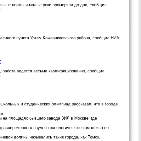
ы выше нормы и малые реки промерзли до дна, сообщил
н.
еленного пункта Уртам Кожевниковского района, сообщил НИА
у
у, работа ведется весьма квалифицированно, сообщил
н.
школьных и студенческих олимпиад рассказал, что в городе
ом.
ры на площадях бывшего завода ЗИЛ в Москве, где
ьтрасовременного научно-технологического комплекса по
иевой долины назывались такие города, как Томск,