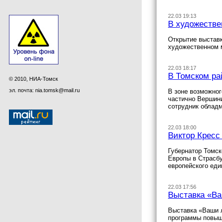
22.03 19:13
В художестве
Открытие выставк
художественном 
22.03 18:17
В Томском ра
© 2010, НИА-Томск
эл. почта: nia.tomsk@mail.ru
В зоне возможног
частично Вершини
сотрудник облад
22.03 18:00
Виктор Кресс
Губернатор Томск
Европы в Страсбу
европейского еди
22.03 17:56
Выставка «Ва
Выставка «Ваши 
программы повыше