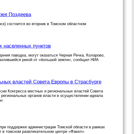
рея Поздеева
к) состоится во вторник в Томском областном
х населенных пунктов
ения паводка, могут оказаться Черная Речка, Коларово,
 разлившейся рекой от «большой земли», сообщил НИА
льных властей Совета Европы в Страсбурге
ссии Конгресса местных и региональных властей Совета
и региональных органов власти в осуществлении идеала
ы.
при поддержке администрации Томской области в рамках
т в томском развлекательном центре «Факел».