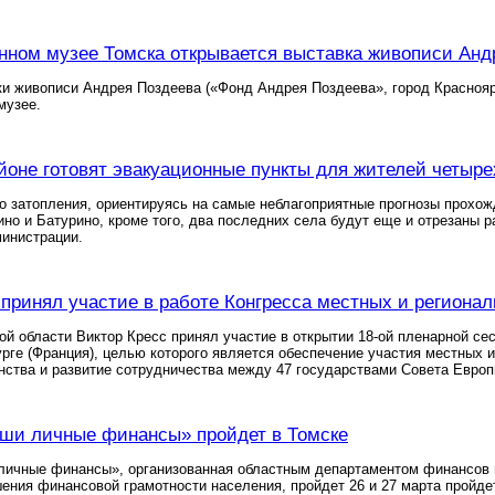
нном музее Томска открывается выставка живописи Анд
и живописи Андрея Поздеева («Фонд Андрея Поздеева», город Красноярс
музее.
йоне готовят эвакуационные пункты для жителей четыре
о затопления, ориентируясь на самые неблагоприятные прогнозы прохожд
но и Батурино, кроме того, два последних села будут еще и отрезаны
министрации.
 принял участие в работе Конгресса местных и региона
ой области Виктор Кресс принял участие в открытии 18-ой пленарной се
рге (Франция), целью которого является обеспечение участия местных 
нства и развитие сотрудничества между 47 государствами Совета Европ
ши личные финансы» пройдет в Томске
личные финансы», организованная областным департаментом финансов 
ния финансовой грамотности населения, пройдет 26 и 27 марта пройде