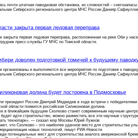
сь почти штатная паводковая обстановка, из сложностей – снегозапас
альник Сибирского регионального центра МЧС России Данияр Сафиулли
ласти закрыта первая ледовая переправа
и закрыта первая ледовая переправа, расположенная на реке Оби у нас
трудник пресс-службы ГУ МЧС по Томской области.
бири доволен подготовкой томичей к будущему паводк
и организованы и выполняются все мероприятия по подготовке к паводк
альник Сибирского регионального центра МЧС России Данияр Сафиулли
иликоновая долина будет построена в Подмосковье
е президент России Дмитрий Медведев в ходе встречи с победителями 
кой области появится российская Силиконовая долина.
уже в ближайшем будущем Сколково станет современным научным центр
 будет идти строительство, можно разместить все эти научные структу
ать технопарк», — сказал мэр Москвы Юрий Лужков.
ают, что Сколково – это наиболее удачное место для строительства ул
мерциализации новых технологий, пишут РИА-Новости.
еди потенциальных мест для строительства аналога американской Кремн