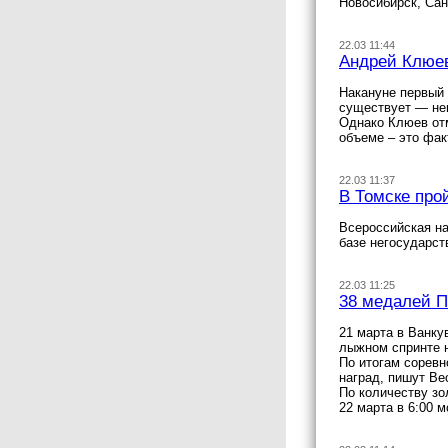
Новосибирск, Сан
22.03 11:44
Андрей Клюев
Накануне первый 
существует — неп
Однако Клюев отм
объеме – это фак
22.03 11:37
В Томске про
Всероссийская на
базе негосударс
22.03 11:25
38 медалей П
21 марта в Ванку
лыжном спринте н
По итогам соревн
наград, пишут Вес
По количеству з
22 марта в 6:00 