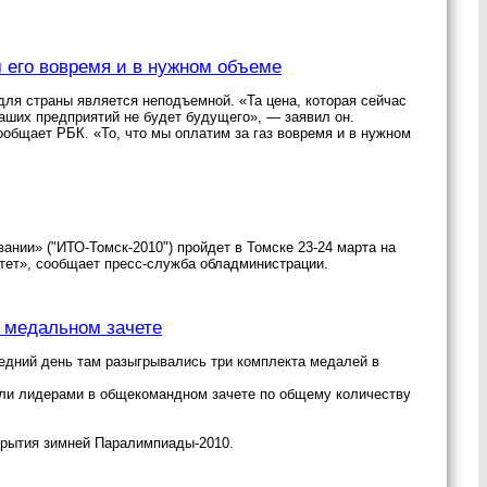
 его вовремя и в нужном объеме
для страны является неподъемной. «Та цена, которая сейчас
аших предприятий не будет будущего», — заявил он.
ообщает РБК. «То, что мы оплатим за газ вовремя и в нужном
нии» ("ИТО-Томск-2010") пройдет в Томске 23-24 марта на
тет», сообщает пресс-служба обладминистрации.
 медальном зачете
едний день там разыгрывались три комплекта медалей в
тали лидерами в общекомандном зачете по общему количеству
акрытия зимней Паралимпиады-2010.