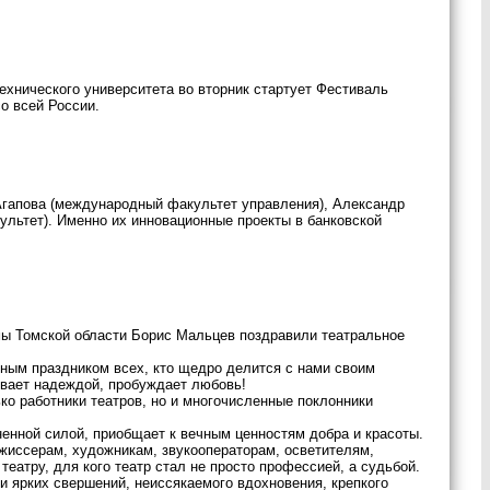
хнического университета во вторник стартует Фестиваль
со всей России.
Агапова (международный факультет управления), Александр
льтет). Именно их инновационные проекты в банковской
мы Томской области Борис Мальцев поздравили театральное
ным праздником всех, кто щедро делится с нами своим
евает надеждой, пробуждает любовь!
ко работники театров, но и многочисленные поклонники
енной силой, приобщает к вечным ценностям добра и красоты.
жиссерам, художникам, звукооператорам, осветителям,
атру, для кого театр стал не просто профессией, а судьбой.
 ярких свершений, неиссякаемого вдохновения, крепкого