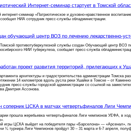
иотический Интернет-семинар стартует в Томской обла
интернет-семинар «Патриотическое и духовно-нравственное воспитание 
, сообщил НИА сотрудник пресс-службы обладминистрации.
дан обучающий центр ВОЗ по лечению лекарственно-уст
 Томской противотуберкулезной службы создан Обучающий центр ВОЗ по
восибирского НИИ туберкулеза, сообщает пресс-служба обладминистрац
работан проект развития территорий, прилегающих к Уш
ртамента архитектуры и градостроительства администрации Томска раз
отяжении 14 километров вдоль русла реки Ушайки в Томске – от Каменн
удник пресс-службы городской администрации со ссылкой на заместите
ва Дмитрия Ассонова.
н соперник ЦСКА в матчах четвертьфиналов Лиги Чемп
царии прошла жеребьевка четвертьфиналов Лиги чемпионов УЕФА, в ход
р».
ой игры ЦСКА выйдет на победителя пары «Барселона» — «Арсенал», п
чи ¼ турнира Лиги Чемпионов пройдут 30 – 31 марта и 6-7 апреля, полу