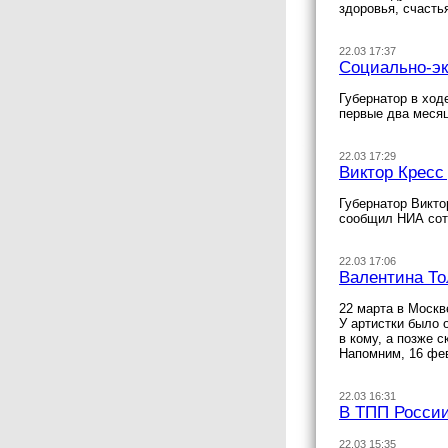
здоровья, счасть
22.03 17:37
Социально-эк
Губернатор в ход
первые два месяц
22.03 17:29
Виктор Кресс
Губернатор Викто
сообщил НИА сот
22.03 17:06
Валентина То
22 марта в Москв
У артистки было 
в кому, а позже с
Напомним, 16 фев
22.03 16:31
В ТПП России
22.03 15:35