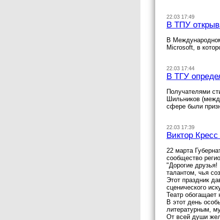
22.03 17:49
В ТПУ открыв
В Международном 
Microsoft, в кот
22.03 17:44
В ТГУ опреде
Получателями сти
Шильников (между
сфере были приз
22.03 17:39
Виктор Кресс
22 марта Губерна
сообщество регио
"Дорогие друзья
талантом, чья со
Этот праздник да
сценического иск
Театр обогащает 
В этот день особ
литературным, му
От всей души жел