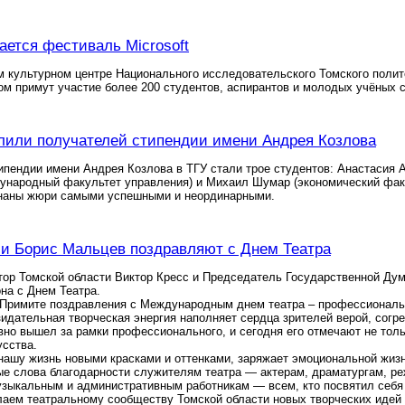
ается фестиваль Microsoft
культурном центре Национального исследовательского Томского полите
ором примут участие более 200 студентов, аспирантов и молодых учёных 
лили получателей стипендии имени Андрея Козлова
пендии имени Андрея Козлова в ТГУ стали трое студентов: Анастасия 
народный факультет управления) и Михаил Шумар (экономический факу
наны жюри самыми успешными и неординарными.
 и Борис Мальцев поздравляют с Днем Театра
тор Томской области Виктор Кресс и Председатель Государственной Ду
на с Днем Театра.
! Примите поздравления с Международным днем театра – профессиональ
зидательная творческая энергия наполняет сердца зрителей верой, согр
вно вышел за рамки профессионального, и сегодня его отмечают не толь
усства.
нашу жизнь новыми красками и оттенками, заряжает эмоциональной жизн
ые слова благодарности служителям театра — актерам, драматургам, ре
зыкальным и административным работникам — всем, кто посвятил себя те
аем театральному сообществу Томской области новых творческих идей и