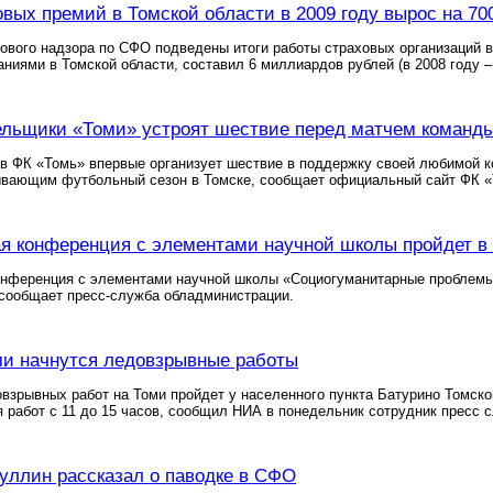
вых премий в Томской области в 2009 году вырос на 7
ового надзора по СФО подведены итоги работы страховых организаций в
ниями в Томской области, составил 6 миллиардов рублей (в 2008 году –
льщики «Томи» устроят шествие перед матчем команд
в ФК «Томь» впервые организует шествие в поддержку своей любимой 
ывающим футбольный сезон в Томске, сообщает официальный сайт ФК «
я конференция с элементами научной школы пройдет в
онференция с элементами научной школы «Социогуманитарные проблемы
 сообщает пресс-служба обладминистрации.
ми начнутся ледовзрывные работы
взрывных работ на Томи пройдет у населенного пункта Батурино Томског
 работ с 11 до 15 часов, сообщил НИА в понедельник сотрудник пресс 
ллин рассказал о паводке в СФО