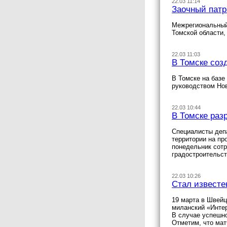
22.03 11:14
Заочный патр
Межрегиональный 
Томской области
22.03 11:03
В Томске соз
В Томске на базе
руководством Но
22.03 10:44
В Томске раз
Специалисты депа
территории на пр
понедельник сотр
градостроительст
22.03 10:26
Стал известе
19 марта в Швей
миланский «Инте
В случае успешн
Отметим, что мат