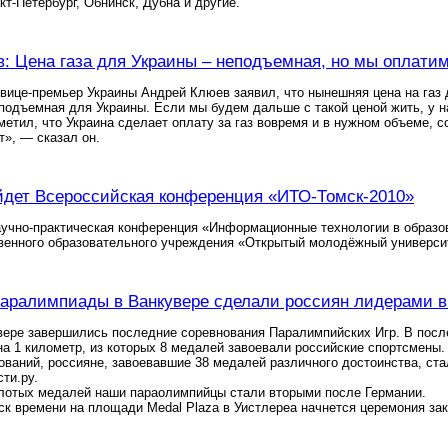
кт-Петербург, Обнинск, Дубна и другие.
: Цена газа для Украины – неподъемная, но мы оплатим
вице-премьер Украины Андрей Клюев заявил, что нынешняя цена на газ 
одъемная для Украины. Если мы будем дальше с такой ценой жить, у н
етил, что Украина сделает оплату за газ вовремя и в нужном объеме, с
т», — сказал он.
йдет Всероссийская конференция «ИТО-Томск-2010»
учно-практическая конференция «Информационные технологии в образова
твенного образовательного учреждения «Открытый молодёжный универси
аралимпиады в Ванкувере сделали россиян лидерами в
вере завершились последние соревнования Паралимпийских Игр. В посл
а 1 километр, из которых 8 медалей завоевали российские спортсмены.
ований, россияне, завоевавшие 38 медалей различного достоинства, с
ти.ру.
олотых медалей наши параолимпийцы стали вторыми после Германии.
мск времени на площади Medal Plaza в Уистлереа начнется церемония з