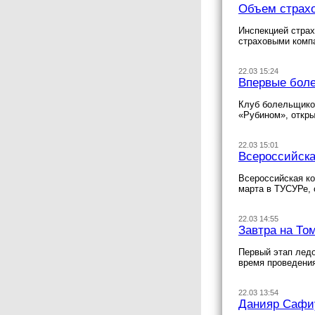
Объем страхо
Инспекцией страх
страховыми компа
22.03 15:24
Впервые боле
Клуб болельщико
«Рубином», откр
22.03 15:01
Всероссийска
Всероссийская к
марта в ТУСУРе,
22.03 14:55
Завтра на То
Первый этап ледо
время проведения
22.03 13:54
Данияр Сафиу