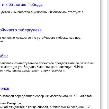
сти к 65-летию Победы
детей и юношества в условиях библиотеки» стартует в
ойчивого туберкулеза
 лечению лекарственно-устойчивого туберкулеза под
ии.
айке
работали концептуальное проектное предложение по развитию
ого моста до ул. Богдана Хмельницкого, сообщил НИА в
ля начальника департамента архитектуры и
ионов
е которой определился соперник московского ЦСКА. Им стал
ишет Интерфакс.
финал ожидается в конце апреля, а финальный поединок – 22