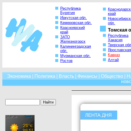
Республика
Краснодарск
Бурятия
край
Иркутская обл.
Новосибирск
Кемеровская обл.
обл.
Красноярский
Томская о
край
Республика
ЗАТО
Хакасия
Железногорск
Тверская обл
Калининградская
Ярославская
обл.
Кавказ
Мурманская обл.
Алтай
Ростов
Экономика
|
Политика
|
Власть
|
Финансы
|
Общество
|
Н
нов