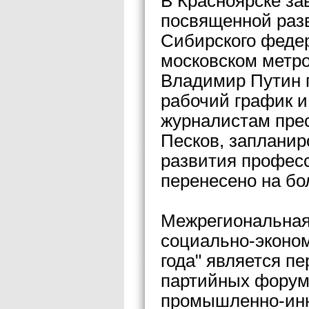
В Красноярске з
посвященной раз
Сибирского федер
московском метро
Владимир Путин 
рабочий график и
журналистам пре
Песков, запланир
развития професс
перенесено на бо
Межрегиональная
социально-эконом
года" является п
партийных форум
промышленно-инн