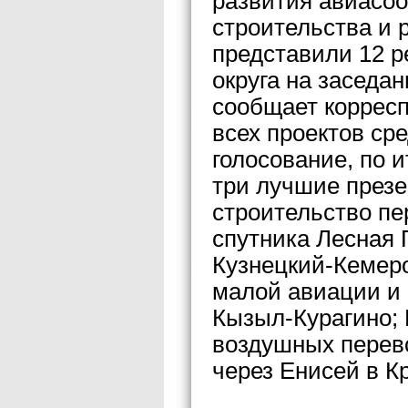
развития авиасо
строительства и 
представили 12 р
округа на заседа
сообщает коррес
всех проектов ср
голосование, по 
три лучшие презе
строительство пе
спутника Лесная 
Кузнецкий-Кемеро
малой авиации и 
Кызыл-Курагино; 
воздушных перево
через Енисей в К