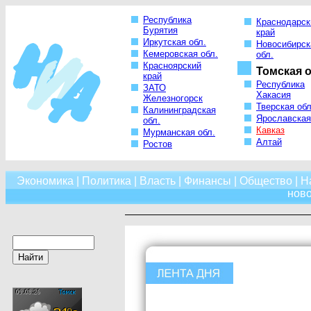
Республика
Краснодарск
Бурятия
край
Иркутская обл.
Новосибирск
Кемеровская обл.
обл.
Красноярский
Томская о
край
Республика
ЗАТО
Хакасия
Железногорск
Тверская обл
Калининградская
Ярославская
обл.
Кавказ
Мурманская обл.
Алтай
Ростов
Экономика
|
Политика
|
Власть
|
Финансы
|
Общество
|
Н
нов