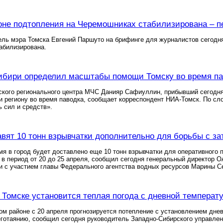
оне подтопления на Черемошниках стабилизирована – 
ль мэра Томска Евгений Паршуто на брифинге для журналистов сегодня 
абилизирована.
ибири определил масштабы помощи Томску во время па
кого регионального центра МЧС Данияр Сафиуллин, прибывший сегодня 
региону во время паводка, сообщает корреспондент НИА-Томск. По сло
ь сил и средств».
авят 10 тонн взрывчатки дополнительно для борьбы с з
я в город будет доставлено еще 10 тонн взрывчатки для оперативного 
 в период от 20 до 25 апреля, сообщил сегодня генеральный директор 
и с участием главы Федерального агентства водных ресурсов Марины С
в Томске установится теплая погода с дневной температ
ом районе с 20 апреля прогнозируется потепление с установлением днев
готаянию, сообщил сегодня руководитель Западно-Сибирского управле