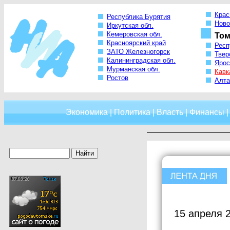
Крас
Республика Бурятия
Ново
Иркутская обл.
Кемеровская обл.
Том
Красноярский край
Респ
ЗАТО Железногорск
Твер
Калининградская обл.
Ярос
Мурманская обл.
Кавк
Ростов
Алта
Экономика
|
Политика
|
Власть
|
Финансы
15 апреля 