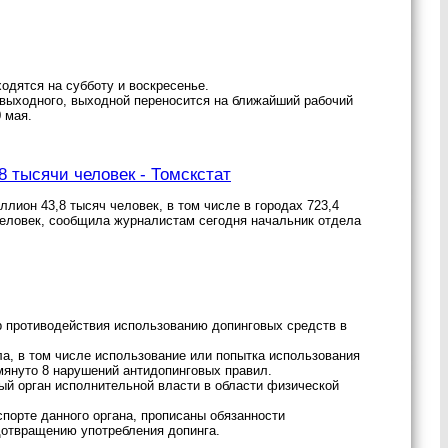
одятся на субботу и воскресенье.
 выходного, выходной переносится на ближайший рабочий
0 мая.
8 тысячи человек - Томскстат
лион 43,8 тысяч человек, в том числе в городах 723,4
 человек, сообщила журналистам сегодня начальник отдела
р противодействия использованию допинговых средств в
ла, в том числе использование или попытка использования
мянуто 8 нарушений антидопинговых правил.
й орган исполнительной власти в области физической
порте данного органа, прописаны обязанности
дотвращению употребления допинга.