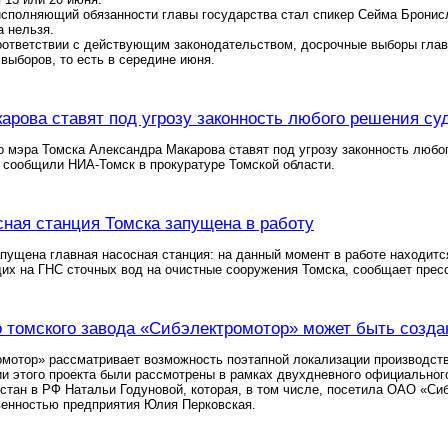
сполняющий обязанности главы государства стал спикер Сейма Бронисл
а нельзя.
оответствии с действующим законодательством, досрочные выборы глав
выборов, то есть в середине июня.
арова ставят под угрозу законность любого решения суд
 мэра Томска Александра Макарова ставят под угрозу законность любог
 сообщили НИА-Томск в прокуратуре Томской области.
сная станция Томска запущена в работу
пущена главная насосная станция: на данный момент в работе находится
х на ГНС сточных вод на очистные сооружения Томска, сообщает прес
 томского завода «Сибэлектромотор» может быть созда
отор» рассматривает возможность поэтапной локализации производства
и этого проекта были рассмотрены в рамках двухдневного официального
стан в РФ Натальи Годуновой, которая, в том числе, посетила ОАО «Си
венностью предприятия Юлия Перковская.