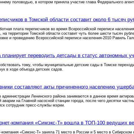
еннему половодью, в котором приняла участие глава Федерального аген
еписчиков в Томской области составит около 6 тысяч ру
ботная плата переписчиков во время Всероссийской переписи населения,
а, на территории Томской области составит чуть более шести тысяч руб
овке и проведению Всероссийской переписи населения-2010 Равиль Гал
 планирует переводить детсады в статус автономных у
обствовать тому, чтобы муниципальные детские сады в Томске перехо
ук в ходе объезда детских садов.
вники составляют акты причиненного населению ущерба
в администрации Ленинского района занимаются в данное время актиро
й аварии на Главной насосной станции города, после чего десятки част
ск сотрудник пресс-службы мэрии.
рнет-компания «Симэкс-Т» вошла в ТОП-100 ведущих ве
-компания «Симэкс-Т» заняла 71 место в России и 5 место в Сибирском