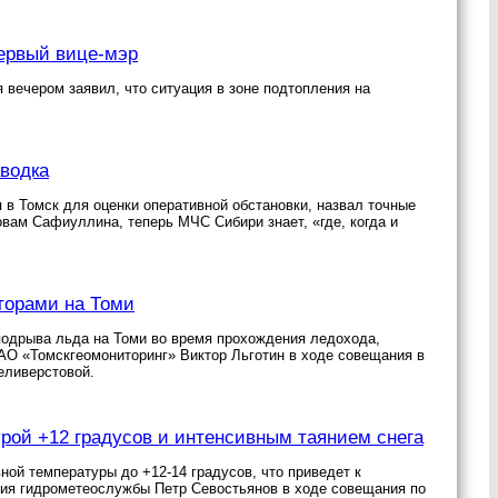
первый вице-мэр
вечером заявил, что ситуация в зоне подтопления на
водка
в Томск для оценки оперативной обстановки, назвал точные
вам Сафиуллина, теперь МЧС Сибири знает, «где, когда и
аторами на Томи
подрыва льда на Томи во время прохождения ледохода,
ОАО «Томскгеомониторинг» Виктор Льготин в ходе совещания в
еливерстовой.
урой +12 градусов и интенсивным таянием снега
ной температуры до +12-14 градусов, что приведет к
ния гидрометеослужбы Петр Севостьянов в ходе совещания по