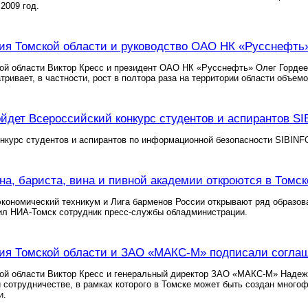
2009 год.
я Томской области и руководство ОАО НК «Русснефть»
ой области Виктор Кресс и президент ОАО НК «Русснефть» Олег Гордее
тривает, в частности, рост в полтора раза на территории области объе
йдет Всероссийский конкурс студентов и аспирантов SI
нкурс студентов и аспирантов по информационной безопасности SIBINFO
а, бариста, вина и пивной академии откроются в Томск
экономический техникум и Лига барменов России открывают ряд образов
ил НИА-Томск сотрудник пресс-службы обладминистрации.
я Томской области и ЗАО «МАКС-М» подписали соглаш
кой области Виктор Кресс и генеральный директор ЗАО «МАКС-М» Надеж
 сотрудничестве, в рамках которого в Томске может быть создан мног
и.