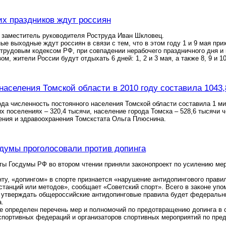
их праздников ждут россиян
 заместитель руководителя Роструда Иван Шкловец.
е выходные ждут россиян в связи с тем, что в этом году 1 и 9 мая прих
 трудовым кодексом РФ, при совпадении нерабочего праздничного дня и
ом, жители России будут отдыхать 6 дней: 1, 2 и 3 мая, а также 8, 9 и 1
населения Томской области в 2010 году составила 1043,
ода численность постоянного населения Томской области составила 1 мил
их поселениях – 320,4 тысячи, население города Томска – 528,6 тысячи
ения и здравоохранения Томскстата Ольга Плюснина.
думы проголосовали против допинга
ты Госдумы РФ во втором чтении приняли законопроект по усилению ме
ту, «допингом» в спорте признается «нарушение антидопингового прави
танций или методов», сообщает «Советский спорт». Всего в законе упо
 утверждать общероссийские антидопинговые правила будет федеральны
а.
е определен перечень мер и полномочий по предотвращению допинга в с
спортивных федераций и организаторов спортивных мероприятий по пре