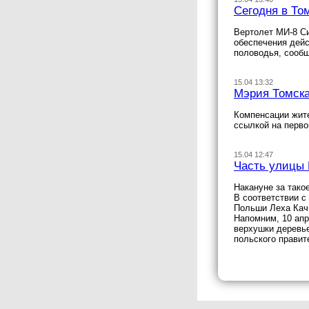
Сегодня в То
Вертолет МИ-8 Си
обеспечения дейс
половодья, сооб
15.04 13:32
Мэрия Томск
Компенсации жит
ссылкой на перво
15.04 12:47
Часть улицы 
Накануне за тако
В соответствии с
Польши Леха Качи
Напомним, 10 апр
верхушки деревье
польского правит