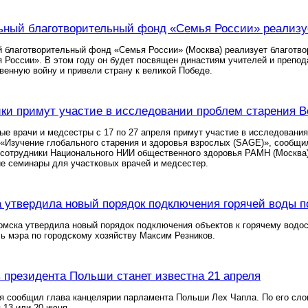
ный благотворительный фонд «Семья России» реализуе
 благотворительный фонд «Семья России» (Москва) реализует благотво
 России». В этом году он будет посвящен династиям учителей и препод
енную войну и привели страну к великой Победе.
ки примут участие в исследовании проблем старения 
ые врачи и медсестры с 17 по 27 апреля примут участие в исследовани
«Изучение глобального старения и здоровья взрослых (SAGE)», сообщи
 сотрудники Национального НИИ общественного здоровья РАМН (Москва)
е семинары для участковых врачей и медсестер.
 утвердила новый порядок подключения горячей воды п
омска утвердила новый порядок подключения объектов к горячему водо
ь мэра по городскому хозяйству Максим Резников.
 президента Польши станет известна 21 апреля
я сообщил глава канцелярии парламента Польши Лех Чапла. По его сло
 13 или 20 июня.