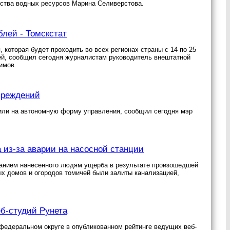
тства водных ресурсов Марина Селиверстова.
блей - Томскстат
 которая будет проходить во всех регионах страны с 14 по 25
лей, сообщил сегодня журналистам руководитель внештатной
имов.
чреждений
дили на автономную форму управления, сообщил сегодня мэр
 из-за аварии на насосной станции
ванием нанесенного людям ущерба в результате произошедшей
ных домов и огородов томичей были залиты канализацией,
б-студий Рунета
 федеральном округе в опубликованном рейтинге ведущих веб-