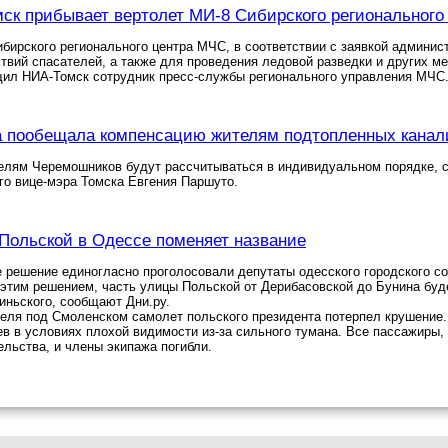
мск прибывает вертолет МИ-8 Сибирского региональног
бирского регионального центра МЧС, в соответствии с заявкой админист
твий спасателей, а также для проведения ледовой разведки и других ме
щил НИА-Томск сотрудник пресс-службы регионального управления МЧС
а пообещала компенсацию жителям подтопленных канал
елям Черемошников будут рассчитываться в индивидуальном порядке, 
го вице-мэра Томска Евгения Паршуто.
Польской в Одессе поменяет название
е решение единогласно проголосовали депутаты одесского городского со
 этим решением, часть улицы Польской от Дерибасовской до Бунина буд
ньского, сообщают Дни.ру.
еля под Смоленском самолет польского президента потерпел крушение.
в в условиях плохой видимости из-за сильного тумана. Все пассажиры,
ельства, и члены экипажа погибли.