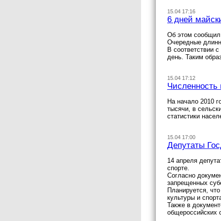
15.04 17:16
6 дней майск
Об этом сообщил
Очередные длинны
В соответствии с
день. Таким образ
15.04 17:12
Численность 
На начало 2010 г
тысячи, в сельск
статистики насел
15.04 17:00
Депутаты Гос
14 апреля депута
спорте.
Согласно докумен
запрещенных субс
Планируется, что
культуры и спорт
Также в документ
общероссийских 