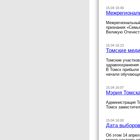
15.04 16:40
Межрегиональ
Межрегиональный
признания «Семья
Великую Отечеств
15.04 16:23
Томские меди
Томские участков
здравоохранения 
В Томск прибыли
начали обучающи
15.04 16:07
Мэрия Томска
Администрация Т
Томск заместител
15.04 16:00
Дата выборов
Об этом 14 апрел
может состояться