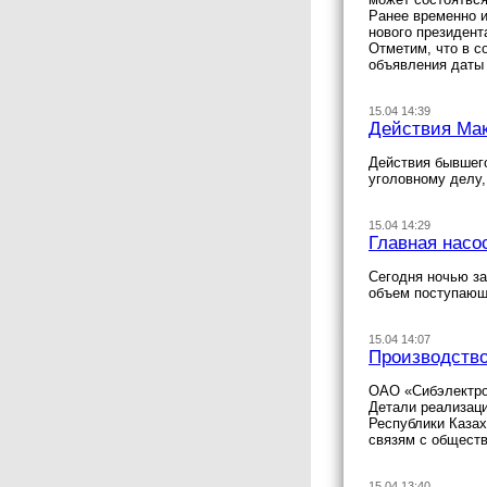
Ранее временно и
нового президент
Отметим, что в с
объявления даты 
15.04 14:39
Действия Мак
Действия бывшего
уголовному делу,
15.04 14:29
Главная насо
Сегодня ночью за
объем поступающи
15.04 14:07
Производство
ОАО «Сибэлектром
Детали реализаци
Республики Казах
связям с общест
15.04 13:40