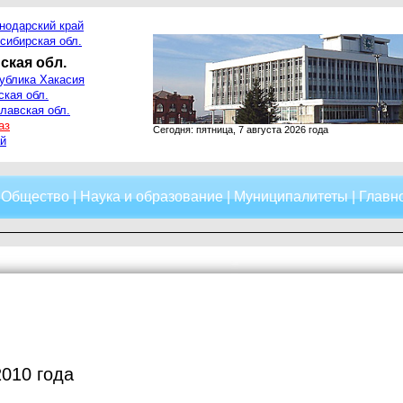
нодарский край
сибирская обл.
ская обл.
ублика Хакасия
ская обл.
лавская обл.
аз
Сегодня: пятница, 7 августа 2026 года
й
|
Общество
|
Наука и образование
|
Муниципалитеты
|
Главно
2010 года