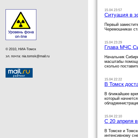
15.04 23:57
Ситуация в з
Первый заместите
Черемошниках ст
15.04 23:29
Глава МЧС С
© 2010, НИА-Томск
эл. почта: nia.tomsk@mail.ru
Начальник Сибирс
масштабы помощи 
сколько поставит
15.04 22:22
В Томск дост
В ближайшее врем
который начнется
обладминистраци
15.04 22:10
С 20 апреля 
В Томске и Томск
интенсивному сне