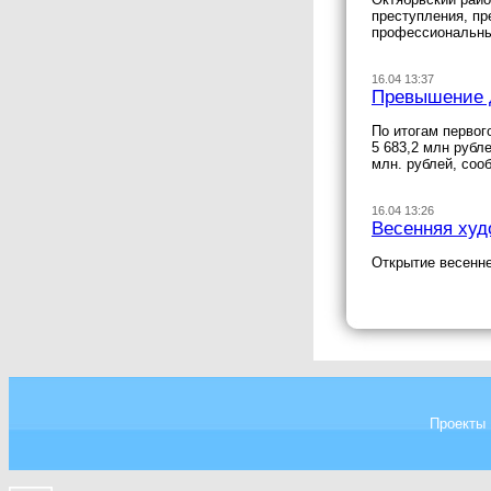
преступления, пр
профессиональны
16.04 13:37
Превышение д
По итогам первог
5 683,2 млн рубл
млн. рублей, соо
16.04 13:26
Весенняя худ
Открытие весенне
Проекты