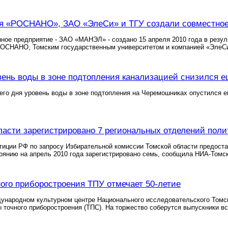
ия «РОСНАНО», ЗАО «ЭлеСи» и ТГУ создали совместное
ное предприятие - ЗАО «МАНЭЛ» - создано 15 апреля 2010 года в резу
РОСНАНО, Томским государственным университетом и компанией «ЭлеС
вень воды в зоне подтопления канализацией снизился е
его дня уровень воды в зоне подтопления на Черемошниках опустился е
ласти зарегистрировано 7 региональных отделений пол
иции РФ по запросу Избирательной комиссии Томской области предоста
тоянию на апрель 2010 года зарегистрировано семь, сообщила НИА-Томс
ого приборостроения ТПУ отмечает 50-летие
ународном культурном центре Национального исследовательского Томск
 точного приборостроения (ТПС). На торжество соберутся выпускники вс