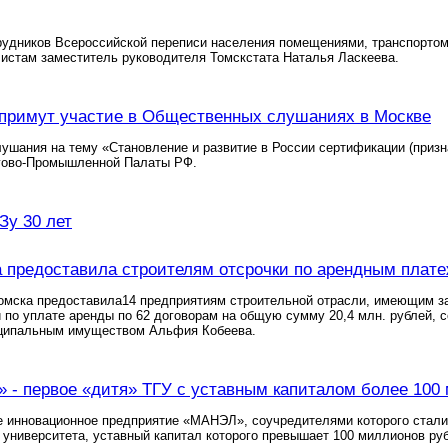
удников Всероссийской переписи населения помещениями, транспортом 
истам заместитель руководителя Томскстата Наталья Ласкеева.
примут участие в Общественных слушаниях в Москве
шания на тему «Становление и развитие в России сертификации (призн
гово-Промышленной Палаты РФ.
у 30 лет
 предоставила строителям отсрочки по арендным плат
омска предоставила14 предприятиям строительной отрасли, имеющим з
и по уплате аренды по 62 договорам на общую сумму 20,4 млн. рублей,
ципальным имуществом Альфия Кобеева.
- первое «дитя» ТГУ с уставным капиталом более 100 
е инновационное предприятие «МАНЭЛ», соучредителями которого стал
 университета, уставный капитал которого превышает 100 миллионов ру