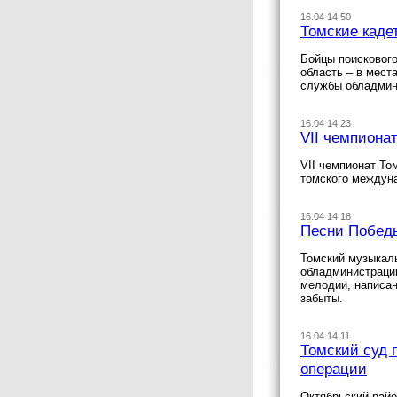
16.04 14:50
Томские каде
Бойцы поискового
область – в мест
службы обладмин
16.04 14:23
VII чемпиона
VII чемпионат То
томского междуна
16.04 14:18
Песни Победы
Томский музыкаль
обладминистрации
мелодии, написан
забыты.
16.04 14:11
Томский суд 
операции
Октябрьский райо