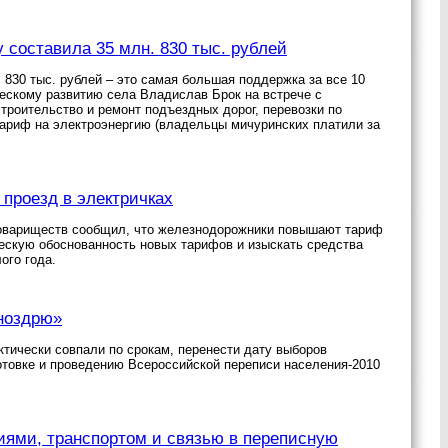
составила 35 млн. 830 тыс. рублей
 830 тыс. рублей – это самая большая поддержка за все 10
ескому развитию села Владислав Брок на встрече с
роительство и ремонт подъездных дорог, перевозки по
ариф на электроэнергию (владельцы мичуринских платили за
проезд в электричках
 товариществ сообщил, что железнодорожники повышают тариф
ческую обоснованность новых тарифов и изыскать средства
ого года.
 ноздрю»
ктически совпали по срокам, перенести дату выборов
товке и проведению Всероссийской переписи населения-2010
иями, транспортом и связью в переписную