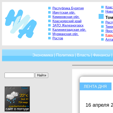
Крас
Республика Бурятия
Ново
Иркутская обл.
Кемеровская обл.
Том
Красноярский край
Респ
ЗАТО Железногорск
Твер
Калининградская обл.
Ярос
Мурманская обл.
Кавк
Ростов
Алта
Экономика
|
Политика
|
Власть
|
Финансы
16 апреля 