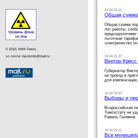
16.04 22:11
Общая сумма 
Общая сумма подд
лет работы, сооб
председателями т
льготным тарифа
электричество по
© 2010, НИА-Томск
эл. почта: nia.tomsk@mail.ru
16.04 21:37
Виктор Кресс
Губернатор Викто
на проезд в приг
для компенсации,
16.04 20:53
Выборы и пер
Всероссийская пе
Томскстату не уд
Равиль Галимов.
16.04 20:11
Все муниципа