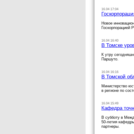
16.04 17:04
Госкорпорац
Новое инновацион
Госкорпорацией 
16.04 16:40
В Томске уро
К утру сегодняшн
Паршуто.
16.04 16:16
В Томской об
Министерство юст
в регионе по сос
16.04 15:49
Кафедра точн
В субботу в Межд
50-летия кафедры
партнеры.