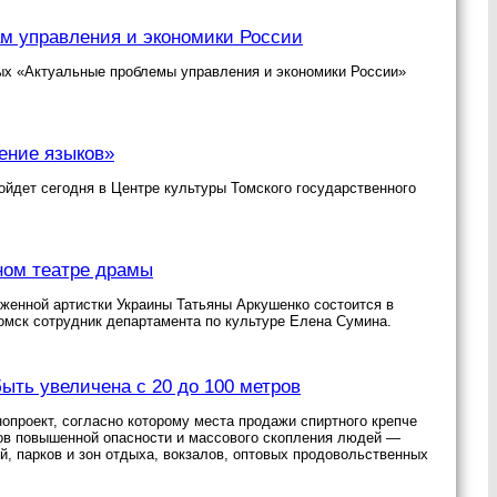
м управления и экономики России
ых «Актуальные проблемы управления и экономики России»
ение языков»
ойдет сегодня в Центре культуры Томского государственного
ном театре драмы
уженной артистки Украины Татьяны Аркушенко состоится в
омск сотрудник департамента по культуре Елена Сумина.
быть увеличена с 20 до 100 метров
опроект, согласно которому места продажи спиртного крепче
ков повышенной опасности и массового скопления людей —
й, парков и зон отдыха, вокзалов, оптовых продовольственных