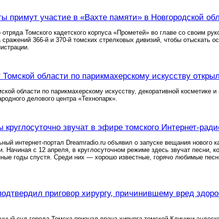
ты примут участие в «Вахте памяти» в Новгородской об
 отряда Томского кадетского корпуса «Прометей» во главе со своим ру
а сражений 366-й и 370-й томских стрелковых дивизий, чтобы отыскать 
истрации.
т Томской области по парикмахерскому искусству открыл
мской области по парикмахерскому искусству, декоративной косметике 
родного делового центра «Технопарк».
 круглосуточно звучат в эфире томского Интернет-ради
ный интернет-портал Dreamradio.ru объявил о запуске вещания нового 
. Начиная с 12 апреля, в круглосуточном режиме здесь звучат песни, к
ные годы спустя. Среди них — хорошо известные, горячо любимые песни 
подтвердил приговор хирургу, причинившему вред здоро
нный суд города Томска признал врача-хирурга томской Клиники эндоск