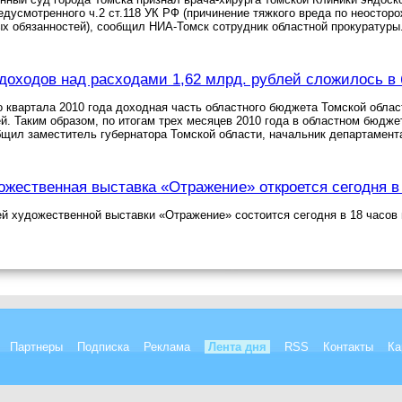
едусмотренного ч.2 ст.118 УК РФ (причинение тяжкого вреда по неосто
х обязанностей), сообщил НИА-Томск сотрудник областной прокуратуры
оходов над расходами 1,62 млрд. рублей сложилось в 
о квартала 2010 года доходная часть областного бюджета Томской облас
ей. Таким образом, по итогам трех месяцев 2010 года в областном бюд
бщил заместитель губернатора Томской области, начальник департамен
ожественная выставка «Отражение» откроется сегодня в
й художественной выставки «Отражение» состоится сегодня в 18 часов 
Партнеры
Подписка
Реклама
Лента дня
RSS
Контакты
Ка