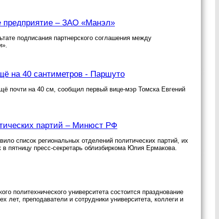
 предприятие – ЗАО «Манэл»
льтате подписания партнерского соглашения между
и».
щё на 40 сантиметров - Паршуто
щё почти на 40 см, сообщил первый вице-мэр Томска Евгений
итических партий – Минюст РФ
вило список региональных отделений политических партий, их
к в пятницу пресс-секретарь облизбиркома Юлия Ермакова.
ого политехнического университета состоится празднование
ех лет, преподаватели и сотрудники университета, коллеги и