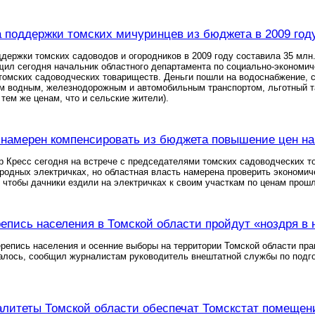
поддержки томских мичуринцев из бюджета в 2009 году 
ержки томских садоводов и огородников в 2009 году составила 35 млн.
щил сегодня начальник областного департамента по социально-экономич
омских садоводческих товариществ. Деньги пошли на водоснабжение, ст
м водным, железнодорожным и автомобильным транспортом, льготный т
 тем же ценам, что и сельские жители).
 намерен компенсировать из бюджета повышение цен на 
р Кресс сегодня на встрече с председателями томских садоводческих
ородных электричках, но областная власть намерена проверить экономи
 чтобы дачники ездили на электричках к своим участкам по ценам прошл
епись населения в Томской области пройдут «ноздря в
репись населения и осенние выборы на территории Томской области пра
алось, сообщил журналистам руководитель внештатной службы по подго
литеты Томской области обеспечат Томскстат помещен