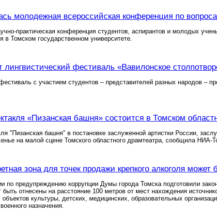
ась молодежная всероссийская конференция по вопроса
учно-практическая конференция студентов, аспирантов и молодых учен
я в Томском государственном университете.
т лингвистический фестиваль «Вавилонское столпотвор
фестиваль с участием студентов – представителей разных народов – пр
ктакля «Пизанская башня» состоится в Томском област
ля "Пизанская башня" в постановке заслуженной артистки России, засл
сенье на малой сцене Томского областного драмтеатра, сообщила НИА-Т
етная зона для точек продажи крепкого алкоголя может 
и по предупреждению коррупции Думы города Томска подготовили закон
т быть отнесены на расстояние 100 метров от мест нахождения источни
 объектов культуры, детских, медицинских, образовательных организаци
 военного назначения.