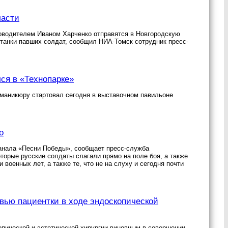
ласти
ководителем Иваном Харченко отправятся в Новгородскую
останки павших солдат, сообщил НИА-Томск сотрудник пресс-
ся в «Технопарке»
и маникюру стартовал сегодня в выставочном павильоне
о
канала «Песни Победы», сообщает пресс-служба
оторые русские солдаты слагали прямо на поле боя, а также
военных лет, а также те, что не на слуху и сегодня почти
вью пациентки в ходе эндоскопической
опической и эстетической хирургии виновным в совершении