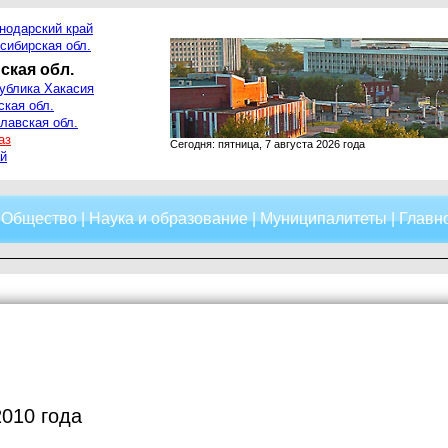
нодарский край
сибирская обл.
ская обл.
ублика Хакасия
ская обл.
лавская обл.
аз
Сегодня: пятница, 7 августа 2026 года
й
|
Общество
|
Наука и образование
|
Муниципалитеты
|
Главно
2010 года