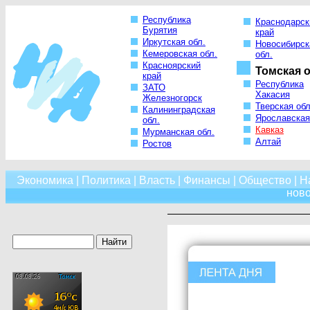
Республика
Краснодарск
Бурятия
край
Иркутская обл.
Новосибирск
Кемеровская обл.
обл.
Красноярский
Томская о
край
Республика
ЗАТО
Хакасия
Железногорск
Тверская обл
Калининградская
Ярославская
обл.
Кавказ
Мурманская обл.
Алтай
Ростов
Экономика
|
Политика
|
Власть
|
Финансы
|
Общество
|
Н
нов