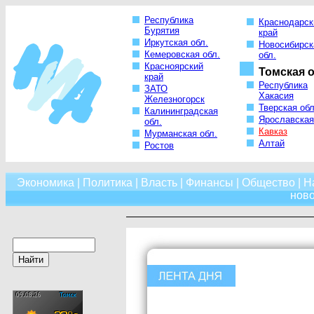
Республика
Краснодарск
Бурятия
край
Иркутская обл.
Новосибирск
Кемеровская обл.
обл.
Красноярский
Томская о
край
Республика
ЗАТО
Хакасия
Железногорск
Тверская обл
Калининградская
Ярославская
обл.
Кавказ
Мурманская обл.
Алтай
Ростов
Экономика
|
Политика
|
Власть
|
Финансы
|
Общество
|
Н
нов