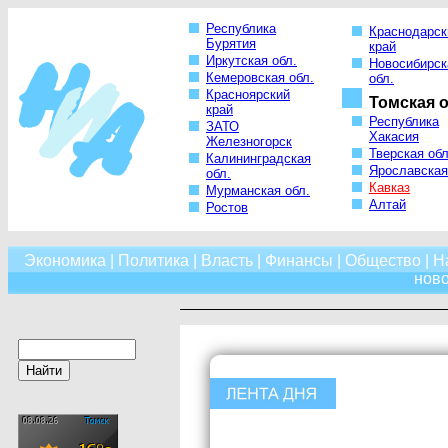
Республика
Краснодарск
Бурятия
край
Иркутская обл.
Новосибирск
Кемеровская обл.
обл.
Красноярский
Томская о
край
Республика
ЗАТО
Хакасия
Железногорск
Тверская обл
Калининградская
Ярославская
обл.
Кавказ
Мурманская обл.
Алтай
Ростов
Экономика
|
Политика
|
Власть
|
Финансы
|
Общество
|
Н
нов