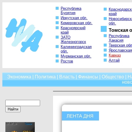
Республика
Краснодарск
Бурятия
край
Иркутская обл.
Новосибирск
Кемеровская обл.
обл.
Красноярский
Томская о
край
Республика
ЗАТО
Хакасия
Железногорск
Тверская обл
Калининградская
Ярославская
обл.
Кавказ
Мурманская обл.
Алтай
Ростов
Экономика
|
Политика
|
Власть
|
Финансы
|
Общество
|
Н
нов