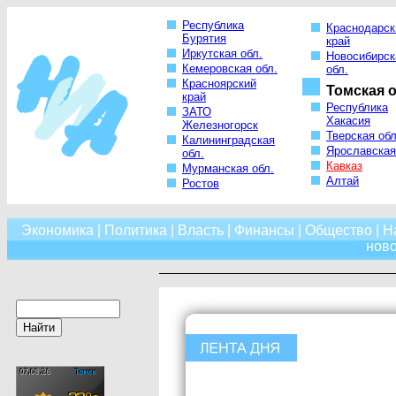
Республика
Краснодарск
Бурятия
край
Иркутская обл.
Новосибирск
Кемеровская обл.
обл.
Красноярский
Томская о
край
Республика
ЗАТО
Хакасия
Железногорск
Тверская обл
Калининградская
Ярославская
обл.
Кавказ
Мурманская обл.
Алтай
Ростов
Экономика
|
Политика
|
Власть
|
Финансы
|
Общество
|
Н
нов