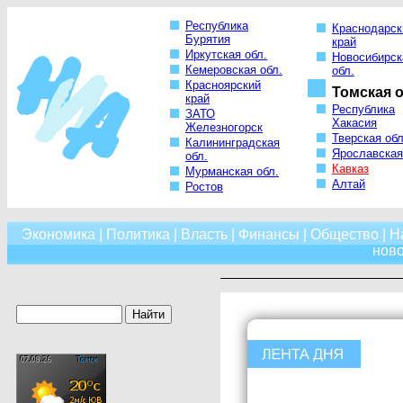
Республика
Краснодарск
Бурятия
край
Иркутская обл.
Новосибирск
Кемеровская обл.
обл.
Красноярский
Томская о
край
Республика
ЗАТО
Хакасия
Железногорск
Тверская обл
Калининградская
Ярославская
обл.
Кавказ
Мурманская обл.
Алтай
Ростов
Экономика
|
Политика
|
Власть
|
Финансы
|
Общество
|
Н
нов