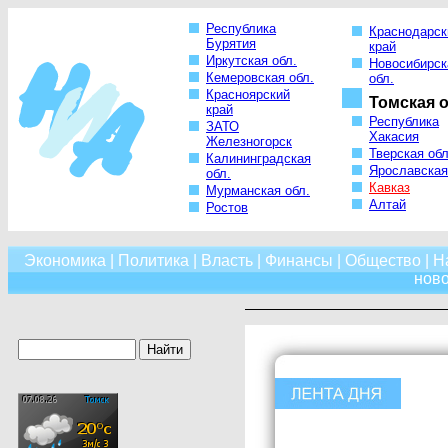
Республика
Краснодарск
Бурятия
край
Иркутская обл.
Новосибирск
Кемеровская обл.
обл.
Красноярский
Томская о
край
Республика
ЗАТО
Хакасия
Железногорск
Тверская обл
Калининградская
Ярославская
обл.
Кавказ
Мурманская обл.
Алтай
Ростов
Экономика
|
Политика
|
Власть
|
Финансы
|
Общество
|
Н
нов