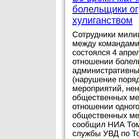
болельщики о
хулиганством
Сотрудники мили
между командами
состоялся 4 апре
отношении болель
административных
(нарушение поря
мероприятий, не
общественных мес
отношении одного
общественных ме
сообщил НИА Томс
службы УВД по То