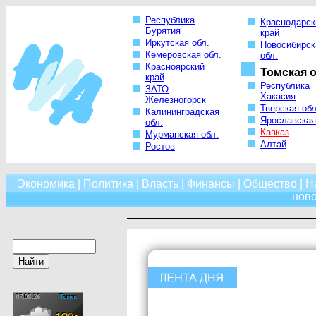
Республика
Краснодарск
Бурятия
край
Иркутская обл.
Новосибирск
Кемеровская обл.
обл.
Красноярский
Томская о
край
Республика
ЗАТО
Хакасия
Железногорск
Тверская обл
Калининградская
Ярославская
обл.
Кавказ
Мурманская обл.
Алтай
Ростов
Экономика
|
Политика
|
Власть
|
Финансы
|
Общество
|
Н
нов