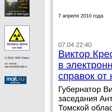
7 апреля 2010 года
07.04 22:40
Виктор Кре
© 2010, НИА-Томск
в электрон
эл. почта:
nia.tomsk@mail.ru
справок от
Губернатор Ви
заседания Ан
Томской обла