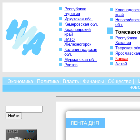
Республика
Краснодарск
Бурятия
край
Иркутская обл.
Новосибирск
Кемеровская обл.
обл.
Красноярский
Томская о
край
Республика
ЗАТО
Хакасия
Железногорск
Тверская обл
Калининградская
Ярославская
обл.
Кавказ
Мурманская обл.
Алтай
Ростов
Экономика
|
Политика
|
Власть
|
Финансы
|
Общество
|
Н
нов