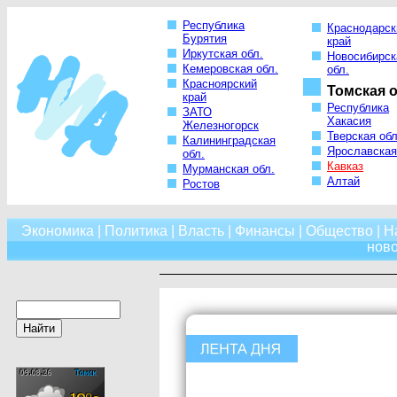
Республика
Краснодарск
Бурятия
край
Иркутская обл.
Новосибирск
Кемеровская обл.
обл.
Красноярский
Томская о
край
Республика
ЗАТО
Хакасия
Железногорск
Тверская обл
Калининградская
Ярославская
обл.
Кавказ
Мурманская обл.
Алтай
Ростов
Экономика
|
Политика
|
Власть
|
Финансы
|
Общество
|
Н
нов