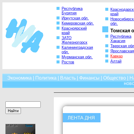
Республика
Краснодарск
Бурятия
край
Иркутская обл.
Новосибирск
Кемеровская обл.
обл.
Красноярский
Томская о
край
Республика
ЗАТО
Хакасия
Железногорск
Тверская обл
Калининградская
Ярославская
обл.
Кавказ
Мурманская обл.
Алтай
Ростов
Экономика
|
Политика
|
Власть
|
Финансы
|
Общество
|
Н
нов