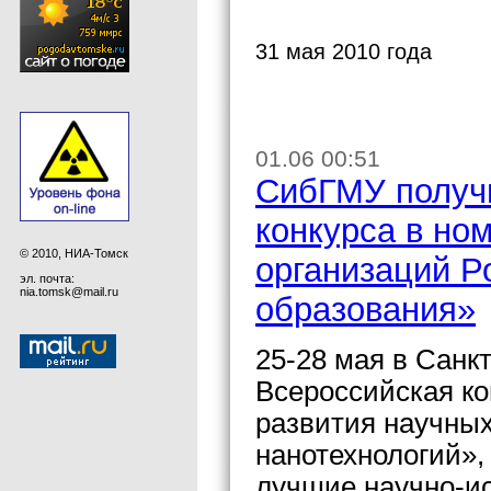
31 мая 2010 года
01.06 00:51
СибГМУ получи
конкурса в но
© 2010, НИА-Томск
организаций Р
эл. почта:
nia.tomsk@mail.ru
образования»
25-28 мая в Санк
Всероссийская к
развития научных
нанотехнологий»,
лучшие научно-и