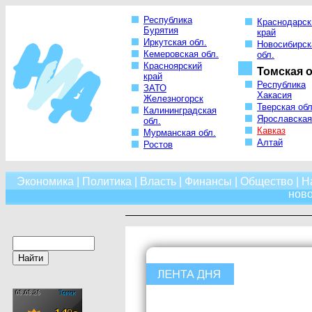
Республика
Краснодарск
Бурятия
край
Иркутская обл.
Новосибирск
Кемеровская обл.
обл.
Красноярский
Томская о
край
Республика
ЗАТО
Хакасия
Железногорск
Тверская обл
Калининградская
Ярославская
обл.
Кавказ
Мурманская обл.
Алтай
Ростов
Экономика
|
Политика
|
Власть
|
Финансы
|
Общество
|
Н
нов