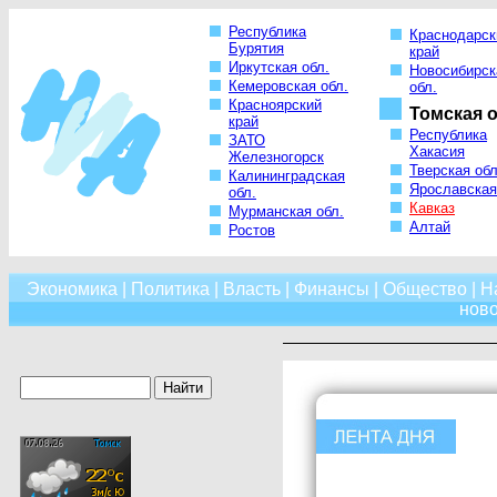
Республика
Краснодарск
Бурятия
край
Иркутская обл.
Новосибирск
Кемеровская обл.
обл.
Красноярский
Томская о
край
Республика
ЗАТО
Хакасия
Железногорск
Тверская обл
Калининградская
Ярославская
обл.
Кавказ
Мурманская обл.
Алтай
Ростов
Экономика
|
Политика
|
Власть
|
Финансы
|
Общество
|
Н
нов