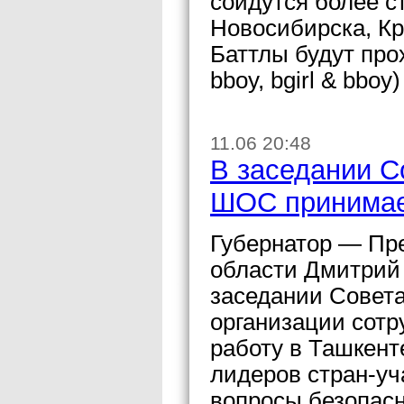
сойдутся более с
Новосибирска, Кр
Баттлы будут про
bboy, bgirl & bbo
11.06 20:48
В заседании С
ШОС принимае
Губернатор — Пр
области Дмитрий
заседании Совета
организации сотр
работу в Ташкент
лидеров стран-у
вопросы безопасн