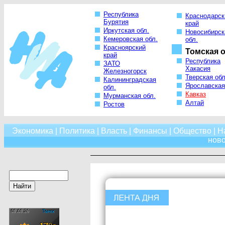
Республика
Краснодарск
Бурятия
край
Иркутская обл.
Новосибирск
Кемеровская обл.
обл.
Красноярский
Томская о
край
Республика
ЗАТО
Хакасия
Железногорск
Тверская обл
Калининградская
Ярославская
обл.
Кавказ
Мурманская обл.
Алтай
Ростов
Экономика
|
Политика
|
Власть
|
Финансы
|
Общество
|
Н
нов