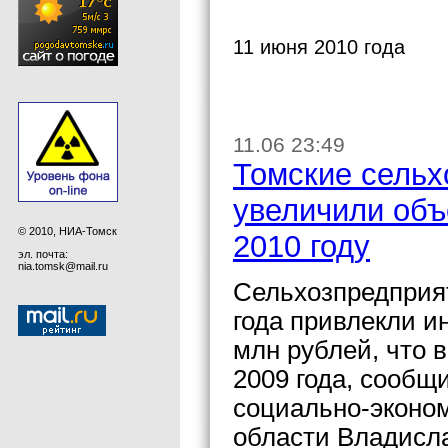
11 июня 2010 года
11.06 23:49
Томские сельх
увеличили объ
© 2010, НИА-Томск
2010 году
эл. почта:
nia.tomsk@mail.ru
Сельхозпредприят
года привлекли и
млн рублей, что 
2009 года, сообщ
социально-эконо
области Владисла