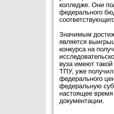
колледже. Они по
федерального бю
соответствующего
Значимым достиж
является выигрыш
конкурса на полу
исследовательско
вуза имеют такой 
ТПУ, уже получил
федерального цен
федеральную суб
настоящее время 
документации.