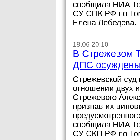
сообщила НИА То
СУ СПК РФ по То
Елена Лебедева.
18.06 20:10
В Стрежевом Т
ДПС осуждены 
Стрежевской суд 
отношении двух 
Стрежевого Алек
признав их вино
предусмотренного 
сообщила НИА То
СУ СКП РФ по То