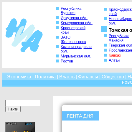
Республика
Краснодарск
Бурятия
край
Иркутская обл.
Новосибирск
Кемеровская обл.
обл.
Красноярский
Томская о
край
Республика
ЗАТО
Хакасия
Железногорск
Тверская обл
Калининградская
Ярославская
обл.
Кавказ
Мурманская обл.
Алтай
Ростов
Экономика
|
Политика
|
Власть
|
Финансы
|
Общество
|
Н
нов