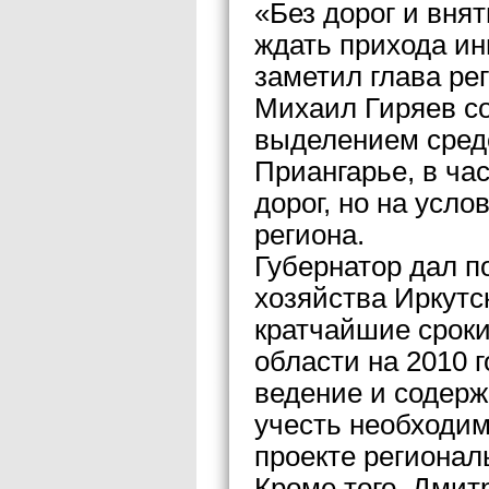
«Без дорог и вня
ждать прихода ин
заметил глава ре
Михаил Гиряев со
выделением средс
Приангарье, в ча
дорог, но на усл
региона.
Губернатор дал п
хозяйства Иркутс
кратчайшие сроки
области на 2010 г
ведение и содерж
учесть необходим
проекте региональ
Кроме того, Дми