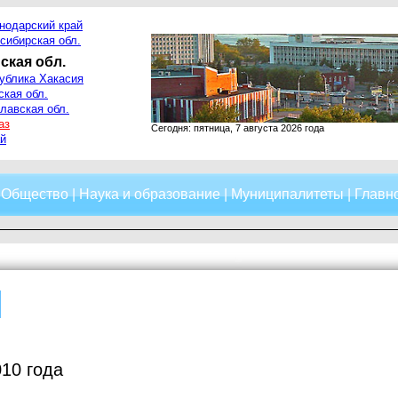
нодарский край
сибирская обл.
ская обл.
ублика Хакасия
ская обл.
лавская обл.
аз
Сегодня: пятница, 7 августа 2026 года
й
|
Общество
|
Наука и образование
|
Муниципалитеты
|
Главно
10 года