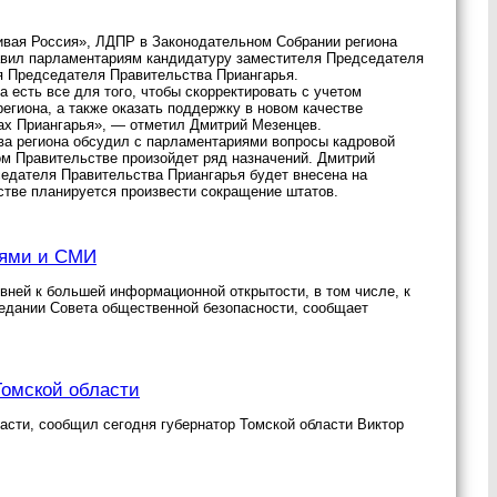
ивая Россия», ЛДПР в Законодательном Собрании региона
авил парламентариям кандидатуру заместителя Председателя
я Председателя Правительства Приангарья.
 есть все для того, чтобы скорректировать с учетом
егиона, а также оказать поддержку в новом качестве
ах Приангарья», — отметил Дмитрий Мезенцев.
ава региона обсудил с парламентариями вопросы кадровой
ом Правительстве произойдет ряд назначений. Дмитрий
седателя Правительства Приангарья будет внесена на
стве планируется произвести сокращение штатов.
тями и СМИ
вней к большей информационной открытости, в том числе, к
седании Совета общественной безопасности, сообщает
Томской области
асти, сообщил сегодня губернатор Томской области Виктор