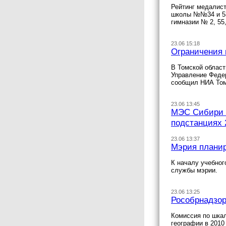
Рейтинг медалист
школы №№34 и 53
гимназии № 2, 55
23.06 15:18
Ограничения 
В Томской област
Управление Федер
сообщил НИА Том
23.06 13:45
МЭС Сибири з
подстанциях 
23.06 13:37
Мэрия планир
К началу учебног
службы мэрии.
23.06 13:25
Рособрнадзор
Комиссия по шка
географии в 2010