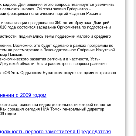
 кадров. Для решения этого вопроса планируется увеличить
 сельских школах. Об этом заявил Губернатор –
ами фракциями политических партий «Единая Россия»,
 и организации празднования 350-летия Иркутска. Дмитрий
010 года состоится заседание Оргкомитета по подготовке и
частности, поднимались темы поддержки малого и среднего
жений. Возможно, это будет сделано в рамках программы по
есем на рассмотрение в Законодательное Собрание Иркутской
имир Пашков.
ономического развития региона и в частности, Усть-
 Иркутской области. Были рассмотрены вопросы развития
на «Об Усть-Ордынском Бурятском округе как административно-
нении с 2009 годом
ефтегаз», основным видом деятельности которой является
 Как сообщил сегодня НИА Томск генеральный директор
09 годом.
олжность первого заместителя Председателя