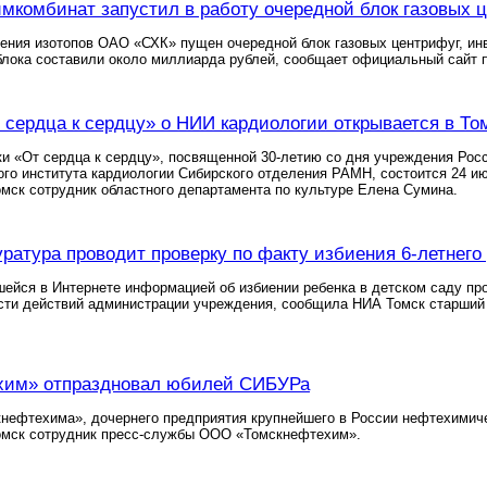
мкомбинат запустил в работу очередной блок газовых
ения изотопов ОАО «СХК» пущен очередной блок газовых центрифуг, инв
лока составили около миллиарда рублей, сообщает официальный сайт 
 сердца к сердцу» о НИИ кардиологии открывается в То
и «От сердца к сердцу», посвященной 30-летию со дня учреждения Рос
го института кардиологии Сибирского отделения РАМН, состоится 24 ию
ск сотрудник областного департамента по культуре Елена Сумина.
уратура проводит проверку по факту избиения 6-летнего
шейся в Интернете информацией об избиении ребенка в детском саду пр
ости действий администрации учреждения, сообщила НИА Томск старший
хим» отпраздновал юбилей СИБУРа
нефтехима», дочернего предприятия крупнейшего в России нефтехимиче
мск сотрудник пресс-службы ООО «Томскнефтехим».