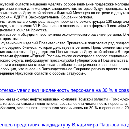
кутской области намерено уделять особое внимание поддержке молодых
ретение жилья для молодых специалистов, которые будут преподавать в
вительства Иркутской области Дмитрий Мезенцев на встрече с депутат
оссия», ЛДПР в Законодательном Собрании региона.
ечь также шла о ходе реализации проекта по реконструкции 130 квартала
нул, что в рамках VI Байкальского экономического форума 9 сентября 2
днования юбилея Иркутска.
ки встречи обсудили перспективы экономического развития региона. В 
ых промыслов.
 сувенирных изделий Правительство Приангарья подготовит ряд предло
 и среднего бизнеса, которая действует в регионе. Предложения мы вн
вил заместитель Председателя Правительства Иркутской области Влад
утатами фракции «Единой России» также обсуждался вопрос социально-эк
ского округа, информирует пресс-служба Губернатора и Правительства
асли и завершения строительства объектов социального значения.
 сообщил, что внесен в Законодательное Собрание региона проект зако
единице Иркутской области с особым статусом».
тегаз» увеличил численность персонала на 30 % в срав
ших независимых нефтесервисных компаний Томской области «Томскбурн
фтегазовых скважин «под ключ», восстановила численность персонала.
бралиев, численность персонала увеличилась на 30 % в сравнении с 20
нцев представил кандидатуру Владимира Пашкова на д