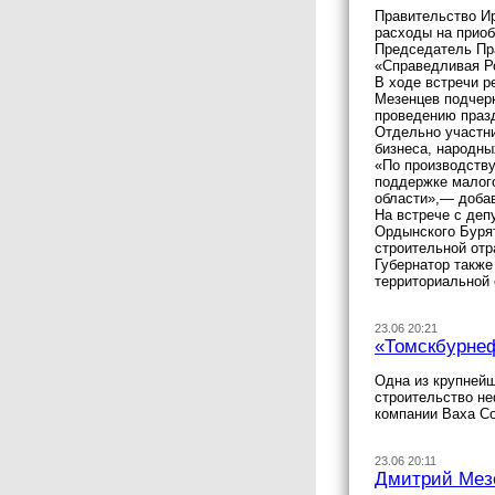
Правительство Ир
расходы на приоб
Председатель Пра
«Справедливая Р
В ходе встречи р
Мезенцев подчерк
проведению праз
Отдельно участни
бизнеса, народн
«По производству
поддержке малого
области»,— доба
На встрече с деп
Ордынского Бурят
строительной отр
Губернатор также
территориальной 
23.06 20:21
«Томскбурнеф
Одна из крупней
строительство не
компании Ваха Со
23.06 20:11
Дмитрий Мезе