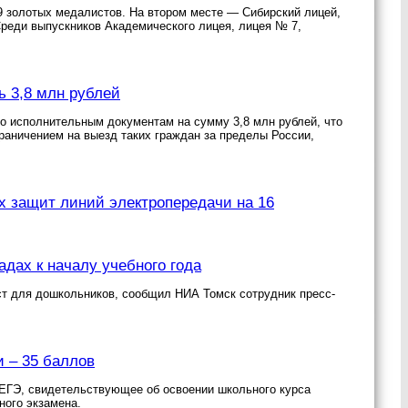
9 золотых медалистов. На втором месте — Сибирский лицей,
реди выпускников Академического лицея, лицея № 7,
ь 3,8 млн рублей
по исполнительным документам на сумму 3,8 млн рублей, что
раничением на выезд таких граждан за пределы России,
 защит линий электропередачи на 16
адах к началу учебного года
ест для дошкольников, сообщил НИА Томск сотрудник пресс-
 – 35 баллов
ЕГЭ, свидетельствующее об освоении школьного курса
ного экзамена.