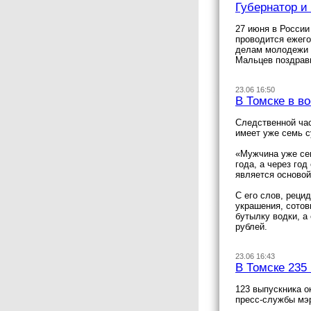
Губернатор и
27 июня в России
проводится ежего
делам молодежи и
Мальцев поздрави
23.06 16:50
В Томске в в
Следственной час
имеет уже семь 
«Мужчина уже се
года, а через год
является осново
С его слов, реци
украшения, сотов
бутылку водки, а
рублей.
23.06 16:43
В Томске 235
123 выпускника о
пресс-службы мэ