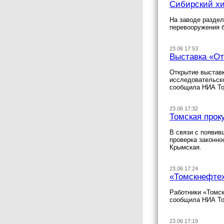
Сибирский хи
На заводе раздел
перевооружения б
23.06 17:53
Выставка «От
Открытие выставк
исследовательско
сообщила НИА Том
23.06 17:32
Томская прок
В связи с появив
проверка законн
Крымская.
23.06 17:24
«Томскнефте
Работники «Томск
сообщила НИА То
23.06 17:19