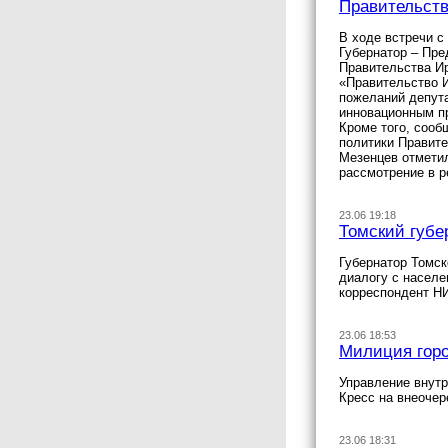
Правительств
В ходе встречи с
Губернатор – Пр
Правительства И
«Правительство И
пожеланий депута
инновационным пр
Кроме того, сооб
политики Правите
Мезенцев отметил
рассмотрение в р
23.06 19:18
Томский губе
Губернатор Томск
диалогу с населе
корреспондент Н
23.06 18:53
Милиция горо
Управление внутр
Кресс на внеочер
23.06 18:31