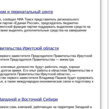
ком и перинатальный центр
е, сообщил НИА Томск представитель регионального
ии партии «Единая Россия», председатель бюджетно-
ентской фракции партии поддержать выделение средств на
а также выделить дополнительные средства на завершение
ительства Иркутской области
первого заместителя Председателя Правительства Иркутской
тителя Председателя Правительства — министра
а ключевых должностях будут работать люди, хорошо
долгое время. Его опыт работы в областном Правительстве и
едседателя Правительства Иркутской области», —
естве первого заместителя Владимир Пашков будет курировать
ья, а также международно-экономические связи и подготовку к
 Западной и Восточной Сибири
вали семь компаний, работающих на территории Западной и