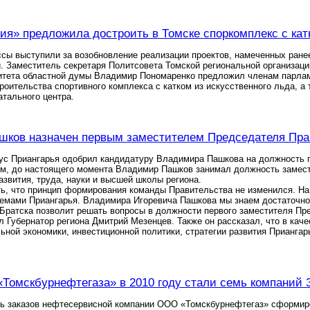
ия» предложила достроить в Томске споркомплекс с кат
сы выступили за возобновление реализации проектов, намеченных ране
. Заместитель секретаря Политсовета Томской региональной организац
итета областной думы Владимир Пономаренко предложил членам парлам
роительства спортивного комплекса с катком из искусственного льда, 
атального центра.
ков назначен первым заместителем Председателя Прав
пус Приангарья одобрил кандидатуру Владимира Пашкова на должность 
им, до настоящего момента Владимир Пашков занимал должность замес
азвития, труда, науки и высшей школы региона.
ь, что принцип формирования команды Правительства не изменился. Н
емами Приангарья. Владимира Игоревича Пашкова мы знаем достаточно 
Братска позволит решать вопросы в должности первого заместителя Пр
 Губернатор региона Дмитрий Мезенцев. Также он рассказал, что в кач
ьной экономики, инвестиционной политики, стратегии развития Приангар
«Томскбурнефтегаза» в 2010 году стали семь компаний
ь заказов нефтесервисной компании ООО «Томскбурнефтегаз» сформиро