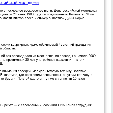
оссийской молодежи
но в последнее воскресенье июня. День российской молодежи
ьцина от 24 июня 1993 года по предложению Комитета РФ по
области Виктор Кресс и спикер областной Думы Борис
 серии квартирных краж, обвиняемый 45-летний гражданин
й области.
ий раз освободился из мест лишения свободы в начале 2009
т, на протяжении 30 лет употребляет наркотики — это и
Д.
я внимания соседей: мелкую бытовую технику, золотые
В квартире, где проживали пенсионеры, он украл колбасу и
е бумаги. По этой карте он тут же снял почти 10 тысяч
 112 ребят — с серебряными, сообщил НИА Томск сотрудник