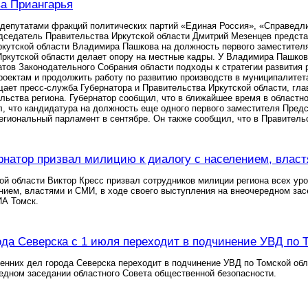
а Приангарья
 депутатами фракций политических партий «Единая Россия», «Справедл
едседатель Правительства Иркутской области Дмитрий Мезенцев предст
ркутской области Владимира Пашкова на должность первого заместител
ркутской области делает опору на местные кадры. У Владимира Пашкова
тов Законодательного Собрания области подходы к стратегии развития р
оектам и продолжить работу по развитию производств в муниципалитет
щает пресс-служба Губернатора и Правительства Иркутской области, гл
льства региона. Губернатор сообщил, что в ближайшее время в областн
, что кандидатура на должность еще одного первого заместителя Пред
егиональный парламент в сентябре. Он также сообщил, что в Правитель
рнатор призвал милицию к диалогу с населением, влас
ой области Виктор Кресс призвал сотрудников милиции региона всех уро
нием, властями и СМИ, в ходе своего выступления на внеочередном за
ИА Томск.
да Северска с 1 июля переходит в подчинение УВД по 
енних дел города Северска переходит в подчинение УВД по Томской обл
едном заседании областного Совета общественной безопасности.