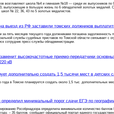
ов возглавляют школа №4 и гимназия №18 — среди их выпускников по 
, выпускающие в большую жизнь по 6 обладателей золотых медалей. С
, школ № 22, 36, 43 по 5 золотых медалистов.
на выезд из РФ заставили томских должников выплатит
и за пять месяцев текущего года должниками погашена задолженность 
альной службы судебных приставов по Томской области связывает с ог
ск сотрудник пресс-службы обладминистрации.
аменит высокочастотные приемо-передатчики основных
220 кВ
ует дополнительно создать 1,5 тысячи мест в детских с
о года в Томске планируется создать около 1,5 тыс. дополнительных м
 определил минимальный порог сдачи ЕГЭ по географии
лированию Рособрнадзора определила минимальное количество баллов 
 году, – 35 баллов, сообщает официальный портал единого государствен