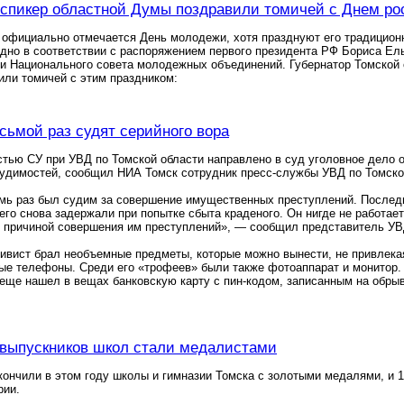
 спикер областной Думы поздравили томичей с Днем р
 официально отмечается День молодежи, хотя празднуют его традицион
дно в соответствии с распоряжением первого президента РФ Бориса Ел
 Национального совета молодежных объединений. Губернатор Томской 
ли томичей с этим праздником:
осьмой раз судят серийного вора
тью СУ при УВД по Томской области направлено в суд уголовное дело о
судимостей, сообщил НИА Томск сотрудник пресс-службы УВД по Томско
мь раз был судим за совершение имущественных преступлений. Последн
 его снова задержали при попытке сбыта краденого. Он нигде не работае
й причиной совершения им преступлений», — сообщил представитель УВ
дивист брал необъемные предметы, которые можно вынести, не привлека
ые телефоны. Среди его «трофеев» были также фотоаппарат и монитор. 
 еще нашел в вещах банковскую карту с пин-кодом, записанным на обрывк
 выпускников школ стали медалистами
кончили в этом году школы и гимназии Томска с золотыми медалями, и
рии.