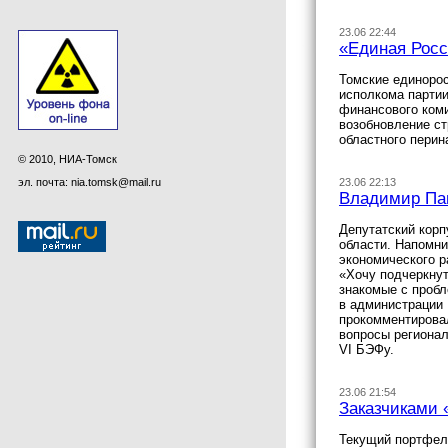
23.06 22:44
«Единая Росс
Томские единорос
исполкома партии
финансового ком
возобновление ст
областного перин
© 2010, НИА-Томск
эл. почта: nia.tomsk@mail.ru
23.06 22:13
Владимир Паш
Депутатский кор
области. Напомн
экономического р
«Хочу подчеркнут
знакомые с пробл
в администрации 
прокомментировал
вопросы регионал
VI БЭФу.
23.06 21:54
Заказчиками 
Текущий портфел