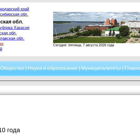
нодарский край
сибирская обл.
ская обл.
ублика Хакасия
ская обл.
лавская обл.
аз
Сегодня: пятница, 7 августа 2026 года
й
|
Общество
|
Наука и образование
|
Муниципалитеты
|
Главно
10 года