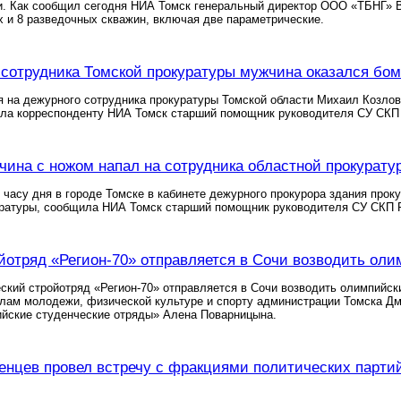
и. Как сообщил сегодня НИА Томск генеральный директор ООО «ТБНГ» В
 и 8 разведочных скважин, включая две параметрические.
сотрудника Томской прокуратуры мужчина оказался бом
 на дежурного сотрудника прокуратуры Томской области Михаил Козлов 
ла корреспонденту НИА Томск старший помощник руководителя СУ СКП 
чина с ножом напал на сотрудника областной прокуратур
 часу дня в городе Томске в кабинете дежурного прокурора здания прок
уратуры, сообщила НИА Томск старший помощник руководителя СУ СКП 
йотряд «Регион-70» отправляется в Сочи возводить ол
ский стройотряд «Регион-70» отправляется в Сочи возводить олимпийс
лам молодежи, физической культуре и спорту администрации Томска Дм
ийские студенческие отряды» Алена Поварницына.
нцев провел встречу с фракциями политических парти