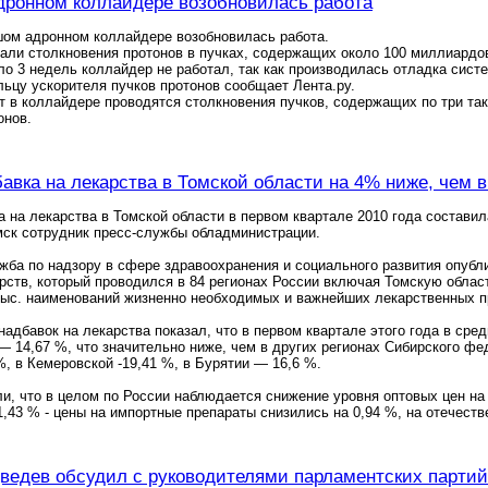
ронном коллайдере возобновилась работа
шом адронном коллайдере возобновилась работа.
али столкновения протонов в пучках, содержащих около 100 миллиардов
ло 3 недель коллайдер не работал, так как производилась отладка сис
льцу ускорителя пучков протонов сообщает Лента.ру.
 в коллайдере проводятся столкновения пучков, содержащих по три так
онов.
бавка на лекарства в Томской области на 4% ниже, чем 
а на лекарства в Томской области в первом квартале 2010 года составил
ск сотрудник пресс-службы обладминистрации.
ба по надзору в сфере здравоохранения и социального развития опубл
рств, который проводился в 84 регионах России включая Томскую обла
тыс. наименований жизненно необходимых и важнейших лекарственных п
надбавок на лекарства показал, что в первом квартале этого года в сре
— 14,67 %, что значительно ниже, чем в других регионах Сибирского фед
%, в Кемеровской -19,41 %, в Бурятии — 16,6 %.
и, что в целом по России наблюдается снижение уровня оптовых цен на 
1,43 % - цены на импортные препараты снизились на 0,94 %, на отечест
едев обсудил с руководителями парламентских партий