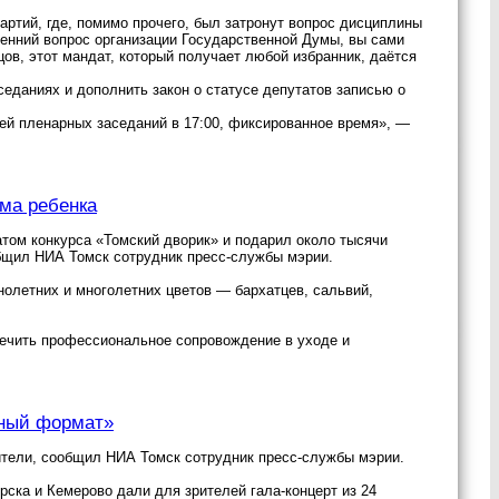
ртий, где, помимо прочего, был затронут вопрос дисциплины
ренний вопрос организации Государственной Думы, вы сами
цов, этот мандат, который получает любой избранник, даётся
седаниях и дополнить закон о статусе депутатов записью о
ей пленарных заседаний в 17:00, фиксированное время», —
ма ребенка
атом конкурса «Томский дворик» и подарил около тысячи
общил НИА Томск сотрудник пресс-службы мэрии.
нолетних и многолетних цветов — бархатцев, сальвий,
печить профессиональное сопровождение в уходе и
дный формат»
ители, сообщил НИА Томск сотрудник пресс-службы мэрии.
ска и Кемерово дали для зрителей гала-концерт из 24