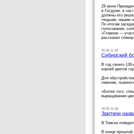
29 июня Президен
в Госдуме, в час
должны его решат
людьми, нашим н
По итогам заседа
голосовании, соо
«Главное — участ
рассказал спикер
30.06 11:48
Сибирский бо
В год своего 130
корней цветов го
Для обустройства
левкоев, львиного
«Более того, спе
выращивании цве
30.06 11:38
Зрители назв
В Томске победит
В конце прошлой 