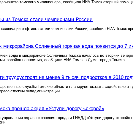
ударившего томского милиционера, сообщила НИА Томск старший помощн
ы из Томска стали чемпионами России
ассоциации рафтинга стали чемпионами России, сообщил НИА Томск пр
х микрорайона Солнечный горячая вода появится до 7 
чей воды в микрорайоне Солнечный Томска началось во вторник вечеро
 микрорайон полностью, сообщили НИА Томск в Думе города Томска.
ти трудоустроят не менее 9 тысяч подростков в 2010 год
дарственные службы Томские области планируют оказать содействие в т
 пресс-службы обладминистрации.
мска прошла акция «Уступи дорогу «скорой»
 управления здравоохранения города и ГИБДД «Уступи дорогу скорой» 
рии.