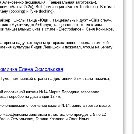
 Алексеенко (номинация «Танцевальная заготовка»),
нация «Баттл-2x2»), Bull (номинация «Баттл-ТоpRock»). В стиле
ну (popping) и Гуне (locking).
йзер» школы танца «Юди», танцевальный дуэт «Girls crew»,
», трио «Муха+Биджей+Лилу», танцевальные коллективы
и танцевальных битв в стиле «Electrodance»: Сеня Конников,
Лагерном саду, которую мэр торжественно передал томской
ления культуры Лидии Левицкой и пожелал, чтобы на берегу
томичка Елена Осмольская
Туле, чемпионкой страны на дистанции 6 км стала томичка,
кой спортивной школы №14 Мария Бородина завоевала
вал серебро на дистанции 12 км.
ско-юношеской спортивной школы №14, заняла третье место.
о марафонским заплывам в ластах, оно пройдет с 5 по 12
Елена Осмольская, Галина Козлова и Олег Ильин.