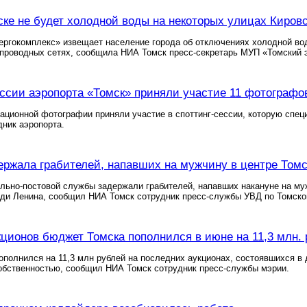
ске не будет холодной воды на некоторых улицах Кировс
ргокомплекс» извещает население города об отключениях холодной во
опроводных сетях, сообщила НИА Томск пресс-секретарь МУП «Томский 
ессии аэропорта «Томск» приняли участие 11 фотографо
ационной фотографии приняли участие в споттинг-сессии, которую спец
ник аэропорта.
ржала грабителей, напавших на мужчину в центре Томс
льно-постовой службы задержали грабителей, напавших накануне на му
ди Ленина, сообщил НИА Томск сотрудник пресс-службы УВД по Томско
кционов бюджет Томска пополнился в июне на 11,3 млн.
полнился на 11,3 млн рублей на последних аукционах, состоявшихся в 
обственностью, сообщил НИА Томск сотрудник пресс-службы мэрии.