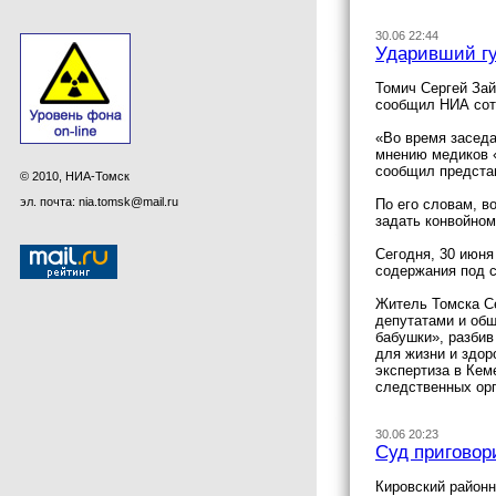
30.06 22:44
Ударивший гу
Томич Сергей Зай
сообщил НИА сот
«Во время заседа
мнению медиков «
сообщил предста
© 2010, НИА-Томск
эл. почта: nia.tomsk@mail.ru
По его словам, в
задать конвойном
Сегодня, 30 июня
содержания под с
Житель Томска Се
депутатами и общ
бабушки», разбив
для жизни и здор
экспертиза в Кем
следственных орг
30.06 20:23
Суд приговор
Кировский районн