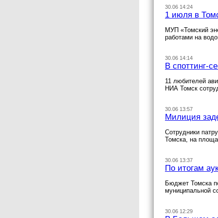
30.06 14:24
1 июля в Том
МУП «Томский эне
работами на вод
30.06 14:14
В споттинг-с
11 любителей ави
НИА Томск сотруд
30.06 13:57
Милиция заде
Сотрудники патру
Томска, на площа
30.06 13:37
По итогам ау
Бюджет Томска по
муниципальной с
30.06 12:29