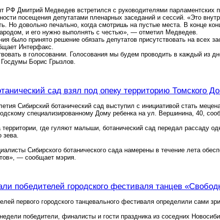
т РФ Дмитрий Медведев встретился с руководителями парламентских па
тности посещения депутатами пленарных заседаний и сессий. «Это внут
ь. Но довольно печально, когда смотришь на пустые места. В конце кон
ародом, и его нужно выполнять с честью», — отметил Медведев.
ния было принято решение обязать депутатов присутствовать на всех за
бщает Интерфакс.
вовать в голосовании. Голосования мы будем проводить в каждый из дн
 Госдумы Борис Грызлов.
танический сад взял под опеку территорию Томского До
-летия Сибирский ботанический сад выступил с инициативой стать мецен
родскому специализированному Дому ребенка на ул. Вершинина, 40, со
 территории, где гуляют малыши, ботанический сад передал рассаду од
 зева.
циалисты Сибирского ботанического сада намерены в течение лета обес
тов», — сообщает мэрия.
али победителей городского фестиваля танцев «Свобо
елей первого городского танцевального фестиваля определили сами зр
недели победители, финалисты и гости праздника из соседних Новосибир