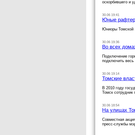
оскорбившего и 
30.06 19:41
Юные рафтер
Юниоры Томской 
30.06 19:36
Во всех дома
Подключение горя
подключить весь
30.06 19:14
Томские влас
В 2010 году госу
Томск сотрудник
30.06 18:54
На улицах То
Совместная акция
пресс-службы мэ