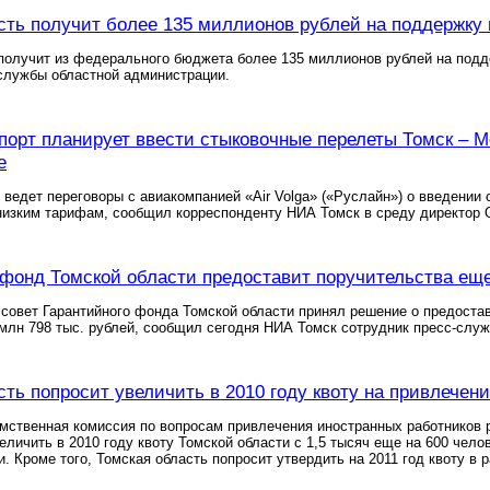
сть получит более 135 миллионов рублей на поддержку 
получит из федерального бюджета более 135 миллионов рублей на подд
службы областной администрации.
порт планирует ввести стыковочные перелеты Томск – Мо
е
 ведет переговоры с авиакомпанией «Аir Volga» («Руслайн») о введении 
низким тарифам, сообщил корреспонденту НИА Томск в среду директор
фонд Томской области предоставит поручительства ещ
овет Гарантийного фонда Томской области принял решение о предостав
лн 798 тыс. рублей, сообщил сегодня НИА Томск сотрудник пресс-служ
сть попросит увеличить в 2010 году квоту на привлечен
мственная комиссия по вопросам привлечения иностранных работников 
личить в 2010 году квоту Томской области с 1,5 тысяч еще на 600 чел
. Кроме того, Томская область попросит утвердить на 2011 год квоту в 