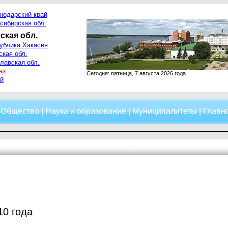
нодарский край
сибирская обл.
ская обл.
ублика Хакасия
ская обл.
лавская обл.
аз
Сегодня: пятница, 7 августа 2026 года
й
|
Общество
|
Наука и образование
|
Муниципалитеты
|
Главно
10 года