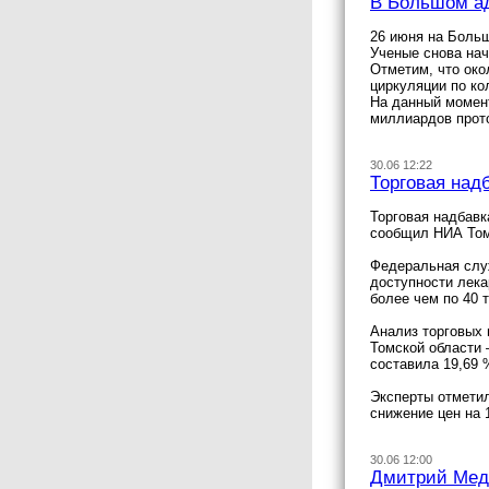
В Большом ад
26 июня на Боль
Ученые снова нач
Отметим, что око
циркуляции по ко
На данный момент
миллиардов прот
30.06 12:22
Торговая над
Торговая надбавк
сообщил НИА Том
Федеральная служ
доступности лека
более чем по 40 
Анализ торговых 
Томской области 
составила 19,69 
Эксперты отметил
снижение цен на 
30.06 12:00
Дмитрий Медв