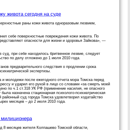
жу живота сегодня на суде
оверхностные раны кожи живота одноразовым лезвием,
инил себе поверхностные повреждения кожи живота. По
редставляют опасности для жизни и здоровья Зайкова», —
в суд, при себе находилось бритвенное лезвие, следует
тво по делу отложено до 1 июля 2010 года.
ганов предварительного следствия о продлении срока
психиатрической экспертизы.
а и молодежи после ежегодного отчета мэра Томска перед
рессу и ударил его рукой в лицо со словами «за смерть моей
ено по ч.1 ст.318 УК РФ (применение насилия, не опасного
у была назначена стационарная психолого-психиатрическая
й районный суд города Томска удовлетворил ходатайство
ырех месяцев – до 2 июля 2010 года.
е милиционера
од 8 месяцев жителя Колпашево Томской области,