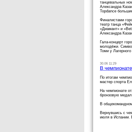
танцевальных ном
Александра Казанц
Topdance большинс
Финалистами горо
театр танца «Фей
«Диамант» и «Bet
Александра Казан
Гала-концерт гор
молодёжи. Символ
Томи у Лагерного
30.06 11:29
В чемпионате
По итогам чемпио
мастер спорта Е
На чемпионате о
бронзовую медаль
В общекомандном 
Вернувшись с чем
июля в Испании. 