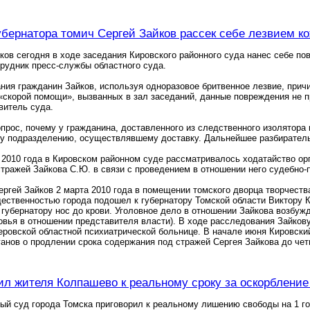
бернатора томич Сергей Зайков рассек себе лезвием ко
ков сегодня в ходе заседания Кировского районного суда нанес себе п
рудник пресс-службы областного суда.
ния гражданин Зайков, используя одноразовое бритвенное лезвие, прич
скорой помощи», вызванных в зал заседаний, данные повреждения не п
витель суда.
опрос, почему у гражданина, доставленного из следственного изолятора 
у подразделению, осуществлявшему доставку. Дальнейшее разбирательс
 2010 года в Кировском районном суде рассматривалось ходатайство ор
тражей Зайкова С.Ю. в связи с проведением в отношении него судебно-
ргей Зайков 2 марта 2010 года в помещении томского дворца творчеств
ественностью города подошел к губернатору Томской области Виктору К
 губернатору нос до крови. Уголовное дело в отношении Зайкова возбужд
овья в отношении представителя власти). В ходе расследования Зайков
еровской областной психиатрической больнице. В начале июня Кировски
анов о продлении срока содержания под стражей Сергея Зайкова до чет
ил жителя Колпашево к реальному сроку за оскорблени
ый суд города Томска приговорил к реальному лишению свободы на 1 г