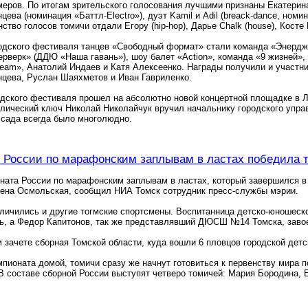
еров. По итогам зрительского голосования лучшими признаны Екатерина
ева (номинация «Баттл-Electro»), дуэт Kamil и Adil (breack-dance, номи
тво голосов томичи отдали Егору (hip-hop), Дарье Chalk (house), Косте Ка
дского фестиваля танцев «Свободный формат» стали команда «Энерджа
ерверк» (ДДЮ «Наша гавань»), шоу балет «Action», команда «9 жизней
eam», Анатолий Индаев и Катя Алексеенко. Награды получили и участник
цева, Руслан Шаяхметов и Иван Гавриленко.
одского фестиваля прошел на абсолютно новой концертной площадке в 
ический ключ Николай Николайчук вручил начальнику городского управ
 сада всегда было многолюдно.
 России по марафонским заплывам в ластах победила 
ната России по марафонским заплывам в ластах, который завершился в 
лена Осмольская, сообщил НИА Томск сотрудник пресс-службы мэрии.
тличились и другие тогмские спортсмены. Воспитанница детско-юношес
, а Федор Капитонов, так же представлявший ДЮСШ №14 Томска, завое
зачете сборная Томской области, куда вошли 6 пловцов городской дет
пионата домой, томичи сразу же начнут готовиться к первенству мира п
В составе сборной России выступят четверо томичей: Мария Бородина, 