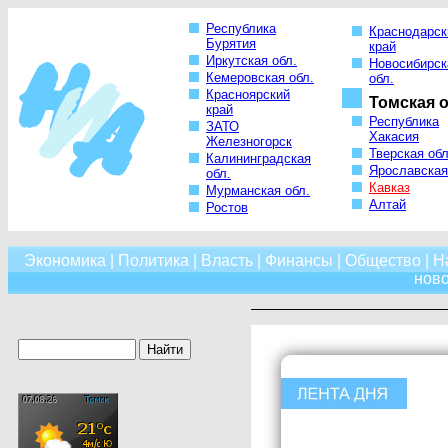
Республика
Краснодарск
Бурятия
край
Иркутская обл.
Новосибирск
Кемеровская обл.
обл.
Красноярский
Томская о
край
Республика
ЗАТО
Хакасия
Железногорск
Тверская обл
Калининградская
Ярославская
обл.
Кавказ
Мурманская обл.
Алтай
Ростов
Экономика
|
Политика
|
Власть
|
Финансы
|
Общество
|
Н
нов