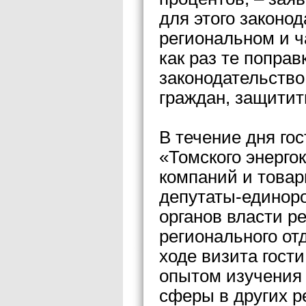
для этого законо
региональном и ч
как раз те попра
законодательство
граждан, защитит
В течение дня го
«Томского энерго
компаний и товар
депутаты-единоро
органов власти ре
регионального от
ходе визита гост
опытом изучения
сферы в других р