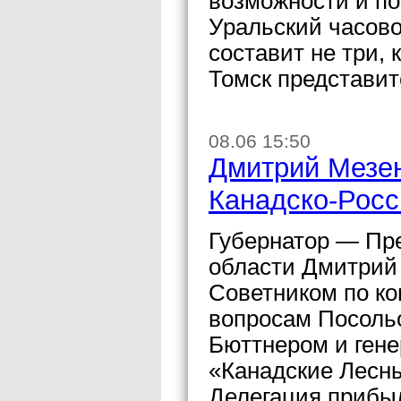
возможности и по
Уральский часово
составит не три, 
Томск представи
08.06 15:50
Дмитрий Мезен
Канадско-Росс
Губернатор — Пр
области Дмитрий
Советником по к
вопросам Посоль
Бюттнером и ген
«Канадские Лесн
Делегация прибыл