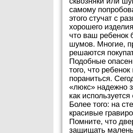
сквозняки или шу
самому попробова
этого стучат с ра
хорошего изделия 
что ваш ребенок 
шумов. Многие, п
решаются покупат
Подобные опасени
того, что ребенок
пораниться. Сего
«люкс» надежно з
как используется
Более того: на ст
красивые гравиро
Помните, что две
защищать маленьк