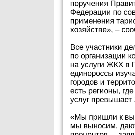
поручения Правит
Федерации по со
применения тари
хозяйстве», – со
Все участники де
по организации к
на услуги ЖКХ в 
единороссы изуч
городов и террит
есть регионы, гд
услуг превышает 2
«Мы пришли к выв
мы выносим, даю
процентов, – зая