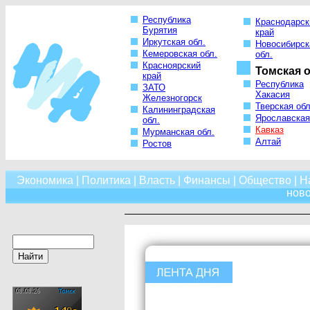
Республика
Краснодарск
Бурятия
край
Иркутская обл.
Новосибирск
Кемеровская обл.
обл.
Красноярский
Томская о
край
Республика
ЗАТО
Хакасия
Железногорск
Тверская обл
Калининградская
Ярославская
обл.
Кавказ
Мурманская обл.
Алтай
Ростов
Экономика
|
Политика
|
Власть
|
Финансы
|
Общество
|
Н
нов