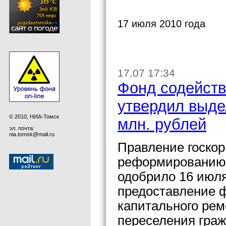
17 июля 2010 года
17.07 17:34
Фонд содейст
утвердил выде
© 2010, НИА-Томск
млн. рублей
эл. почта:
nia.tomsk@mail.ru
Правление госко
реформированию 
одобрило 16 июля
предоставление 
капитального рем
переселения гра