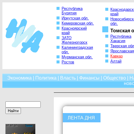
Республика
Краснодарск
Бурятия
край
Иркутская обл.
Новосибирск
Кемеровская обл.
обл.
Красноярский
Томская о
край
Республика
ЗАТО
Хакасия
Железногорск
Тверская обл
Калининградская
Ярославская
обл.
Кавказ
Мурманская обл.
Алтай
Ростов
Экономика
|
Политика
|
Власть
|
Финансы
|
Общество
|
Н
нов