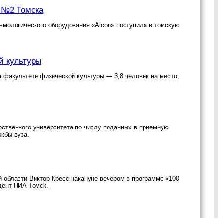
ь №2 Томска
альмологического оборудования «Alcon» поступила в томскую
й культуры
 факультете физической культуры — 3,8 человек на место,
рственного университета по числу поданных в приемную
жбы вуза.
ой области Виктор Кресс накануне вечером в программе «100
дент НИА Томск.