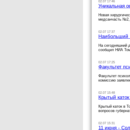
02.07 17:46
Уникальная о
Новая хирургичес
медсанчасть №2,
02.07 17:37
Наибольший к
На сегодняшний д
сообщил НИА Том
02.07 17:25
Факультет пс
Факультет психол
комиссию заявлен
02.07 15:48
Крытый каток 
Крытый каток в Т
вопросов губерна
02.07 15:31
11 июня - Со