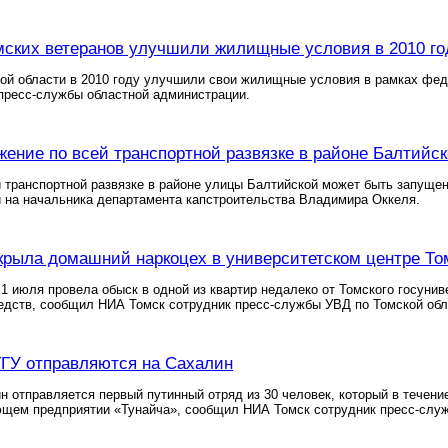
мских ветеранов улучшили жилищные условия в 2010 го
кой области в 2010 году улучшили свои жилищные условия в рамках ф
пресс-службы областной администрации.
жение по всей транспортной развязке в районе Балтийск
 транспортной развязке в районе улицы Балтийской может быть запуще
 на начальника департамента капстроительства Владимира Оккеля.
рыла домашний наркоцех в университетском центре То
1 июля провела обыск в одной из квартир недалеко от Томского госунив
едств, сообщил НИА Томск сотрудник пресс-службы УВД по Томской обл
ГУ отправляются на Сахалин
н отправляется первый путинный отряд из 30 человек, который в течени
щем предприятии «Тунайча», сообщил НИА Томск сотрудник пресс-служ