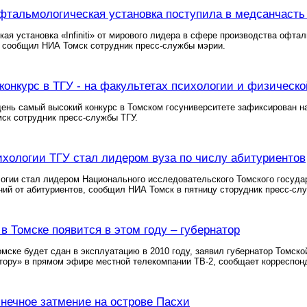
фтальмологическая установка поступила в медсанчаст
кая установка «Infiniti» от мирового лидера в сфере производства офт
 сообщил НИА Томск сотрудник пресс-службы мэрии.
онкурс в ТГУ - на факультетах психологии и физическо
ень самый высокий конкурс в Томском госуниверситете зафиксирован на
ск сотрудник пресс-службы ТГУ.
ихологии ТГУ стал лидером вуза по числу абитуриентов
огии стал лидером Национального исследовательского Томского госуда
ий от абитуриентов, сообщил НИА Томск в пятницу сторудник пресс-слу
в Томске появится в этом году – губернатор
омске будет сдан в эксплуатацию в 2010 году, заявил губернатор Томск
тору» в прямом эфире местной телекомпании ТВ-2, сообщает корреспон
лнечное затмение на острове Пасхи