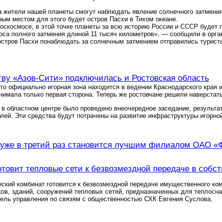
а жители нашей планеты смогут наблюдать явление солнечного затмения
м местом для этого будет остров Пасхи в Тихом океане.
оскосмосе, в этой точке планеты за всю историю России и СССР будет
оса полного затмения длиной 11 тысяч километров», — сообщили в орга
остров Пасхи понаблюдать за солнечным затмением отправились туристы 
тву «Азов-Сити» подключилась и Ростовская область
что официально игорная зона находится в ведении Краснодарского края и
нимала только первая сторона. Теперь же ростовчане решили наверстат
а в областном центре было проведено внеочередное заседание, результ
лей. Эти средства будут потрачены на развитие инфраструктуры игорно
уже в третий раз становится лучшим филиалом ОАО 
товит тепловые сети к безвозмездной передаче в собст
ский комбинат готовится к безвозмездной передаче имущественного ко
ов, зданий, сооружений тепловых сетей, предназначенных для теплосн
ель управления по связям с общественностью СХК Евгения Суслова.