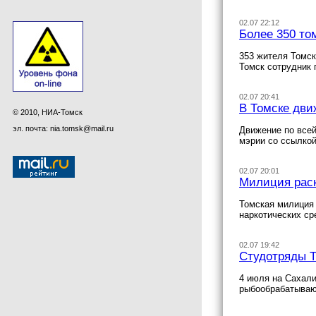
02.07 22:12
Более 350 то
353 жителя Томс
Томск сотрудник 
02.07 20:41
В Томске дви
© 2010, НИА-Томск
эл. почта: nia.tomsk@mail.ru
Движение по всей
мэрии со ссылкой
02.07 20:01
Милиция раск
Томская милиция 
наркотических ср
02.07 19:42
Cтудотряды Т
4 июля на Сахали
рыбообрабатываю