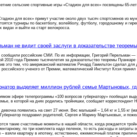
етние сельские спортивные игры «Стадион для всех» посвящены 65-ле
Стадион для всех» примут участие около двух тысяч спортсменов из му
тоятся турниры по баскетболу, волейболу, футболу, городошному и гире
х видах и выйти на старт велокросса.
ьман не видит своей заслуги в доказательстве теорем
 сообщили российские СМИ. По их информации, Григорий Перельман — и
й 2010 года Премию тысячелетия за доказательство теоремы Пуанкаре 
ив это тем, что американский математик Ричард Гамильтон сделал для
м российского ученого от Премии, математический Институт Клэя принял
рнатор выделяет миллион рублей семье Мартыновых, г
прямом эфире телепрограммы «100 вопросов губернатору» пообещал вы
емье, в которой на днях родились тройняшки, сообщает корреспондент 
девочка появились на свет 27 июня. Вес малышей – 1,64 кг и 1,55 кг (ма
Губернатор поздравил родителей, Сергея и Марину Мартыновых, и поже
ются такие счастливые моменты в нашей области, когда рождается тройн
ментарному, по три комплекта надо пеленок, то есть расходы и затраты
я – взяли квартиру в ипотеку, естественно, ежемесячный платеж прили