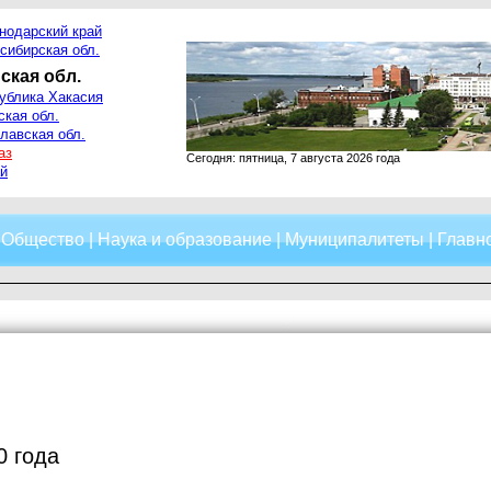
нодарский край
сибирская обл.
ская обл.
ублика Хакасия
ская обл.
лавская обл.
аз
Сегодня: пятница, 7 августа 2026 года
й
|
Общество
|
Наука и образование
|
Муниципалитеты
|
Главно
0 года