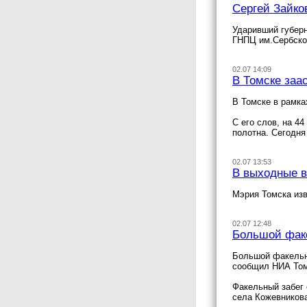
Сергей Зайко
Ударивший губерн
ГНПЦ им.Сербско
02.07 14:09
В Томске заа
В Томске в рамка
С его слов, на 4
полотна. Сегодня
02.07 13:53
В выходные в
Мэрия Томска изв
02.07 12:48
Большой факе
Большой факельны
сообщил НИА Том
Факельный забег 
села Кожевникова