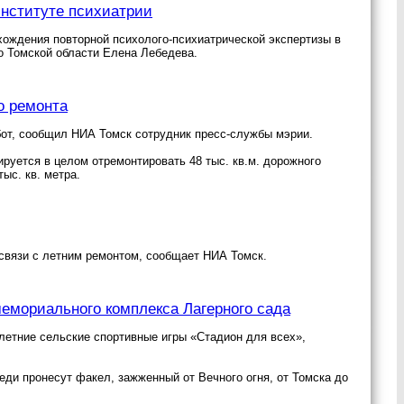
институте психиатрии
хождения повторной психолого-психиатрической экспертизы в
 Томской области Елена Лебедева.
о ремонта
бот, сообщил НИА Томск сотрудник пресс-службы мэрии.
ируется в целом отремонтировать 48 тыс. кв.м. дорожного
ыс. кв. метра.
связи с летним ремонтом, сообщает НИА Томск.
мемориального комплекса Лагерного сада
летние сельские спортивные игры «Стадион для всех»,
еди пронесут факел, зажженный от Вечного огня, от Томска до