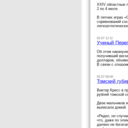
XXIV областные л
2 по 4 июля.
В летних играх «
соревнований сос
легкоатлетически
02.07 12:11
Ученый Перел
Об этом накануне
получивший весно
долларов, объявн
В связи с отказо
02.07 06:00
Томский губе
Виктор Кресс в 
рублей томской с
Двое мальчиков и 
выписали домой. 
«Редко, но случа
что, даже по эле
далеко не богата