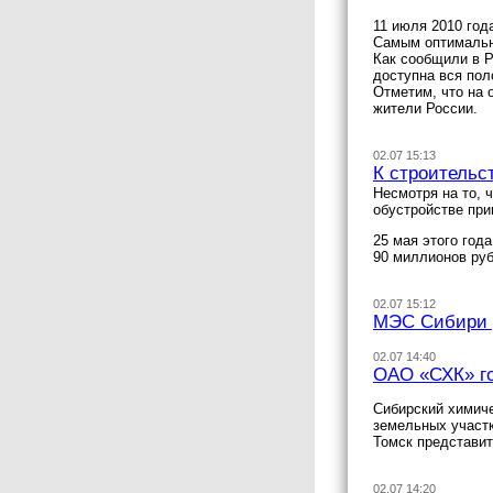
11 июля 2010 год
Самым оптимальны
Как сообщили в Р
доступна вся пол
Отметим, что на 
жители России.
02.07 15:13
К строительс
Несмотря на то, 
обустройстве при
25 мая этого год
90 миллионов руб
02.07 15:12
МЭС Сибири 
02.07 14:40
ОАО «СХК» го
Сибирский химиче
земельных участк
Томск представит
02.07 14:20