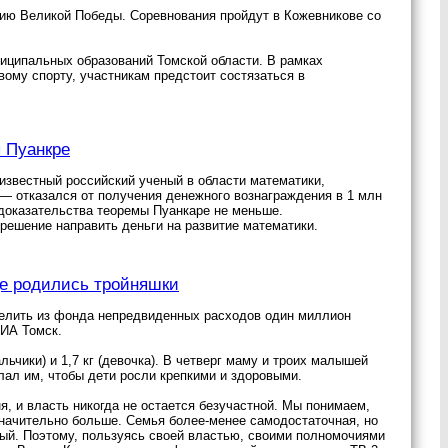
тию Великой Победы. Соревнования пройдут в Кожевникове со
ниципальных образований Томской области. В рамках
вому спорту, участникам предстоит состязаться в
ы Пуанкре
звестный российский ученый в области математики,
— отказался от получения денежного вознаграждения в 1 млн
 доказательства теоремы Пуанкаре не меньше.
 решение направить деньги на развитие математики.
де родились тройняшки
делить из фонда непредвиденных расходов один миллион
НИА Томск.
льчики) и 1,7 кг (девочка). В четверг маму и троих малышей
лал им, чтобы дети росли крепкими и здоровыми.
я, и власть никогда не остается безучастной. Мы понимаем,
 значительно больше. Семья более-менее самодостаточная, но
чный. Поэтому, пользуясь своей властью, своими полномочиями