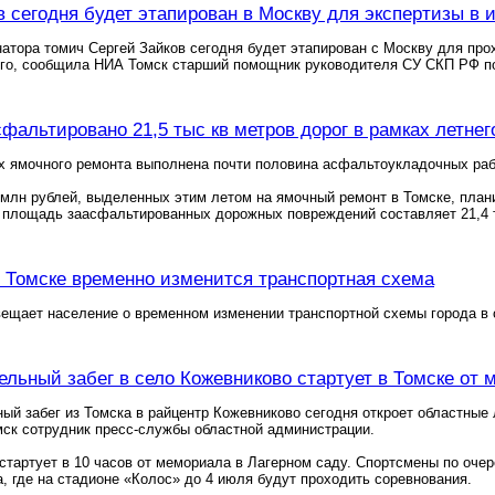
в сегодня будет этапирован в Москву для экспертизы в 
атора томич Сергей Зайков сегодня будет этапирован с Москву для про
го, сообщила НИА Томск старший помощник руководителя СУ СКП РФ по
сфальтировано 21,5 тыс кв метров дорог в рамках летнег
х ямочного ремонта выполнена почти половина асфальтоукладочных ра
4 млн рублей, выделенных этим летом на ямочный ремонт в Томске, план
 площадь заасфальтированных дорожных повреждений составляет 21,4 т
 Томске временно изменится транспортная схема
ещает население о временном изменении транспортной схемы города в 
льный забег в село Кожевниково стартует в Томске от 
й забег из Томска в райцентр Кожевниково сегодня откроет областные 
ск сотрудник пресс-службы областной администрации.
стартует в 10 часов от мемориала в Лагерном саду. Спортсмены по очер
, где на стадионе «Колос» до 4 июля будут проходить соревнования.