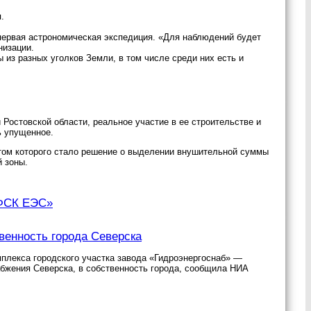
.
 первая астрономическая экспедиция. «Для наблюдений будет
низации.
из разных уголков Земли, в том числе среди них есть и
 Ростовской области, реальное участие в ее строительстве и
ь упущенное.
атом которого стало решение о выделении внушительной суммы
й зоны.
«ФСК ЕЭС»
венность города Северска
мплекса городского участка завода «Гидроэнергоснаб» —
абжения Северска, в собственность города, сообщила НИА