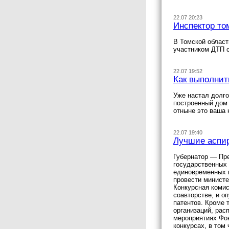
22.07 20:23
Инспектор то
В Томской облас
участником ДТП 
22.07 19:52
Как выполнит
Уже настал долго
построенный дом 
отныне это ваша 
22.07 19:40
Лучшие аспир
Губернатор — Пр
государственных 
единовременных в
провести министе
Конкурсная комис
соавторстве, и о
патентов. Кроме 
организаций, рас
мероприятиях Фон
конкурсах, в том