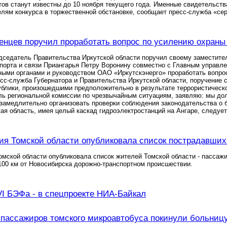
ов станут известны до 10 ноября текущего года. Именные свидетельств
лям конкурса в торжественной обстановке, сообщает пресс-служба «сер
нцев поручил проработать вопрос по усилению охраны
дседатель Правительства Иркутской области поручил своему заместит
спорта и связи Приангарья Петру Воронину совместно с Главным управл
ыми органами и руководством ОАО «Иркутскэнерго» проработать вопрос
сс-служба Губернатора и Правительства Иркутской области, поручение 
блики, произошедшими предположительно в результате террористическо
ль региональной комиссии по чрезвычайным ситуациям, заявляю: мы до
замедлительно организовать проверки соблюдения законодательства о б
кая область, имея целый каскад гидроэлектростанций на Ангаре, следуе
я Томской области опубликовала список пострадавших
мской области опубликовала список жителей Томской области - пассаж
100 км от Новосибирска дорожно-транспортном происшествии.
VI БЭФа - в спецпроекте НИА-Байкал
 пассажиров томского микроавтобуса покинули больниц