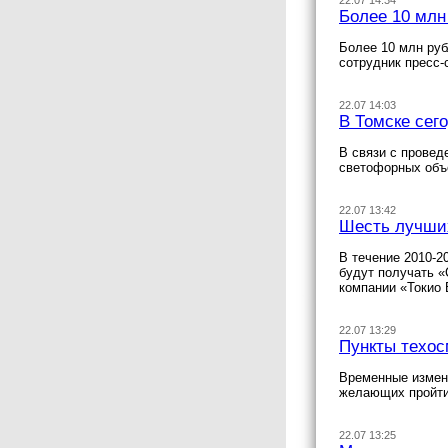
22.07 14:34
Более 10 млн
Более 10 млн руб
сотрудник пресс-
22.07 14:03
В Томске сег
В связи с провед
светофорных объ
22.07 13:42
Шесть лучших
В течение 2010-2
будут получать «
компании «Токио 
22.07 13:29
Пункты техос
Временные измене
желающих пройти
22.07 13:25