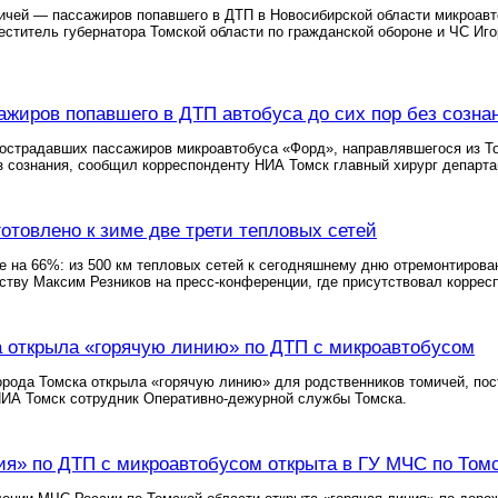
мичей — пассажиров попавшего в ДТП в Новосибирской области микроав
ститель губернатора Томской области по гражданской обороне и ЧС Иго
ажиров попавшего в ДТП автобуса до сих пор без созна
острадавших пассажиров микроавтобуса «Форд», направлявшегося из То
з сознания, сообщил корреспонденту НИА Томск главный хирург департ
готовлено к зиме две трети тепловых сетей
ме на 66%: из 500 км тепловых сетей к сегодняшнему дню отремонтирова
ству Максим Резников на пресс-конференции, где присутствовал коррес
 открыла «горячую линию» по ДТП с микроавтобусом
орода Томска открыла «горячую линию» для родственников томичей, по
НИА Томск сотрудник Оперативно-дежурной службы Томска.
ия» по ДТП с микроавтобусом открыта в ГУ МЧС по Том