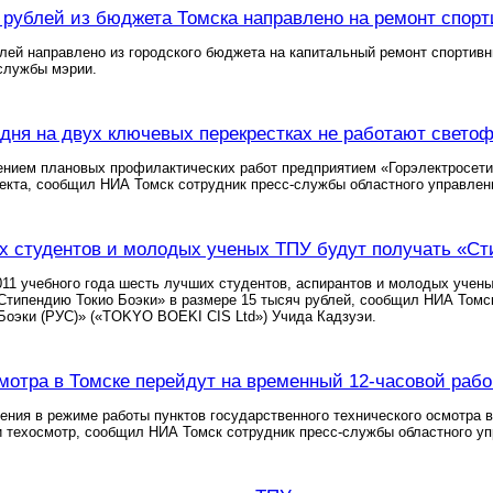
 рублей из бюджета Томска направлено на ремонт спор
лей направлено из городского бюджета на капитальный ремонт спортив
службы мэрии.
одня на двух ключевых перекрестках не работают свето
ением плановых профилактических работ предприятием «Горэлектросети»
екта, сообщил НИА Томск сотрудник пресс-службы областного управле
 студентов и молодых ученых ТПУ будут получать «Ст
011 учебного года шесть лучших студентов, аспирантов и молодых учен
Стипендию Токио Боэки» в размере 15 тысяч рублей, сообщил НИА Томск
Боэки (РУС)» («TOKYO BOEKI CIS Ltd») Учида Кадзуэи.
мотра в Томске перейдут на временный 12-часовой раб
ния в режиме работы пунктов государственного технического осмотра в
 техосмотр, сообщил НИА Томск сотрудник пресс-службы областного у