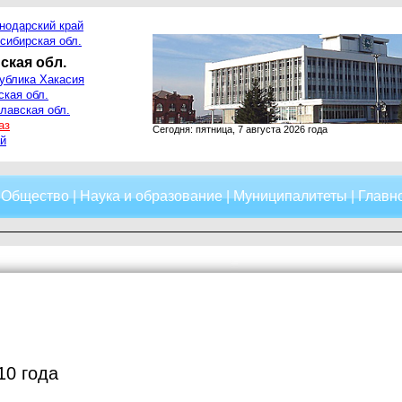
нодарский край
сибирская обл.
ская обл.
ублика Хакасия
ская обл.
лавская обл.
аз
Сегодня: пятница, 7 августа 2026 года
й
|
Общество
|
Наука и образование
|
Муниципалитеты
|
Главно
10 года