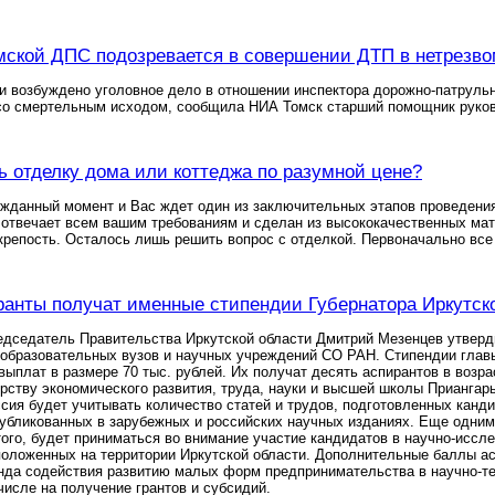
мской ДПС подозревается в совершении ДТП в нетрезво
ти возбуждено уголовное дело в отношении инспектора дорожно-патрул
со смертельным исходом, сообщила НИА Томск старший помощник руков
ь отделку дома или коттеджа по разумной цене?
жданный момент и Вас ждет один из заключительных этапов проведения
отвечает всем вашим требованиям и сделан из высококачественных мат
крепость. Осталось лишь решить вопрос с отделкой. Первоначально все 
анты получат именные стипендии Губернатора Иркутск
едседатель Правительства Иркутской области Дмитрий Мезенцев утверд
образовательных вузов и научных учреждений СО РАН. Стипендии главы 
ыплат в размере 70 тыс. рублей. Их получат десять аспирантов в возрас
рству экономического развития, труда, науки и высшей школы Приангарь
сия будет учитывать количество статей и трудов, подготовленных канд
публикованных в зарубежных и российских научных изданиях. Еще одним
того, будет приниматься во внимание участие кандидатов в научно-иссл
положенных на территории Иркутской области. Дополнительные баллы ас
да содействия развитию малых форм предпринимательства в научно-те
 числе на получение грантов и субсидий.