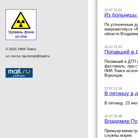
22.07 22:22
Из больницы 
По уточненным да
микроавтобусе «
области Владими
22.07 21:53
© 2010, НИА-Томск
Попавший в Д
эл. почта: nia.tomsk@mail.ru
Попавший в ДТП н
фестиваль, при с
НИА Томск испол
Воронцов.
22.07 21:16
В пятницу в 
В пятницу, 23 ию
22.07 20:38
Владимир Пут
Премьер-министр
службы мэрии.