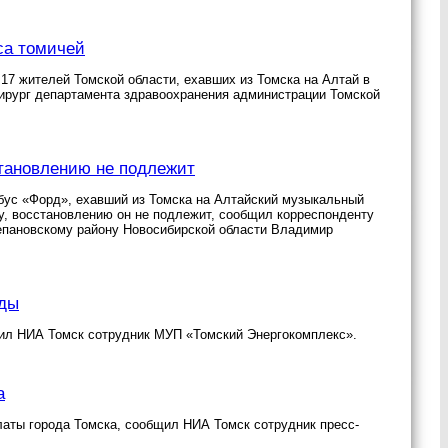
са томичей
17 жителей Томской области, ехавших из Томска на Алтай в
ирург департамента здравоохранения администрации Томской
тановлению не подлежит
бус «Форд», ехавший из Томска на Алтайский музыкальный
у, восстановлению он не подлежит, сообщил корреспонденту
епановскому району Новосибирской области Владимир
оды
бщил НИА Томск сотрудник МУП «Томский Энергокомплекс».
а
аты города Томска, сообщил НИА Томск сотрудник пресс-