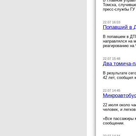
В Главном управл
Томска, случивш
пресс-службы ГУ
22.07 16:03
Попавший в Д
В попавшем в ДТП
направлялся на 
реагированию на
22.07 15:48
Два томича-п
В результате сег
42 лет, сообщил 
22.07 14:45
Микроавтобус
22 июля около ча
человек, и легк
«Все пассажиры м
сообщении.