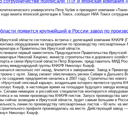
 сотрудничестве подписали ТПУ и японская компания «T
политехнического университета Петр Чубик и президент компании «Токи
 ходе визита японской делегации в Томск, сообщил НИА Томск сотрудни
области появится крупнейший в России завод по произ
Иркутской области состоялась встреча с делегацией компании КНАУФ (
монтажа оборудования на предприятии по производству гипсокартонных
ернатора и Правительства Иркутской области.
утствовали первый заместитель Председателя Правительства Иркутской
иангарья Николай Хиценко, министр строительства и дорожного хозяйс
спорта и связи Иркутской области Петр Воронин, представитель МИД Р
делец международной группы КНАУФ Николаус Кнауф.
 начался несколько лет назад, близится к завершению. Завод в Прианг
строено с нуля. Завод сможет обеспечивать регион Сибири и Дальнего 
 по созданию предприятия начались в 2007 году. Строительство новог
«Нукутский гипсовый карьер», владельцем которого является группа К
колаус Кнауф, в настоящее время на площадке будущего завода возвод
и. Силами немецких и российских специалистов монтируется оборудован
гипса и на линии производства КНАУФ-листов. Запуск производства запл
мы сейчас возводим в Иркутской области, будет самым большим в Росси
льность линии по производству гипсокартонных листов – 60 млн. кв.ме
строительного профиля производилась на месте. Действующий завод — 
ркнул Николаус Кнауф.