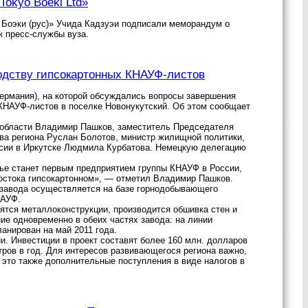
okyo Boeki Ltd»
о Боэки (рус)» Учида Кадзуэи подписали меморандум о
к пресс-службы вуза.
водству гипсокартонных КНАУФ-листов
Германия), на которой обсуждались вопросы завершения
 КНАУФ-листов в поселке Новонукутский. Об этом сообщает
 области Владимир Пашков, заместитель Председателя
тва региона Руслан Болотов, министр жилищной политики,
оссии в Иркутске Людмила Курбатова. Немецкую делегацию
арье станет первым предприятием группы КНАУФ в России,
Востока гипсокартонном», — отметил Владимир Пашков.
о завода осуществляется на базе горнодобывающего
НАУФ.
ятся металлоконструкции, производится обшивка стен и
ие одновременно в обеих частях завода: на линии
анирован на май 2011 года.
и. Инвестиции в проект составят более 160 млн. долларов
тров в год. Для интересов развивающегося региона важно,
это также дополнительные поступления в виде налогов в