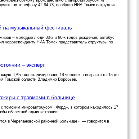
жно-транспортному происшествию с микроавтобусом из
учить по телефону 42-64-73, сообщил НИА Томск сотрудник
й на музыкальный фестиваль
иров – молодые люди 80-х и 90-х годов рождения, автобус
ил корреспонденту НИА Томск представитель структуры по
стоянии – эксперт
вскую ЦРБ госпитализировано 18 человек в возрасте от 15 до
ия Томской области Владимир Воробьев.
сажиры с травмами в больнице
 с томским микроавтобусом «Форд», в котором находилось 17
жбы областной администрации.
тся в Черепановской районной больнице», — говорится в