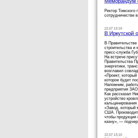
Меморандум о
Ректор Томского 
сотрудничестве в
22.07 13:19
В Иркутской 
В Правительстве 
строительства и 
пресс-служба Губ
На встрече прис
Правительства Пр
энергетики, тран
возглавил совла
«Проект, который
которое будет по
Напомним, работы
предприятия ЗАО 
Как рассказал Ни
устройство кровл
кальцинирования 
«Завод, который 
США. Производите
чтобы продукция 
казну», — подче
22.07 13:10