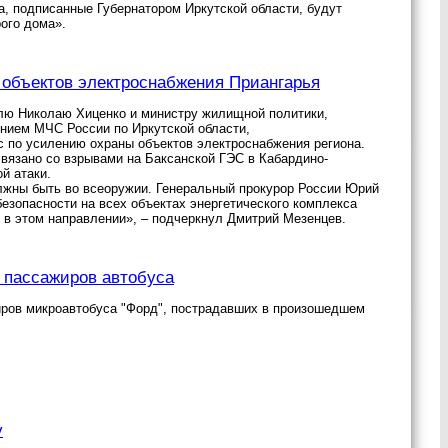
а, подписанные Губернатором Иркутской области, будут
ого дома».
 объектов электроснабжения Приангарья
елю Николаю Хиценко и министру жилищной политики,
ением МЧС России по Иркутской области,
 по усилению охраны объектов электроснабжения региона.
связано со взрывами на Баксанской ГЭС в Кабардино-
й атаки.
лжны быть во всеоружии. Генеральный прокурор России Юрий
езопасности на всех объектах энергетического комплекса
т в этом направлении», – подчеркнул Дмитрий Мезенцев.
 пассажиров автобуса
иров микроавтобуса "Форд", пострадавших в произошедшем
у