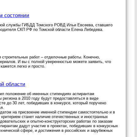
м состоянии
ьной службы ГИБДД Томского РОВД Ильи Евсеева, ставшего
одителя СКП РФ по Томской области Елена Лебедева.
 строительных работ – отделочные работы. Конечно,
ериалов. И вы с полной уверенностью можете заявить, что
кажется легко и просто.
ой области
ил положение об именных стипендиях аспирантам
региона в 2010 году будут предоставляться в виде
те до 30 лет, победивших в конкурсе, который поручено
я.
идатом на присвоение именной стипендии самостоятельно и в
 критерием станет наличие отечественных и иностранных
едовательских и опытно-конструкторских работах по заказам
пирантам дадут участие в проектах, победивших в конкурсных
хнической сфере, и достижения в российских и зарубежных