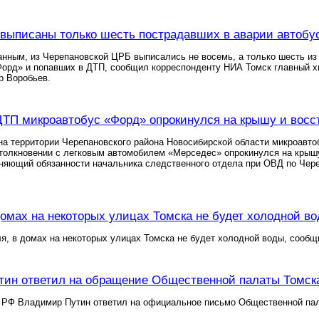
выписаны только шесть пострадавших в аварии автобу
нным, из Черепановской ЦРБ выписались не восемь, а только шесть из 
Форд» и попавших в ДТП, сообщил корреспонденту НИА Томск главный х
р Воробьев.
ТП микроавтобус «Форд» опрокинулся на крышу и восс
а территории Черепановского района Новосибирской области микроавто
толкновении с легковым автомобилем «Мерседес» опрокинулся на крыш
няющий обязанности начальника следственного отдела при ОВД по Чер
домах на некоторых улицах Томска не будет холодной в
ля, в домах на некоторых улицах Томска не будет холодной воды, соо
ин ответил на обращение Общественной палаты Томск
 РФ Владимир Путин ответил на официальное письмо Общественной пал