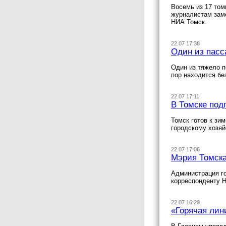
Восемь из 17 то
журналистам заме
НИА Томск.
22.07 17:38
Один из пасс
Один из тяжело п
пор находится бе
22.07 17:11
В Томске под
Томск готов к зи
городскому хозяй
22.07 17:06
Мэрия Томска
Администрация г
корреспонденту 
22.07 16:29
«Горячая лин