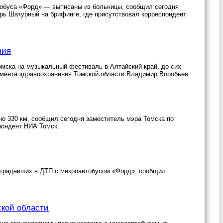
тобуса «Форд» — выписаны из больницы, сообщил сегодня
рь Шатурный на брифинге, где присутствовал корреспондент
ния
мска на музыкальный фестиваль в Алтайский край, до сих
амента здравоохранения Томской области Владимир Воробьев.
но 330 км, сообщил сегодня заместитель мэра Томска по
пондент НИА Томск.
страдавших в ДТП с микроавтобусом «Форд», сообщил
ской области