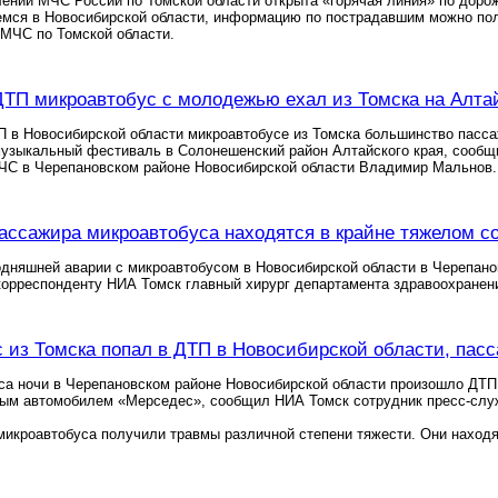
ении МЧС России по Томской области открыта «горячая линия» по доро
емся в Новосибирской области, информацию по пострадавшим можно пол
 МЧС по Томской области.
ТП микроавтобус с молодежью ехал из Томска на Алта
 в Новосибирской области микроавтобусе из Томска большинство пассаж
музыкальный фестиваль в Солонешенский район Алтайского края, сообщ
 ЧС в Черепановском районе Новосибирской области Владимир Мальнов.
ассажира микроавтобуса находятся в крайне тяжелом со
одняшней аварии с микроавтобусом в Новосибирской области в Черепано
корреспонденту НИА Томск главный хирург департамента здравоохранен
 из Томска попал в ДТП в Новосибирской области, пас
са ночи в Черепановском районе Новосибирской области произошло ДТП
овым автомобилем «Мерседес», сообщил НИА Томск сотрудник пресс-слу
икроавтобуса получили травмы различной степени тяжести. Они находя