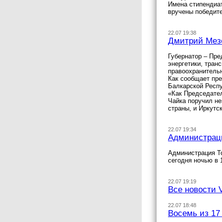
Имена стипендиат
вручены победите
22.07 19:38
Дмитрий Мезе
Губернатор – Пре
энергетики, тран
правоохранительн
Как сообщает пре
Балкарской Респу
«Как Председате
Чайка поручил не
страны, и Иркутс
22.07 19:34
Администраци
Администрация То
сегодня ночью в 
22.07 19:19
Все новости 
22.07 18:48
Восемь из 17