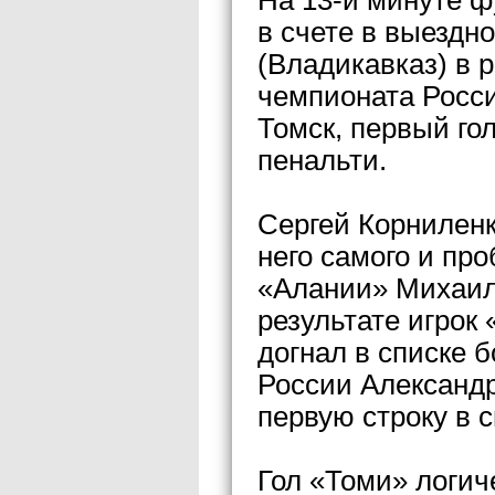
На 13-й минуте ф
в счете в выездн
(Владикавказ) в р
чемпионата Росси
Томск, первый го
пенальти.
Сергей Корниленк
него самого и пр
«Алании» Михаила
результате игрок
догнал в списке 
России Александр
первую строку в с
Гол «Томи» логич