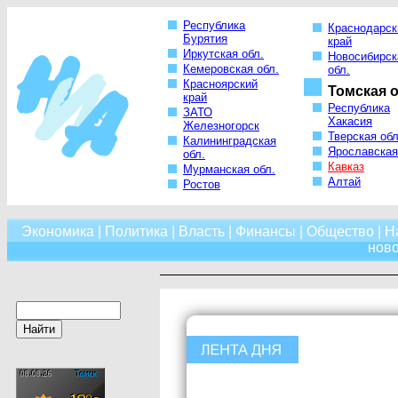
Республика
Краснодарск
Бурятия
край
Иркутская обл.
Новосибирск
Кемеровская обл.
обл.
Красноярский
Томская о
край
Республика
ЗАТО
Хакасия
Железногорск
Тверская обл
Калининградская
Ярославская
обл.
Кавказ
Мурманская обл.
Алтай
Ростов
Экономика
|
Политика
|
Власть
|
Финансы
|
Общество
|
Н
нов