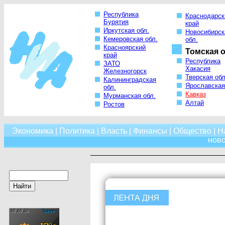
Республика
Краснодарск
Бурятия
край
Иркутская обл.
Новосибирск
Кемеровская обл.
обл.
Красноярский
Томская о
край
Республика
ЗАТО
Хакасия
Железногорск
Тверская обл
Калининградская
Ярославская
обл.
Кавказ
Мурманская обл.
Алтай
Ростов
Экономика
|
Политика
|
Власть
|
Финансы
|
Общество
|
Н
нов