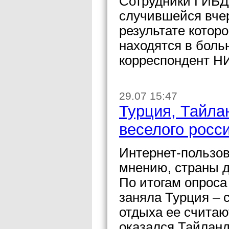
Сотрудники ГИБД
случившейся вчер
результате котор
находятся в боль
корреспондент Н
29.07 15:47
Турция, Тайлан
веселого росс
Интернет-пользов
мнению, страны д
По итогам опроса
заняла Турция –
отдыха ее считаю
оказался Тайланд