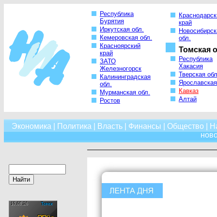
Республика
Краснодарск
Бурятия
край
Иркутская обл.
Новосибирск
Кемеровская обл.
обл.
Красноярский
Томская о
край
Республика
ЗАТО
Хакасия
Железногорск
Тверская обл
Калининградская
Ярославская
обл.
Кавказ
Мурманская обл.
Алтай
Ростов
Экономика
|
Политика
|
Власть
|
Финансы
|
Общество
|
Н
нов