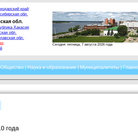
нодарский край
сибирская обл.
ская обл.
ублика Хакасия
ская обл.
лавская обл.
аз
Сегодня: пятница, 7 августа 2026 года
й
|
Общество
|
Наука и образование
|
Муниципалитеты
|
Главно
0 года