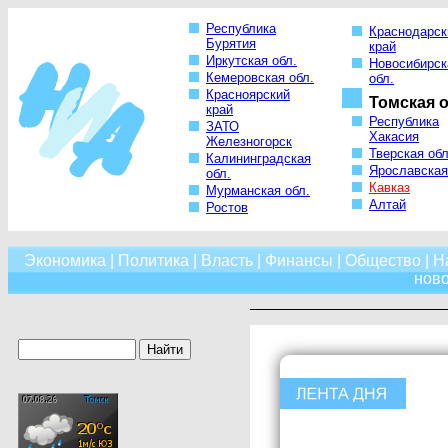
Республика
Краснодарск
Бурятия
край
Иркутская обл.
Новосибирск
Кемеровская обл.
обл.
Красноярский
Томская о
край
Республика
ЗАТО
Хакасия
Железногорск
Тверская обл
Калининградская
Ярославская
обл.
Кавказ
Мурманская обл.
Алтай
Ростов
Экономика
|
Политика
|
Власть
|
Финансы
|
Общество
|
Н
нов