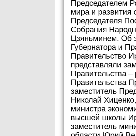
Председателем Ро
мира и развития 
Председателя Пос
Собрания Народн
Цзяньминем. Об 
Губернатора и Пр
Правительство Ир
представляли за
Правительства – 
Правительства П
заместитель Пре
Николай Хиценко
министра экономи
высшей школы Ир
заместитель мини
области Юрий Вел