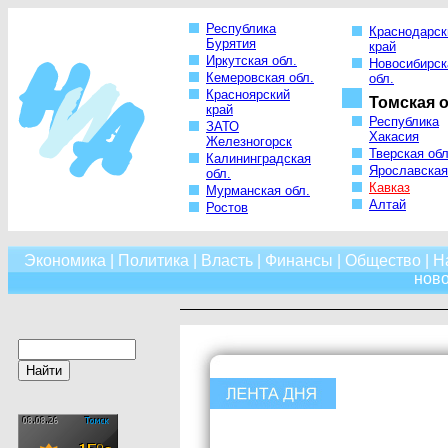
Республика
Краснодарск
Бурятия
край
Иркутская обл.
Новосибирск
Кемеровская обл.
обл.
Красноярский
Томская о
край
Республика
ЗАТО
Хакасия
Железногорск
Тверская обл
Калининградская
Ярославская
обл.
Кавказ
Мурманская обл.
Алтай
Ростов
Экономика
|
Политика
|
Власть
|
Финансы
|
Общество
|
Н
нов