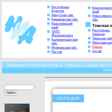
Республика
Краснодарск
Бурятия
край
Иркутская обл.
Новосибирск
Кемеровская обл.
обл.
Красноярский
Томская о
край
Республика
ЗАТО
Хакасия
Железногорск
Тверская обл
Калининградская
Ярославская
обл.
Кавказ
Мурманская обл.
Алтай
Ростов
Экономика
|
Политика
|
Власть
|
Финансы
|
Общество
|
Н
нов