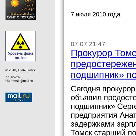
7 июля 2010 года
07.07 21:47
Прокурор Томс
предостережен
© 2010, НИА-Томск
подшипник» п
эл. почта:
nia.tomsk@mail.ru
Сегодня прокурор
объявил предост
подшипник» Серге
предприятия Анат
задержками зарп
Томск старший п