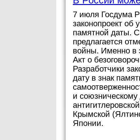
В России може
7 июля Госдума Р
законопроект об 
памятной даты. С
предлагается отм
войны. Именно в 
Акт о безоговоро
Разработчики зак
дату в знак памя
самоотверженност
и союзническому 
антигитлеровско
Крымской (Ялтинс
Японии.