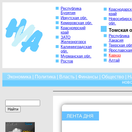
Республика
Краснодарск
Бурятия
край
Иркутская обл.
Новосибирск
Кемеровская обл.
обл.
Красноярский
Томская о
край
Республика
ЗАТО
Хакасия
Железногорск
Тверская обл
Калининградская
Ярославская
обл.
Кавказ
Мурманская обл.
Алтай
Ростов
Экономика
|
Политика
|
Власть
|
Финансы
|
Общество
|
Н
нов