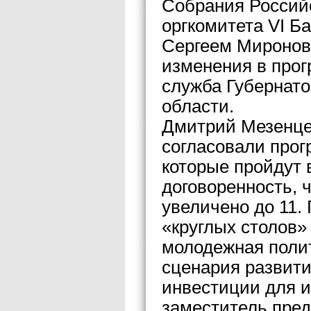
Собрания Россий
оргкомитета VI Б
Сергеем Миронов
изменения в прог
служба Губернато
области.
Дмитрий Мезенцев
согласовали прог
которые пройдут 
договоренность, 
увеличено до 11. 
«круглых столов»
молодежная полит
сценария развит
инвестиции для и
заместитель пред