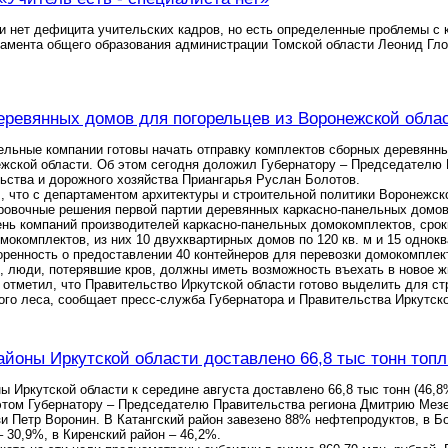
и нет дефицита учительских кадров, но есть определенные проблемы с
амента общего образования администрации Томской области Леонид Глок
еревянных домов для погорельцев из Воронежской облас
ельные компании готовы начать отправку комплектов сборных деревянны
ежской области. Об этом сегодня доложил Губернатору – Председателю
ьства и дорожного хозяйства Приангарья Руслан Болотов.
 что с департаментом архитектуры и строительной политики Воронежско
ровочные решения первой партии деревянных каркасно-панельных домов
нь компаний производителей каркасно-панельных домокомплектов, сроки 
мокомплектов, из них 10 двухквартирных домов по 120 кв. м и 15 одно
оренность о предоставлении 40 контейнеров для перевозки домокомпле
 люди, потерявшие кров, должны иметь возможность въехать в новое ж
 отметил, что Правительство Иркутской области готово выделить для ст
ого леса, сообщает пресс-служба Губернатора и Правительства Иркутско
айоны Иркутской области доставлено 66,8 тыс тонн топ
ы Иркутской области к середине августа доставлено 66,8 тыс тонн (46,
этом Губернатору – Председателю Правительства региона Дмитрию Мезе
зи Петр Воронин. В Катангский район завезено 88% нефтепродуктов, в Б
 30,9%, в Киренский район – 46,2%.