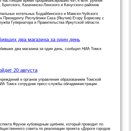
 В настоящее время профинансировано 497,4 млн. рублей
, Братского, Казачинско-Ленского и Качугского районов
ипальных котельных Бодайбинского и Мамско-Чуйского
к Президенту Республики Саха (Якутия) Егору Борисову с
служба Губернатора и Правительства Иркутской области.
бивших два магазина за один день
абивших два магазина за один день, сообщил НИА Томск
йдет 20 августа
чреждений и органов управления образованием Томской
НИА Томск сотрудник пресс-службы обладминистрации.
спекта Фрунзе кубовидным щебнем, который проводит по
бщественного совета по реализации проекта «Дороги городов