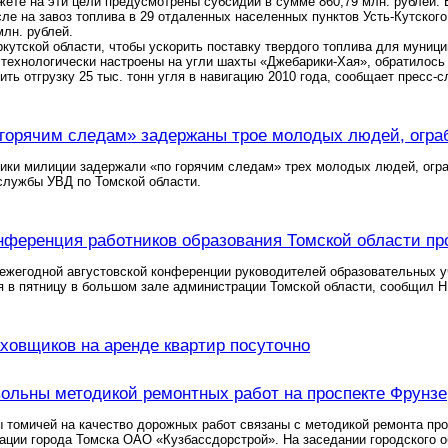
ете на эти цели предусмотрены субсидии в сумме 860,79 млн. рублей.
исле на завоз топлива в 29 отдаленных населенных пунктов Усть-Кутского
млн. рублей.
кутской области, чтобы ускорить поставку твердого топлива для муниц
 технологически настроены на угли шахты «Джебарики-Хая», обратилось 
ить отгрузку 25 тыс. тонн угля в навигацию 2010 года, сообщает пресс-
 горячим следам» задержаны трое молодых людей, огра
ики милиции задержали «по горячим следам» трех молодых людей, огр
службы УВД по Томской области.
нференция работников образования Томской области про
ежегодной августовской конференции руководителей образовательных у
я в пятницу в большом зале администрации Томской области, сообщил 
ховщиков на аренде квартир посуточно
ольны методикой ремонтных работ на проспекте Фрунзе
томичей на качество дорожных работ связаны с методикой ремонта про
ации города Томска ОАО «Кузбассдорстрой». На заседании городского о