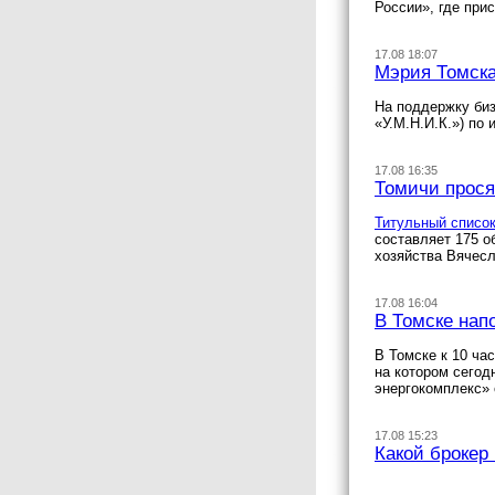
России», где при
17.08 18:07
Мэрия Томска
На поддержку биз
«У.М.Н.И.К.») по
17.08 16:35
Томичи прося
Титульный списо
составляет 175 о
хозяйства Вячесл
17.08 16:04
В Томске нап
В Томске к 10 ча
на котором сего
энергокомплекс» 
17.08 15:23
Какой брокер