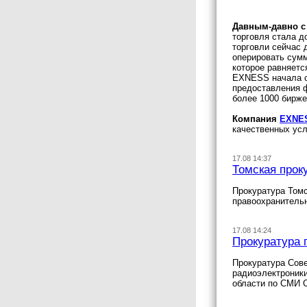
Давным-давно с
торговля стала д
торговли сейчас 
оперировать сумм
которое равняетс
EXNESS начала с
предоставления 
более 1000 бирже
Компания
EXNE
качественных усл
17.08 14:37
Томская прок
Прокуратура Томс
правоохранитель
17.08 14:24
Прокуратура 
Прокуратура Сове
радиоэлектроник
области по СМИ 