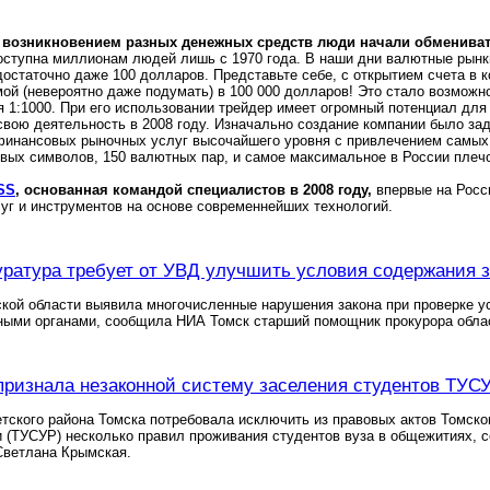
 возникновением разных денежных средств люди начали обменивать
оступна миллионам людей лишь с 1970 года. В наши дни валютные рынки
достаточно даже 100 долларов. Представьте себе, с открытием счета в
ой (невероятно даже подумать) в 100 000 долларов! Это стало возмож
я 1:1000. При его использовании трейдер имеет огромный потенциал дл
вою деятельность в 2008 году. Изначально создание компании было за
финансовых рыночных услуг высочайшего уровня с привлечением самых 
вых символов, 150 валютных пар, и самое максимальное в России плечо
SS
, основанная командой специалистов в 2008 году,
впервые на Росс
уг и инструментов на основе современнейших технологий.
уратура требует от УВД улучшить условия содержания 
кой области выявила многочисленные нарушения закона при проверке 
ными органами, сообщила НИА Томск старший помощник прокурора обла
признала незаконной систему заселения студентов ТУС
тского района Томска потребовала исключить из правовых актов Томско
и (ТУСУР) несколько правил проживания студентов вуза в общежитиях,
Светлана Крымская.