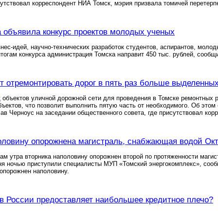
сутствовал корреспондент НИА Томск, мэрия призвала томичей перетерп
 объявила конкурс проектов молодых ученых
нес-идей, научно-технических разработок студентов, аспирантов, моло
 итогам конкурса администрация Томска направит 450 тыс. рублей, сооб
т отремонтировать дорог в пять раз больше выделенных
к
объектов уличной дорожной сети для проведения в Томске ремонтных р
бъектов, что позволит выполнить пятую часть от необходимого. Об этом
ав Черноус на заседании общественного совета, где присутствовал кор
оловину опорожнена магистраль, снабжающая водой Окт
сам утра вторника наполовину опорожнен второй по протяженности маги
дня ночью приступили специалисты МУП «Томский энергокомплекс», соо
опорожнен наполовину.
 в России предоставляет наибольшее кредитное плечо?