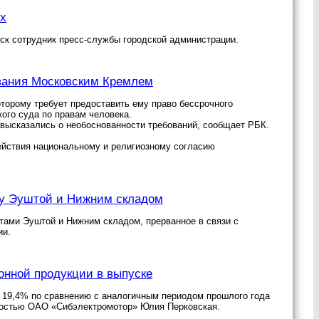
ых
мск сотрудник пресс-службы городской администрации.
ования Московским Кремлем
торому требует предоставить ему право бессрочного
ого суда по правам человека.
высказались о необоснованности требований, сообщает РБК.
действия национальному и религиозному согласию
ду Эуштой и Нижним складом
ами Эуштой и Нижним складом, прерванное в связи с
ии.
онной продукции в выпуске
 19,4% по сравнению с аналогичным периодом прошлого года
нностью ОАО «Сибэлектромотор» Юлия Перковская.