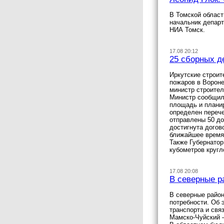
В Томской област
начальник департ
НИА Томск.
17.08 20:12
25 сборных д
Иркутские строит
пожаров в Ворон
министр строител
Министр сообщил,
площадь и плани
определен перече
отправлены 50 до
достигнута догов
ближайшее время,
Также Губернатор
кубометров кругл
17.08 20:08
В северные р
В северные район
потребности. Об 
транспорта и свя
Мамско-Чуйский –