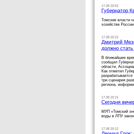
17.08 20:52
Губернатор К
Томские власти н
хозяйстве России
17.08 20:22
Дмитрий Мезе
должно стат
В ближайшее врем
сообщил Губерна
области, Ассоциа
Как отметил Губе
разрабатывается 
три сценария раз
региона, информи
17.08 20:21
Сегодня вече
МУП «Томский эне
воды в ЛПУ закон
17.08 20:12
Леонид Глок: