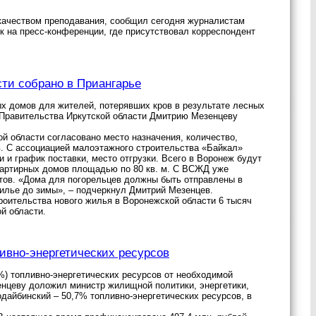
 качеством преподавания, сообщил сегодня журналистам
 на пресс-конференции, где присутствовал корреспондент
ти собрано в Приангарье
х домов для жителей, потерявших кров в результате лесных
 Правительства Иркутской области Дмитрию Мезенцеву
й области согласовано место назначения, количество,
. С ассоциацией малоэтажного строительства «Байкал»
и график поставки, место отгрузки. Всего в Воронеж будут
квартирных домов площадью по 80 кв. м. С ВСЖД уже
ктов. «Дома для погорельцев должны быть отправлены в
илье до зимы», – подчеркнул Дмитрий Мезенцев.
роительства нового жилья в Воронежской области 6 тысяч
й области.
ливно-энергетических ресурсов
8%) топливно-энергетических ресурсов от необходимой
нцеву доложил министр жилищной политики, энергетики,
одайбинский – 50,7% топливно-энергетических ресурсов, в