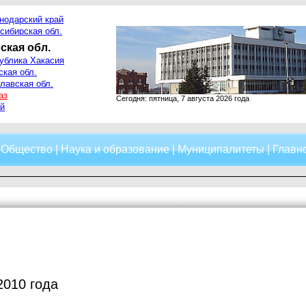
нодарский край
сибирская обл.
ская обл.
ублика Хакасия
ская обл.
лавская обл.
аз
Сегодня: пятница, 7 августа 2026 года
й
|
Общество
|
Наука и образование
|
Муниципалитеты
|
Главно
2010 года