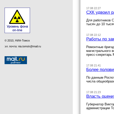
17.08 22:27
СХК удвоил р
Для работников С
тысяч до 10 тыс
17.08 22:12
Работы по за
© 2010, НИА-Томск
эл. почта: nia.tomsk@mail.ru
Ремонтные бригад
магистрального в
пресс-секретарь
17.08 21:41
Более полови
По данным Роспот
числа общеобраз
17.08 21:23
Власть оцени
Губернатор Викто
администрации То