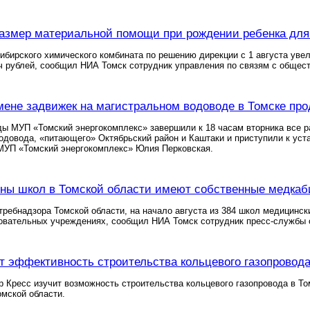
азмер материальной помощи при рождении ребенка для
ибирского химического комбината по решению дирекции с 1 августа уве
яч рублей, сообщил НИА Томск сотрудник управления по связям с обще
мене задвижек на магистральном водоводе в Томске пр
ы МУП «Томский энергокомплекс» завершили к 18 часам вторника все р
одовода, «питающего» Октябрьский район и Каштаки и приступили к ус
 МУП «Томский энергокомплекс» Юлия Перковская.
ны школ в Томской области имеют собственные медкаб
ребнадзора Томской области, на начало августа из 384 школ медицински
овательных учреждениях, сообщил НИА Томск сотрудник пресс-службы 
т эффективность строительства кольцевого газопровода
р Кресс изучит возможность строительства кольцевого газопровода в Т
мской области.