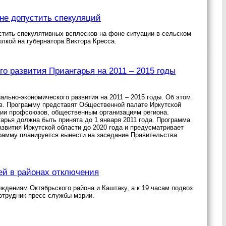
не допустить спекуляций
стить спекулятивных всплесков на фоне ситуации в сельском
лкой на губернатора Виктора Кресса.
 развития Приангарья на 2011 – 2015 годы
льно-экономического развития на 2011 – 2015 годы. Об этом
в. Программу представят Общественной палате Иркутской
ции профсоюзов, общественным организациям региона.
арья должна быть принята до 1 января 2011 года. Программа
звития Иркутской области до 2020 года и предусматривает
грамму планируется вынести на заседание Правительства
ей в районах отключения
ждениям Октябрьского района и Каштаку, а к 19 часам подвоз
отрудник пресс-службы мэрии.