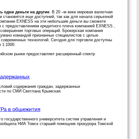
 одни деньги на другие
. В 20 –м веке мировая валютная
 становятся еще доступней, так как для начала серьезной
 компании EXNESS на эти небольшие деньги вы сможете
но с предоставлением кредитного плеча компанией EXNESS ,
я совершения торговых операций. Брокерская компания
думано командой признанных специалистов с целью
современных технологий. Сегодня для торговли доступны
 1:1000.
ийском рынке предоставляет расширенный спектр
задержанных
условий содержания граждан, задержанных
сти по СМИ Светлана Крымская.
УРа в общежития
го государственного университета систем управления и
 сообщила НИА Томск старший помощник прокурора Томской