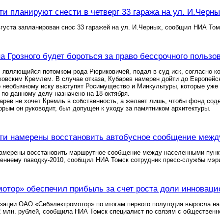
ти планируют снести в четверг 33 гаража на ул. И.Черн
вгуста запланирован снос 33 гаражей на ул. И.Черных, сообщил НИА То
а Грозного будет бороться за право бессрочного польз
 являющийся потомком рода Рюриковичей, подал в суд иск, согласно ко
овским Кремлем. В случае отказа, Кубарев намерен дойти до Европейск
 необычному иску выступят Росимущество и Минкультуры, которые уже 
по данному делу назначено на 18 октября.
арев не хочет Кремль в собственность, а желает лишь, чтобы фонд со
орым он руководит, был допущен к уходу за памятником архитектуры.
ти намерены восстановить автобусное сообщение меж
намерены восстановить маршрутное сообщение между населенными пункт
сеннему паводку-2010, сообщил НИА Томск сотрудник пресс-службы мэр
отор» обеспечил прибыль за счет роста доли инноваци
зации ОАО «Сибэлектромотор» по итогам первого полугодия выросла на
,2 млн. рублей, сообщила НИА Томск специалист по связям с обществе