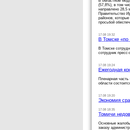
В областном бюдж
(57,8%), в том ч
направлено 28,5 
Правительство Ир
районов, которые
просьбой обеспеч
17.08 19:32
В Томске «по
В Томске сотрудн
сотрудник пресс-
17.08 19:24
Ежегодная ко
Пленарная часть 
области состоитс
17.08 19:20
Экономия сра
17.08 18:35
Томичи недов
Основные жалобы 
заказу администр