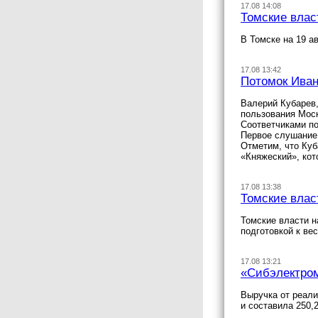
17.08 14:08
Томские влас
В Томске на 19 а
17.08 13:42
Потомок Иван
Валерий Кубарев,
пользования Моск
Соответчиками по
Первое слушание 
Отметим, что Куб
«Княжеский», кот
17.08 13:38
Томские влас
Томские власти 
подготовкой к ве
17.08 13:21
«Сибэлектром
Выручка от реали
и составила 250