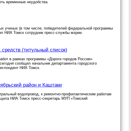
еть временные неудобства.
дых ученых (в том числе, победителей федеральной программы
щил НИА Томск сотрудник пресс-службы мэрии.
 средств (титульный список)
абот в рамках программы «Дороги городов России»
 сегодня сообщил начальник департамента городского
респондент НИА Томск.
ябрьский район и Каштаки
стральный водопровод, к ремонтно-профилактическим работам
бщила НИА Томск пресс-секретарь МУП «Томский