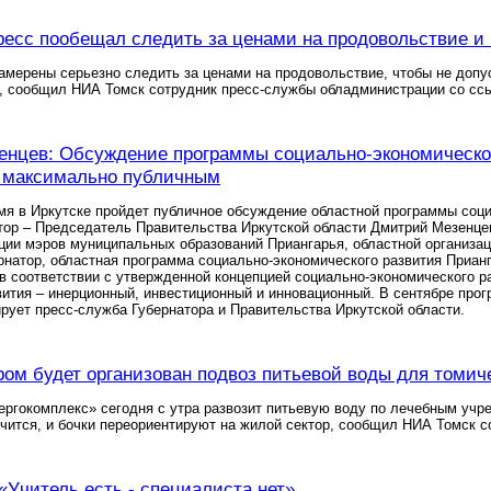
ресс пообещал следить за ценами на продовольствие и 
амерены серьезно следить за ценами на продовольствие, чтобы не допу
, сообщил НИА Томск сотрудник пресс-службы обладминистрации со ссы
нцев: Обсуждение программы социально-экономического
ь максимально публичным
я в Иркутске пройдет публичное обсуждение областной программы социа
тор – Председатель Правительства Иркутской области Дмитрий Мезенце
ции мэров муниципальных образований Приангарья, областной организа
рнатор, областная программа социально-экономического развития Прианг
в соответствии с утвержденной концепцией социально-экономического ра
вития – инерционный, инвестиционный и инновационный. В сентябре про
рует пресс-служба Губернатора и Правительства Иркутской области.
ром будет организован подвоз питьевой воды для томич
ргокомплекс» сегодня с утра развозит питьевую воду по лечебным учре
чится, и бочки переориентируют на жилой сектор, сообщил НИА Томск с
 «Учитель есть - специалиста нет»