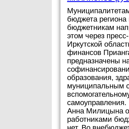
Муниципалитетам 
бюджета региона 
бюджетникам нап
этом через пресс
Иркутской облас
финансов Прианг
предназначены н
софинансировани
образования, здр
муниципальным с
вспомогательному
самоуправления.
Анна Милицына о
работниками бюд
нет. Во внебюдже