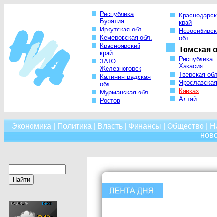
Республика
Краснодарск
Бурятия
край
Иркутская обл.
Новосибирск
Кемеровская обл.
обл.
Красноярский
Томская о
край
Республика
ЗАТО
Хакасия
Железногорск
Тверская обл
Калининградская
Ярославская
обл.
Кавказ
Мурманская обл.
Алтай
Ростов
Экономика
|
Политика
|
Власть
|
Финансы
|
Общество
|
Н
нов