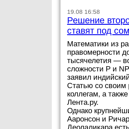
19.08 16:58
Решение второ
ставят под со
Математики из ра
правомерности до
тысячелетия — во
сложности P и NP,
заявил индийский
Статью со своим
коллегам, а такж
Лента.ру.
Однако крупнейши
Ааронсон и Ричар
Деолаликара есть