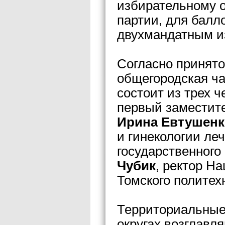
избирательному о
партии, для балл
двухмандатным из
Согласно принят
общегородская ча
состоит из трех 
первый заместите
Ирина Евтушенк
и гинекологии ле
государственного
Чубик
, ректор Н
Томского политех
Территориальные
округах возглавл