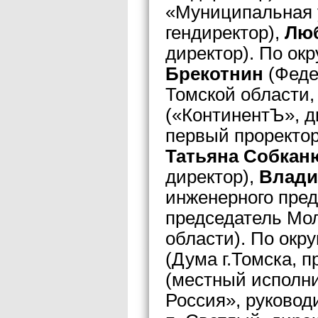
«Муниципальная 
гендиректор),
Лю
директор). По ок
Брекотнин
(Феде
Томской области,
(«КонтинентЪ», д
первый проректор
Татьяна Собка
директор),
Влади
инженерного пред
председатель Мо
области). По окр
(Дума г.Томска, п
(местный исполн
Россия», руковод