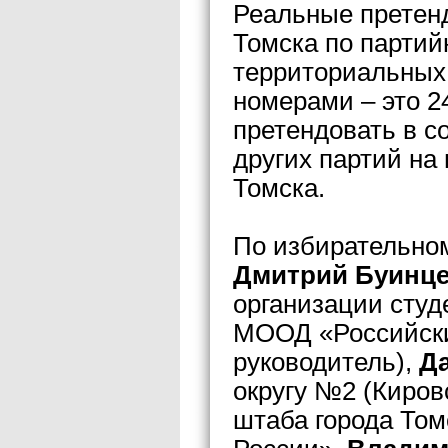
Реальные претенд
Томска по партий
территориальных
номерами – это 2
претендовать в с
других партий на 
Томска.
По избирательном
Дмитрий Буинц
организации студ
МООД «Российски
руководитель),
Д
округу №2 (Киров
штаба города То