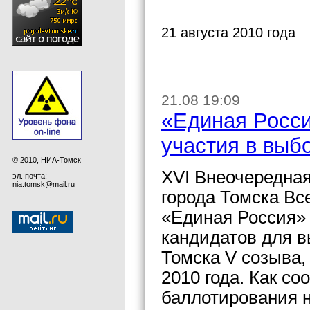
21 августа 2010 года
21.08 19:09
«Единая Росси
участия в выб
© 2010, НИА-Томск
XVI Внеочередна
эл. почта:
nia.tomsk@mail.ru
города Томска Вс
«Единая Россия» 
кандидатов для 
Томска V созыва,
2010 года. Как с
баллотирования 