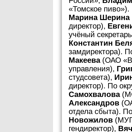
России»,
Владим
«Томское пиво»).
Марина Шерина
директор),
Евген
учёный секретарь
Константин Бел
замдиректора). П
Макеева
(ОАО «В
управления),
Гри
студсовета),
Ири
директор). По ок
Самохвалова
(М
Александров
(О
отдела сбыта). П
Новожилов
(МУП
гендиректор),
Вяч