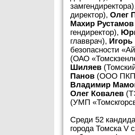
замгендиректора)
директор),
Олег 
Махир Рустамо
гендиректор),
Юр
главврач),
Игорь
безопасности «Ай
(ОАО «Томскзенле
Шиляев
(Томский
Панов
(ООО ПКП 
Владимир Мамо
Олег Ковалев
(Т
(УМП «Томскгорсв
Среди 52 кандида
города Томска V 