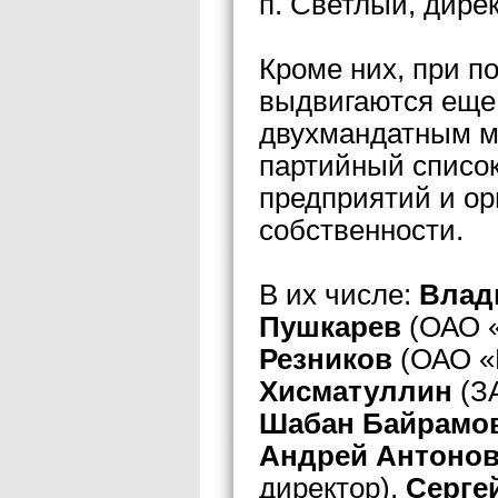
п. Светлый, дирек
Кроме них, при п
выдвигаются еще 
двухмандатным м
партийный список
предприятий и о
собственности.
В их числе:
Влад
Пушкарев
(ОАО 
Резников
(ОАО «
Хисматуллин
(З
Шабан Байрамо
Андрей Антоно
директор),
Серге