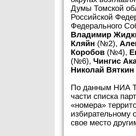
Думы Томской об
Российской Феде
Федерального Со
Владимир Жидк
Кляйн
(№2),
Але
Коробов
(№4),
Е
(№6),
Чингис Ак
Николай Вятки
По данным НИА Т
части списка пар
«номера» террит
избирательному о
свое место други