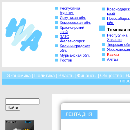
Республика
Краснодарск
Бурятия
край
Иркутская обл.
Новосибирск
Кемеровская обл.
обл.
Красноярский
Томская о
край
Республика
ЗАТО
Хакасия
Железногорск
Тверская обл
Калининградская
Ярославская
обл.
Кавказ
Мурманская обл.
Алтай
Ростов
Экономика
|
Политика
|
Власть
|
Финансы
|
Общество
|
Н
нов