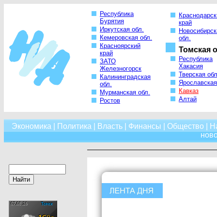
Республика
Краснодарск
Бурятия
край
Иркутская обл.
Новосибирск
Кемеровская обл.
обл.
Красноярский
Томская о
край
Республика
ЗАТО
Хакасия
Железногорск
Тверская обл
Калининградская
Ярославская
обл.
Кавказ
Мурманская обл.
Алтай
Ростов
Экономика
|
Политика
|
Власть
|
Финансы
|
Общество
|
Н
нов