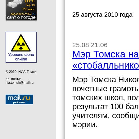
25 августа 2010 года
25.08 21:06
Мэр Томска на
«стобалльнико
© 2010, НИА-Томск
Мэр Томска Никол
эл. почта:
nia.tomsk@mail.ru
почетные грамот
томских школ, п
результат 100 ба
учителям, сообщ
мэрии.