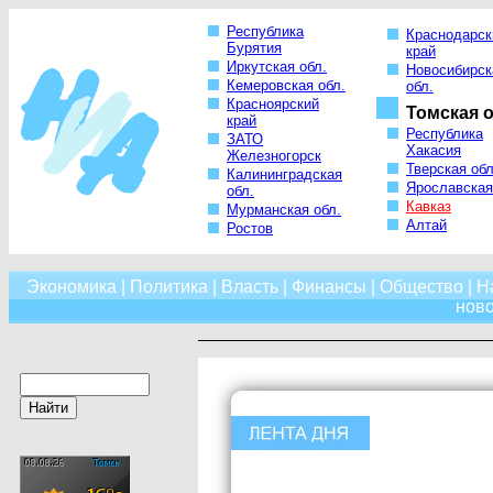
Республика
Краснодарск
Бурятия
край
Иркутская обл.
Новосибирск
Кемеровская обл.
обл.
Красноярский
Томская о
край
Республика
ЗАТО
Хакасия
Железногорск
Тверская обл
Калининградская
Ярославская
обл.
Кавказ
Мурманская обл.
Алтай
Ростов
Экономика
|
Политика
|
Власть
|
Финансы
|
Общество
|
Н
нов