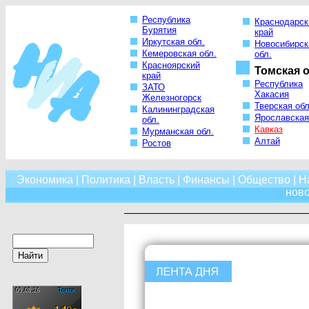
Республика
Краснодарск
Бурятия
край
Иркутская обл.
Новосибирск
Кемеровская обл.
обл.
Красноярский
Томская о
край
Республика
ЗАТО
Хакасия
Железногорск
Тверская обл
Калининградская
Ярославская
обл.
Кавказ
Мурманская обл.
Алтай
Ростов
Экономика
|
Политика
|
Власть
|
Финансы
|
Общество
|
Н
нов