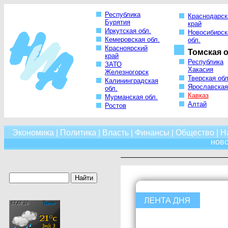
Республика
Краснодарск
Бурятия
край
Иркутская обл.
Новосибирск
Кемеровская обл.
обл.
Красноярский
Томская о
край
Республика
ЗАТО
Хакасия
Железногорск
Тверская обл
Калининградская
Ярославская
обл.
Кавказ
Мурманская обл.
Алтай
Ростов
Экономика
|
Политика
|
Власть
|
Финансы
|
Общество
|
Н
нов