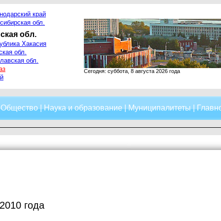
нодарский край
сибирская обл.
ская обл.
ублика Хакасия
ская обл.
лавская обл.
аз
Сегодня: суббота, 8 августа 2026 года
й
|
Общество
|
Наука и образование
|
Муниципалитеты
|
Главно
 2010 года