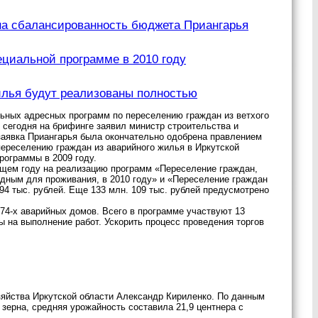
на сбалансированность бюджета Приангарья
ециальной программе в 2010 году
илья будут реализованы полностью
ных адресных программ по переселению граждан из ветхого
м сегодня на брифинге заявил министр строительства и
 заявка Приангарья была окончательно одобрена правлением
переселению граждан из аварийного жилья в Иркутской
рограммы в 2009 году.
щем году на реализацию программ «Переселение граждан,
одным для проживания, в 2010 году» и «Переселение граждан
94 тыс. рублей. Еще 133 млн. 109 тыс. рублей предусмотрено
 74-х аварийных домов. Всего в программе участвуют 13
 на выполнение работ. Ускорить процесс проведения торгов
зяйства Иркутской области Александр Кириленко. По данным
н зерна, средняя урожайность составила 21,9 центнера с