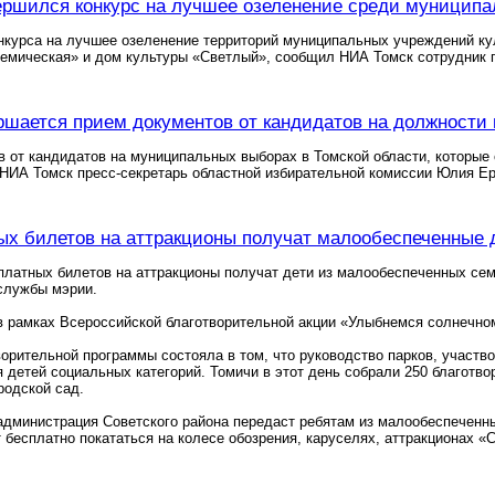
ершился конкурс на лучшее озеленение среди муницип
курса на лучшее озеленение территорий муниципальных учреждений кул
демическая» и дом культуры «Светлый», сообщил НИА Томск сотрудник 
ршается прием документов от кандидатов на должности 
 от кандидатов на муниципальных выборах в Томской области, которые с
НИА Томск пресс-секретарь областной избирательной комиссии Юлия Е
ых билетов на аттракционы получат малообеспеченные 
платных билетов на аттракционы получат дети из малообеспеченных се
службы мэрии.
 рамках Всероссийской благотворительной акции «Улыбнемся солнечном
ворительной программы состояла в том, что руководство парков, участв
 детей социальных категорий. Томичи в этот день собрали 250 благотво
родской сад.
администрация Советского района передаст ребятам из малообеспеченны
 бесплатно покататься на колесе обозрения, каруселях, аттракционах «