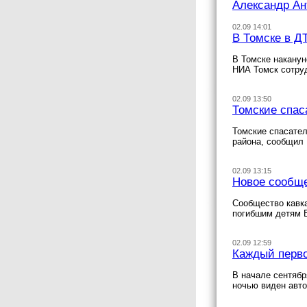
Александр Ан
02.09 14:01
В Томске в Д
В Томске наканун
НИА Томск сотру
02.09 13:50
Томские спас
Томские спасател
района, сообщил
02.09 13:15
Новое сообще
Сообщество кавка
погибшим детям 
02.09 12:59
Каждый перво
В начале сентябр
ночью виден авто