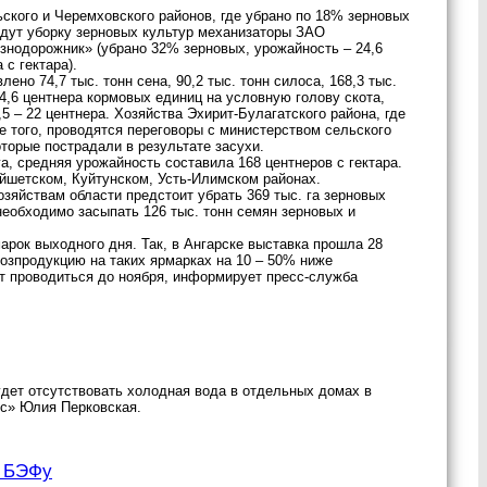
ского и Черемховского районов, где убрано по 18% зерновых
едут уборку зерновых культур механизаторы ЗАО
езнодорожник» (убрано 32% зерновых, урожайность – 24,6
 с гектара).
ено 74,7 тыс. тонн сена, 90,2 тыс. тонн силоса, 168,3 тыс.
24,6 центнера кормовых единиц на условную голову скота,
5 – 22 центнера. Хозяйства Эхирит-Булагатского района, где
ме того, проводятся переговоры с министерством сельского
оторые пострадали в результате засухи.
а, средняя урожайность составила 168 центнеров с гектара.
Тайшетском, Куйтунском, Усть-Илимском районах.
зяйствам области предстоит убрать 369 тыс. га зерновых
 необходимо засыпать 126 тыс. тонн семян зерновых и
рок выходного дня. Так, в Ангарске выставка прошла 28
хозпродукцию на таких ярмарках на 10 – 50% ниже
ут проводиться до ноября, информирует пресс-служба
удет отсутствовать холодная вода в отдельных домах в
с» Юлия Перковская.
к БЭФу