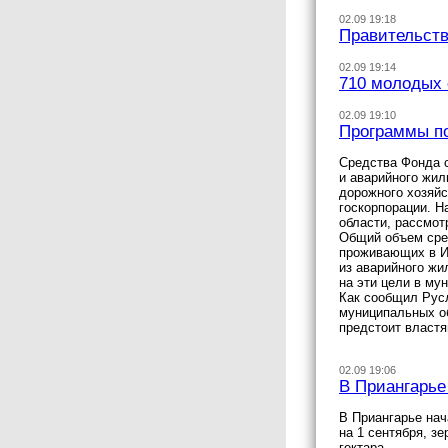
02.09 19:18
Правительств
02.09 19:14
710 молодых 
02.09 19:10
Программы по
Средства Фонда 
и аварийного жил
дорожного хозяйс
госкорпорации. Н
области, рассмот
Общий объем сре
проживающих в Ир
из аварийного жи
на эти цели в му
Как сообщил Русл
муниципальных об
предстоит властя
02.09 19:06
В Приангарье
В Приангарье нач
на 1 сентября, з
гектара.