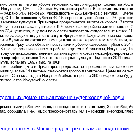
нко отметил, что на уборке зерновых культур лидируют хозяйства Усоль
 Иркутском, 10% — в Эхирит-Булагатском районе. Высокими темпами в
 (убрано 64% зерновых, урожайность – 25,5 центнера с гектара), «Жел
а), ОП «Петровское» (убрано 40,4% зерновых, урожайность – 26 центнера
зерновых культур в Приангарье продолжается заготовка кормов. Заготовл
,9 тыс. тонн сенажа в упаковке. В Черемховском районе заготовлено по 
по 22,4 центнера, в целом по области показатель ожидается не менее 21,
сь из-за засухи, ведут заготовку в Иркутском и Качугском районах. Кро
лики Бурятия об оказании помощи в заготовке кормов тем хозяйствам, к
районов Иркутской области приступили к уборке картофеля, убрано 254 г
,8 тыс. га, организованно эта работа ведется в Усольском, Иркутском, 
 году сельскохозяйственным организациям и крестьянско-фермерским хо
. га картофеля, свыше 1,5 тыс. га овощных культур. Под посев 2011 года
тур, вспахать 169,7 тыс. га зяби.
нко сообщил, что в Приангарье продолжается проведение выставок-ярма
риняли участие 14 местных сельхозтоваропроизводителей. Цены на сель
ынке. С начала года в Иркутской области прошло 380 ярмарок, они буд
авительства Иркутской области.
отдельных домах на Каштаке не будет холодной воды
 ремонтными работами на водопроводных сетях в пятницу, 3 сентября, б
так, сообщила НИА Томск пресс-секретарь МУП «Томский энергокомплек
нцев провел в Москве ряд встреч в рамках подготовки 