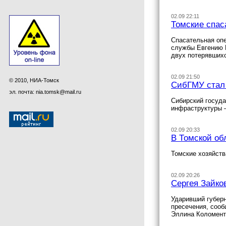
02.09 22:11
Томские спас
Спасательная опе
службы Евгению К
двух потерявших
02.09 21:50
© 2010, НИА-Томск
СибГМУ стал
эл. почта: nia.tomsk@mail.ru
Сибирский госуда
инфраструктуры 
02.09 20:33
В Томской об
Томские хозяйств
02.09 20:26
Сергея Зайко
Ударивший губерн
пресечения, соо
Эллина Коломент