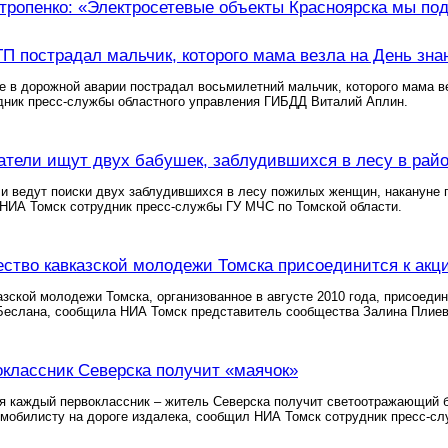
тропенко: «Электросетевые объекты Красноярска мы по
ТП пострадал мальчик, которого мама везла на День зна
е в дорожной аварии пострадал восьмилетний мальчик, которого мама в
дник пресс-службы областного управления ГИБДД Виталий Аплин.
атели ищут двух бабушек, заблудившихся в лесу в рай
и ведут поиски двух заблудившихся в лесу пожилых женщин, накануне п
 НИА Томск сотрудник пресс-службы ГУ МЧС по Томской области.
ство кавказской молодежи Томска присоединится к акц
зской молодежи Томска, организованное в августе 2010 года, присоеди
Беслана, сообщила НИА Томск представитель сообщества Залина Плиев
классник Северска получит «маячок»
я каждый первоклассник – житель Северска получит светоотражающий б
мобилисту на дороге издалека, сообщил НИА Томск сотрудник пресс-с