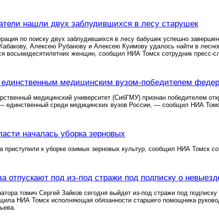
атели нашли двух заблудившихся в лесу старушек
рация по поиску двух заблудившихся в лесу бабушек успешно завершен
абакову, Алексею Рубанову и Алексею Куимову удалось найти в лесном
ся восьмидесятилетних женщин, сообщил НИА Томск сотрудник пресс-с
 единственным медицинским вузом-победителем федера
рственный медицинский университет (СибГМУ) признан победителем откр
— единственный среди медицинских вузов России, — сообщил НИА Томс
ласти началась уборка зерновых
а приступили к уборке озимых зерновых культур, сообщил НИА Томск с
ва отпускают под из-под стражи под подписку о невыезд
атора томич Сергей Зайков сегодня выйдет из-под стражи под подписку
бщила НИА Томск исполняющая обязанности старшего помощника руково
ьева.