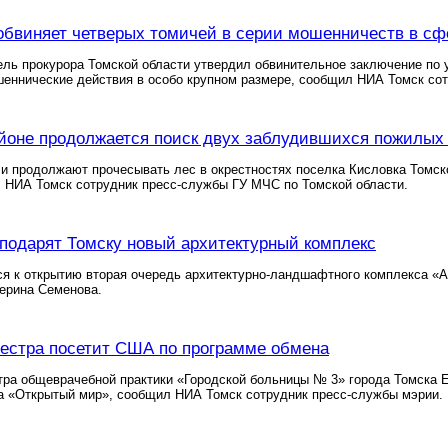
обвиняет четверых томичей в серии мошенничеств в сфе
ль прокурора Томской области утвердил обвинительное заключение по у
еннические действия в особо крупном размере, сообщил НИА Томск сот
йоне продолжается поиск двух заблудившихся пожилы
и продолжают прочесывать лес в окрестностях поселка Кисловка Томско
 НИА Томск сотрудник пресс-службы ГУ МЧС по Томской области.
подарят Томску новый архитектурный комплекс
ся к открытию вторая очередь архитектурно-ландшафтного комплекса «
ерина Семенова.
естра посетит США по программе обмена
ра общеврачебной практики «Городской больницы № 3» города Томска Е
а «Открытый мир», сообщил НИА Томск сотрудник пресс-службы мэрии.