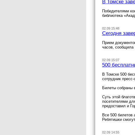
В Томске зав
Победителями кон
библиотека «Ака
02.09 15:48
Сегодня заве
Прием документов
часов, сообщила 
02.09 15:07
500 бесплатн
В Томске 500 бес
сотрудник пресс-
Билеты собраны в
Суть этой благот
посетителями для
предоставил и Го
Все 500 билетов 
Ребятишки смогут
02.09 14:55