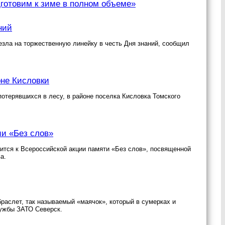
дготовим к зиме в полном объеме»
ний
езла на торжественную линейку в честь Дня знаний, сообщил
оне Кисловки
отерявшихся в лесу, в районе поселка Кисловка Томского
ии «Без слов»
нится к Всероссийской акции памяти «Без слов», посвященной
а.
раслет, так называемый «маячок», который в сумерках и
лужбы ЗАТО Северск.