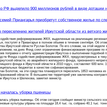
о РФ выделило 900 миллионов рублей в виде дотации 
семей Приангарья приобретут собственное жилье по сп
 переселению жителей Иркутской области из ветхого ж
содействия реформированию ЖКХ, выделенные на реализацию региональ
ья, поступят в Приангарье в полном объеме в течение сентября. Об это
тва Иркутской области Руслан Болотов. По его словам, на этой неделе
апомним, на днях Фонд снял ограничение финансирования программ по 
рев поправки к отчету администрации Иркутска о выполнении подобной п
дств Фонда содействия реформированию ЖКХ, предусмотренных в теку
кутской области, из аварийного жилищного фонда, признанного неприг
лищного фонда в Иркутской области в 2010 году», составляет 600 млн. 1
ниципальных бюджетах в качестве софинансирования.
ан Болотов, на эти средства планируется переселить 1853 человека из
разований области. В большинстве территорий уже заключены контракты
м Иркутска и Шелехова, заметил министр.
 началась уборка пшеницы
алась уборка пшеницы. Об этом сегодня сообщил министр сельского хо
ерновые культуры убраны на площади 18,4 тыс. га, собрано 40,1 тыс. тон