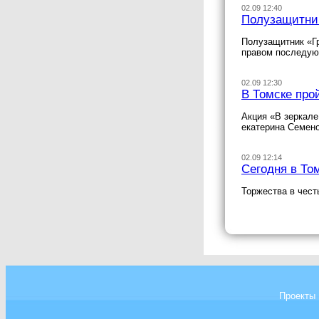
02.09 12:40
Полузащитник
Полузащитник «Гр
правом последую
02.09 12:30
В Томске про
Акция «В зеркале
екатерина Семено
02.09 12:14
Сегодня в То
Торжества в чест
Проекты