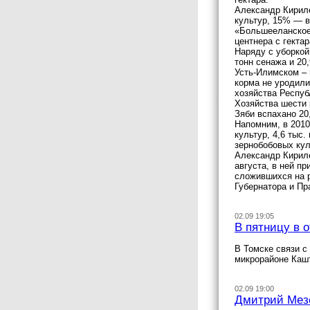
Александр Кириле
культур, 15% — в
«Большееланское»
центнера с гектар
Наряду с уборкой 
тонн сенажа и 20
Усть-Илимском – 
корма не уродили
хозяйства Респуб
Хозяйства шести 
Зяби вспахано 20
Напомним, в 2010
культур, 4,6 тыс
зернобобовых куль
Александр Кириле
августа, в ней п
сложившихся на р
Губернатора и Пр
02.09 19:05
В пятницу в 
В Томске связи с
микрорайоне Каш
02.09 19:00
Дмитрий Мезе