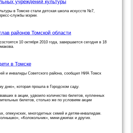
альных учреждений культуры
ьтуры в Томске стали детская школа искусств №7,
пресс-службы мэрии.
глав районов Томской области
остоятся 10 октября 2010 года, завершается сегодня в 18
рмакова.
дети в Томске
мей и инвалиды Советского района, сообщил НИА Томск
у дню», которая прошла в Городском саду.
овавших в акции, удвоило количество билетов, купленных
рительных билетов, столько же по условиям акции
х, опекунских, многодетных семей и детям-инвалидам.
Солнышко», «Колокольчик», мини-джипах и других.