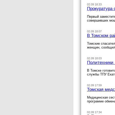
02.09 18:33
Прокуратура 
Первый заместите
совершивших мош
02.09 18:07
В Томском ра
Томские спасател
женщин, сообщил
02.09 18:03
Политехники 
В Томске готовит
службы ТПУ Екат
02.09 17:59
Томская медс
Медицинская сест
программе обмен
02.09 17:34