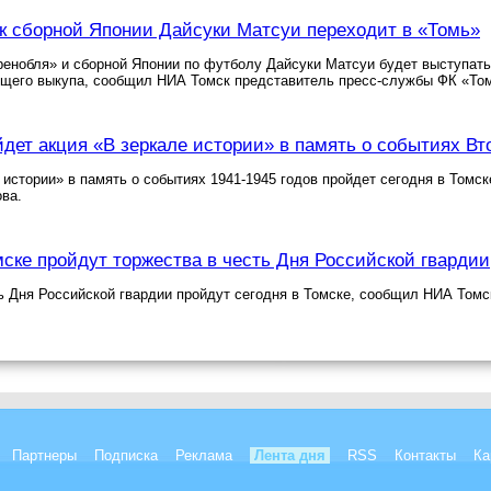
 сборной Японии Дайсуки Матсуи переходит в «Томь»
енобля» и сборной Японии по футболу Дайсуки Матсуи будет выступать 
щего выкупа, сообщил НИА Томск представитель пресс-службы ФК «То
йдет акция «В зеркале истории» в память о событиях В
 истории» в память о событиях 1941-1945 годов пройдет сегодня в Том
ва.
мске пройдут торжества в честь Дня Российской гвардии
ь Дня Российской гвардии пройдут сегодня в Томске, сообщил НИА Том
Партнеры
Подписка
Реклама
Лента дня
RSS
Контакты
Ка